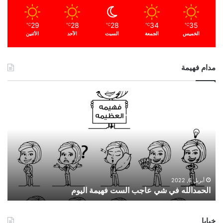
29
28
28
34
35
℃
℃
℃
℃
℃
الخميس
الجمعة
السبت
الأحد
الأثنين
مدام فهيمة
ا
ل
ح
م
د
ا
ل
ل
ه
أبريل 6, 2022
الحمدالله في شي عاجب الست فهيمة اليوم
ف
ي
ش
خبايا
ي