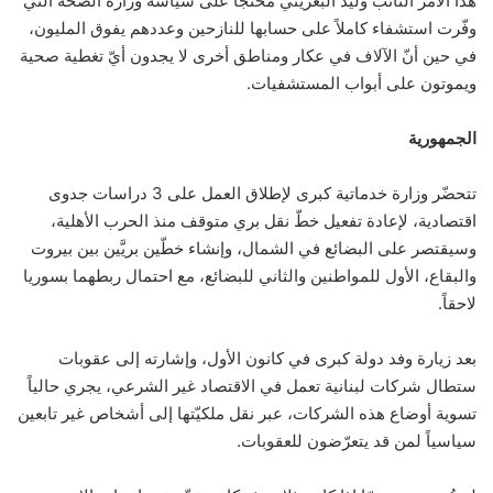
هذا الأمر النائب وليد البعريني محتجّاً على سياسة وزارة الصحة التي
وفّرت استشفاء كاملاً على حسابها للنازحين وعددهم يفوق المليون،
في حين أنّ الآلاف في عكار ومناطق أخرى لا يجدون أيّ تغطية صحية
ويموتون على أبواب المستشفيات.
الجمهورية
تتحضّر وزارة خدماتية كبرى لإطلاق العمل على 3 دراسات جدوى
اقتصادية، لإعادة تفعيل خطّ نقل بري متوقف منذ الحرب الأهلية،
وسيقتصر على البضائع في الشمال، وإنشاء خطّين بريَّين بين بيروت
والبقاع، الأول للمواطنين والثاني للبضائع، مع احتمال ربطهما بسوريا
لاحقاً.
بعد زيارة وفد دولة كبرى في كانون الأول، وإشارته إلى عقوبات
ستطال شركات لبنانية تعمل في الاقتصاد غير الشرعي، يجري حالياً
تسوية أوضاع هذه الشركات، عبر نقل ملكيّتها إلى أشخاص غير تابعين
سياسياً لمن قد يتعرّضون للعقوبات.