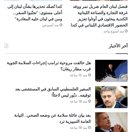
قنصل لبنان العام شربل نمر ووفد
كندا تُصعّد تحذيرها بشأن لبنان إلى
غرفة التجارة والصناعة اللبنانية
أعلى مستوى: “تجنّبوا السفر…
الكندية يبحثون في أوتاوا تعزيز
ومن في لبنان عليه المغادرة”
الحضور الاقتصادي اللبناني في كندا
منذ أسبوعين
منذ أسبوع واحد
آخر الأخبار
هل خالفت مروحية ترامب إجراءات السلامة الجوية
قرب مطار ريغان؟
منذ 15 ساعة
السفير الفلسطيني السابق في المستشفى بعد
توقيفه.. دبّور ليس لاجئاً!
منذ 18 ساعة
بعد بيان عائلة سلامة عن وضعه الصحي.. النيابة
العامة التمييزية ترد
منذ 18 ساعة