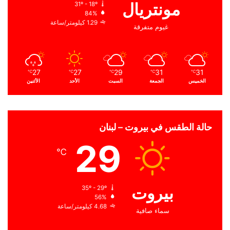
مونتريال
31º - 18º
84%
1.29 كيلومتر/ساعة
غيوم متفرقة
27
27
29
31
31
℃
℃
℃
℃
℃
الخميس
الجمعة
السبت
الأحد
الأثنين
حالة الطقس في بيروت – لبنان
29
℃
بيروت
35º - 29º
56%
4.68 كيلومتر/ساعة
سماء صافية