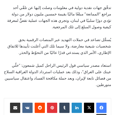
تدقّق جهات نقدية دولية في معلومات وصلت إليها عن تلقّي أحد
مراجع “الممانعة” مبلغًا ماليًا بقيمة خمسين مليون دولار من دولة
تؤدي دورًا سلبيًا في لبنان، وتجري هذه الجهات عملية تقصٍّ لمعرفة
كيفية وصول المبلغ إلى تلك المرجعية.
يُسجَّل تصاعد في حملات التهديد عبر المنصات الرقمية بحق
شخصيات شيعية معارضة، ولا سيما تلك التي أعلنت تأييدها للاتفاق
الإطاري، الأمر الذي يستدعي قدرًا عاليًا من التحوّط والحذر.
استعاد مصدر سياسي قول الرئيس الراحل كميل شمعون: “خلّي
عينك على العراق”، وذلك بعد عمليات استرداد الدولة العراقية السلاح
من فصائل تابعة لإيران، وبعد حملة مكافحة الفساد واعتقال سياسيين
متورطين.
لينكدإن
‏Tumblr
بينتيريست
‏Reddit
‏VKontakte
مشاركة عبر البريد
طباعة