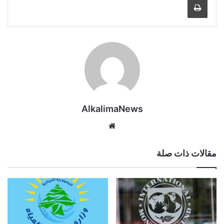
AlkalimaNews
موق
ع
الوي
مقالات ذات صلة
ب