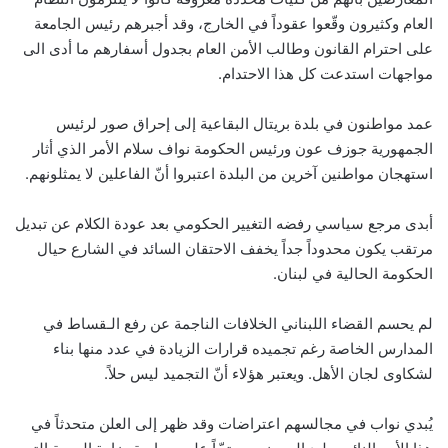
العام وكثيرون وقّعوا عقوداً في الخارج، وقد أجبرهم رئيس الجامعة
على احترام القانون وطالب الأمن العام بجدول أسفارهم ما أدى الى
مواجهات استدعت كل هذا الاحتدام.
عمد مواطنون في بلدة بريتال البقاعية إلى إحراق صور لرئيس
الجمهورية جوزف عون ورئيس الحكومة نواف سلام الأمر الذي أثار
استهجان مواطنين آخرين من البلدة اعتبروا أنّ الفاعلين لا يمثلونهم.
أبدى مرجع سياسي رفضه التغيير الحكومي بعد عودة الكلام عن تبديل
مرتقب يكون محدوداً جداً يخفف الاحتقان السائد في الشارع حيال
الحكومة الحالية في لبنان.
لم يحسم القضاء اللبناني الخلافات الناجمة عن رفع الـقساط في
المدارس الخاصة رغم تجميده قرارات الزيادة في عدد منها بناء
لشكاوى لجان الأهل. ويعتبر هؤلاء أنّ التجميد ليس حلاً.
يُبدي نواب في مجالسهم اعتراضات وقد ظهر إلى العلن متحدثاً في