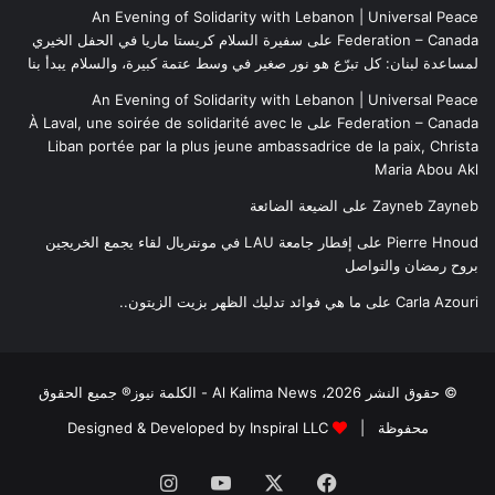
An Evening of Solidarity with Lebanon | Universal Peace
Federation – Canada
على
سفيرة السلام كريستا ماريا في الحفل الخيري
لمساعدة لبنان: كل تبرّع هو نور صغير في وسط عتمة كبيرة، والسلام يبدأ بنا
An Evening of Solidarity with Lebanon | Universal Peace
Federation – Canada
على
À Laval, une soirée de solidarité avec le
Liban portée par la plus jeune ambassadrice de la paix, Christa
Maria Abou Akl
Zayneb Zayneb
على
الضيعة الضائعة
Pierre Hnoud
على
إفطار جامعة LAU في مونتريال لقاء يجمع الخريجين
بروح رمضان والتواصل
Carla Azouri
على
ما هي فوائد تدليك الظهر بزيت الزيتون..
© حقوق النشر 2026، Al Kalima News - الكلمة نيوز® جميع الحقوق
محفوظة |
Designed & Developed by Inspiral LLC
فيسبوك
‫X
‫YouTube
انستقرام