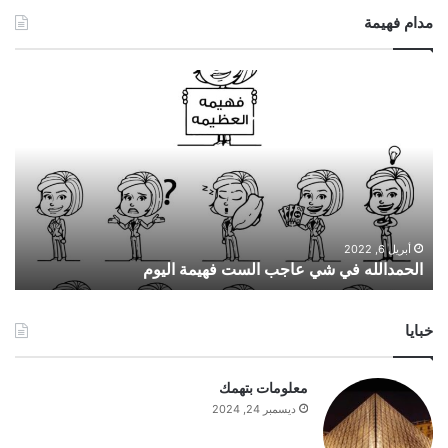
مدام فهيمة
ا
ل
ح
م
د
ا
ل
ل
ه
أبريل 6, 2022
الحمدالله في شي عاجب الست فهيمة اليوم
ف
ي
ش
خبايا
ي
ع
ا
معلومات بتهمك
ج
ديسمبر 24, 2024
ب
ا