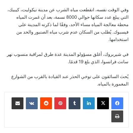
وفي الوقت نفسه، انقطعت مياه الشرب عن مدينة نيكوليت، كيبيك،
التي يبلغ عدد سكانها حوالي 8000 نسمة، بعد أن غمرت المياه
محطة معالجة المياه مساء الأحد، وفقًا لما ذكرته المدينة على
فيسبوك. يُطلب من السكان عدم شرب مياه الصنبور والحد من
استخدامها.
في شيربروك، أغلق مسؤولو المدينة عدة طرق لمراقبة منسوب نهر
سانت فرانسوا، الذي بلغ 19 قدمًا.
يُحث السائقون على توخي الحذر عند القيادة بالقرب من الشوارع
المغمورة بالمياه.
لينكدإن
‏Tumblr
بينتيريست
‏Reddit
‏VKontakte
مشاركة عبر البريد
طباعة