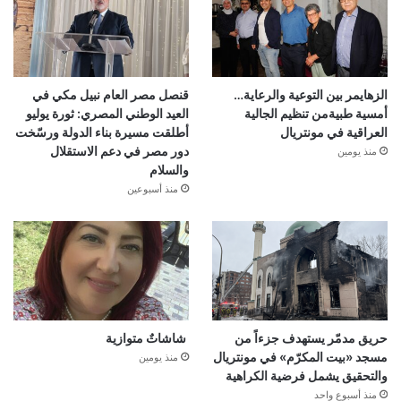
الزهايمر بين التوعية والرعاية…
قنصل مصر العام نبيل مكي في
أمسية طبيةمن تنظيم الجالية
العيد الوطني المصري: ثورة يوليو
العراقية في مونتريال
أطلقت مسيرة بناء الدولة ورسّخت
دور مصر في دعم الاستقلال
منذ يومين
والسلام
منذ أسبوعين
حريق مدمّر يستهدف جزءاً من
شاشاتٌ متوازية
مسجد «بيت المكرّم» في مونتريال
منذ يومين
والتحقيق يشمل فرضية الكراهية
منذ أسبوع واحد