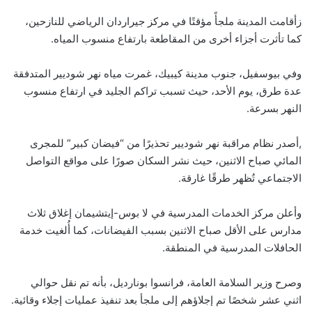
زأقامت المدينة ملجأً مؤقتًا في مركز جيراردان الرياضي للنازحين،
كما تأثرت أجزاء أخرى من المقاطعة بارتفاع منسوب المياه.
وفي بيوسفيل، جنوب مدينة كيبيك، غمرت مياه نهر شوديير المتدفقة
عدة طرق، يوم الأحد، حيث تسبب تراكم الجليد في ارتفاع منسوب
النهر بسرعة.
,أصدر نظام مراقبة نهر شوديير تحذيرًا من “فيضان كبير” للمجرى
المائي صباح الاثنين، حيث نشر السكان صورًا على مواقع التواصل
الاجتماعي تُظهر طرقًا غارقة.
وأعلن مركز الخدمات المدرسية في لا بوس-إيتشيمان إغلاق ثلاث
مدارس على الأقل صباح الاثنين بسبب الفيضانات، كما أُلغيت خدمة
الحافلات المدرسية في المنطقة.
وصرح وزير السلامة العامة، فرانسوا بونارديل، بأنه تم نقل حوالي
اثني عشر شخصًا تم إجلاؤهم إلى ملجأ بعد تنفيذ عمليات إجلاء وقائية.