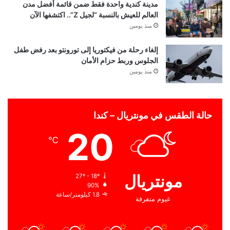
مدينة كندية واحدة فقط ضمن قائمة أفضل مدن
العالم للعيش بالنسبة “لجيل Z”.. اكتشفها الآن
منذ يومين
إلغاء رحلة من فيكتوريا إلى تورونتو بعد رفض طفل
الجلوس وربط حزام الأمان
منذ يومين
حالة الطقس في مونتريال – كندا
20
℃
مونتريال
27º - 18º
90%
1.8 كيلومتر/ساعة
غيوم متفرقة