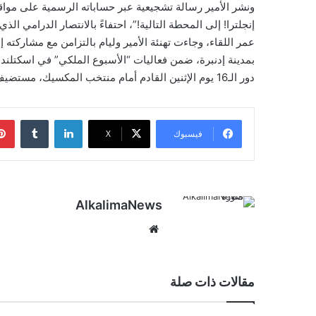
ونشر الأمير رسالة تشجيعية عبر حساباته الرسمية على مواقع
إنجلترا! إلى المحطة التالية!”، احتفاءً بالانتصار الدرامي ا
عمر اللقاء، وجاءت تهنئة الأمير وليام بالتزامن مع مشاركت
بمدينة إدنبرة، ضمن فعاليات “الأسبوع الملكي” في اسكتلند
دور الـ16 يوم الإثنين القادم أمام منتخب المكسيك، مستضيف البطولة.
لينكدإن
‏Tumblr
فيسبوك
‫X
AlkalimaNews
موق
ع
الوي
ب
مقالات ذات صلة