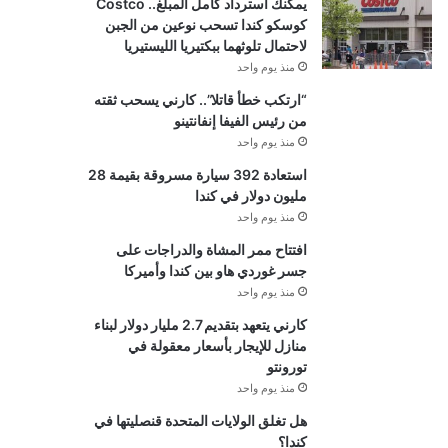
يمكنك استرداد كامل المبلغ.. Costco
كوسكو كندا تسحب نوعين من الجبن
لاحتمال تلوثهما ببكتيريا الليستيريا
منذ يوم واحد
“ارتكب خطأ قاتلا”.. كارني يسحب ثقته
من رئيس الفيفا إنفانتينو
منذ يوم واحد
استعادة 392 سيارة مسروقة بقيمة 28
مليون دولار في كندا
منذ يوم واحد
افتتاح ممر المشاة والدراجات على
جسر غوردي هاو بين كندا وأميركا
منذ يوم واحد
كارني يتعهد بتقديم 2.7 مليار دولار لبناء
منازل للإيجار بأسعار معقولة في
تورونتو
منذ يوم واحد
هل تغلق الولايات المتحدة قنصليتها في
كندا؟