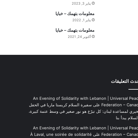
يناير 3, 2023
ه
ي
معلومات بتهمك – خبايا
م
يناير 1, 2022
ة
معلومات بتهمك – خبايا
ا
أكتوبر 24, 2021
ل
ي
و
م
دث التعليقات
An Evening of Solidarity with Lebanon | Universal Pea
Federation – Cana
على
سفيرة السلام كريستا ماريا في الحفل
خيري لمساعدة لبنان: كل تبرّع هو نور صغير في وسط عتمة كبيرة،
لسلام يبدأ بنا
An Evening of Solidarity with Lebanon | Universal Pea
Federation – Cana
على
À Laval, une soirée de solidarité