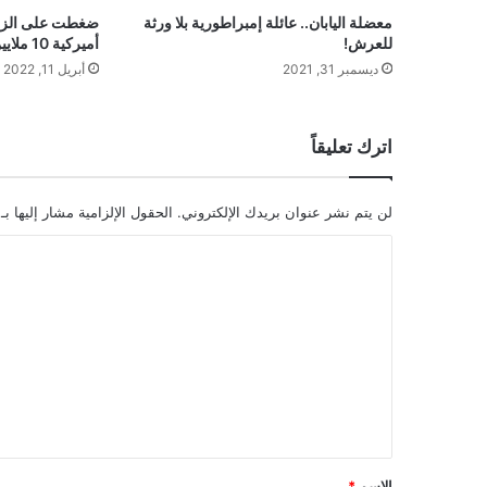
معضلة اليابان.. عائلة إمبراطورية بلا ورثة
ضغطت على الزر 
للعرش!
أميركية 10 ملايين دولار
ديسمبر 31, 2021
أبريل 11, 2022
اترك تعليقاً
لن يتم نشر عنوان بريدك الإلكتروني.
الحقول الإلزامية مشار إليها بـ
ا
ل
ت
ع
ل
ي
ق
*
الاسم
*