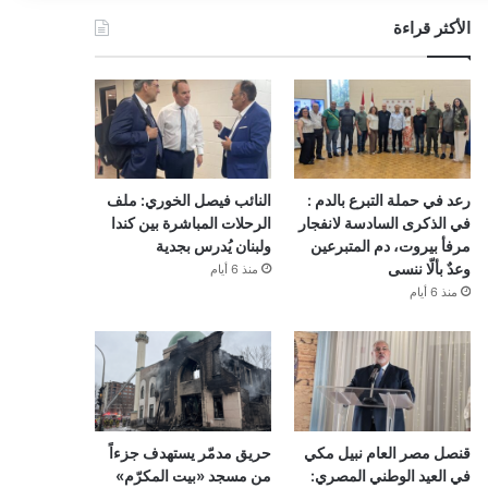
الأكثر قراءة
رعد في حملة التبرع بالدم :
النائب فيصل الخوري: ملف
في الذكرى السادسة لانفجار
الرحلات المباشرة بين كندا
مرفأ بيروت، دم المتبرعين
ولبنان يُدرس بجدية
وعدٌ بألّا ننسى
منذ 6 أيام
منذ 6 أيام
قنصل مصر العام نبيل مكي
حريق مدمّر يستهدف جزءاً
في العيد الوطني المصري:
من مسجد «بيت المكرّم»