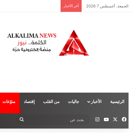
الجمعة, أغسطس 7 2026
آخر الأخبار
الرئيسية
الأخبار
جاليات
من القلب
إقتصاد
منوّعات
‫X
فيسبوك
‫YouTube
انستقرام
بحث
عن