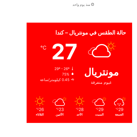
منذ يوم واحد
حالة الطقس في مونتريال – كندا
27
℃
مونتريال
29º - 26º
75%
0.45 كيلومتر/ساعة
غيوم متفرقة
26
23
28
29
29
℃
℃
℃
℃
℃
الجمعة
السبت
الأحد
الأثنين
الثلاثاء