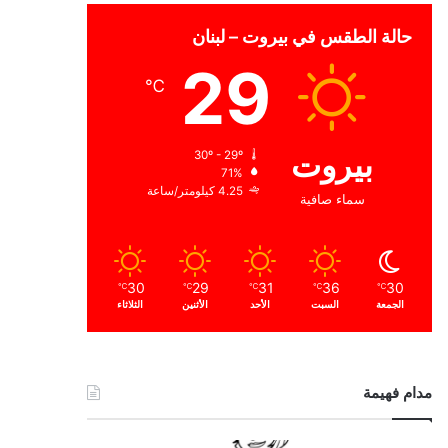
حالة الطقس في بيروت – لبنان
29
℃
بيروت
30º - 29º
71%
4.25 كيلومتر/ساعة
سماء صافية
30
29
31
36
30
℃
℃
℃
℃
℃
الجمعة
السبت
الأحد
الأثنين
الثلاثاء
مدام فهيمة