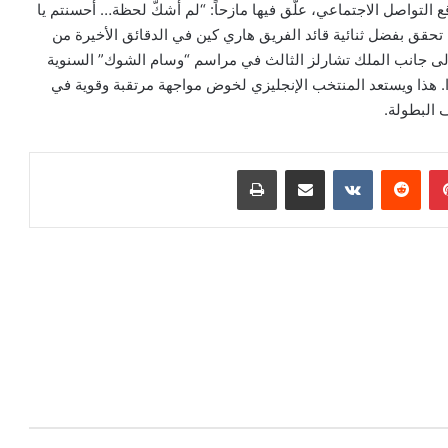
 التواصل الاجتماعي، علّق فيها مازحاً: “لم أشكّ لحظة… أحسنتم يا
لذي تحقق بفضل ثنائية قائد الفريق هاري كين في الدقائق الأخيرة من
ه إلى جانب الملك تشارلز الثالث في مراسم “وسام الشوك” السنوية
ا. هذا ويستعد المنتخب الإنجليزي لخوض مواجهة مرتقبة وقوية في
بينتيريست
‏Reddit
‏VKontakte
مشاركة عبر البريد
طباعة