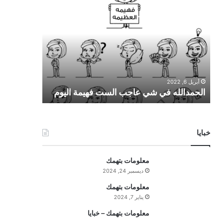
ا
ل
ح
م
د
ا
ل
ل
أبريل 6, 2022
ه
الحمدالله في شي عاجب الست فهيمة اليوم
ف
ي
ش
ي
خبايا
ع
ا
ج
معلومات بتهمك
ب
ديسمبر 24, 2024
ا
ل
معلومات بتهمك
س
يناير 7, 2024
ت
معلومات بتهمك – خبايا
ف