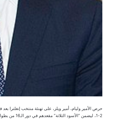
حرص الأمير وليام، أمير ويلز، على تهنئة منتخب إنغلترا بعد
2-1، ليضمن “الأسود الثلاثة” مقعدهم في دور الـ16 من بطولة كأس العالم.