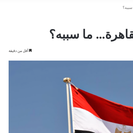
سببه؟
قاهرة… ما سببه؟
أقل من دقيقة