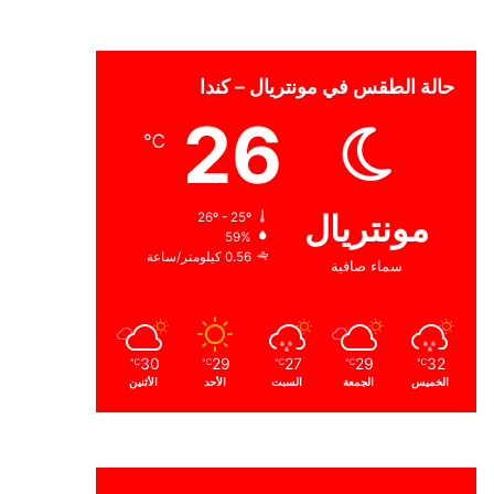
حالة الطقس في مونتريال – كندا
26
℃
مونتريال
26º - 25º
59%
0.56 كيلومتر/ساعة
سماء صافية
30
29
27
29
32
℃
℃
℃
℃
℃
الخميس
الجمعة
السبت
الأحد
الأثنين