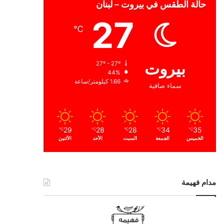
حالة الطقس في بيروت – لبنان
27
℃
بيروت
27º - 27º
44%
1.66 كيلومتر/ساعة
سماء صافية
29
28
28
34
35
℃
℃
℃
℃
℃
الخميس
الجمعة
السبت
الأحد
الأثنين
مدام فهيمة
ا
ل