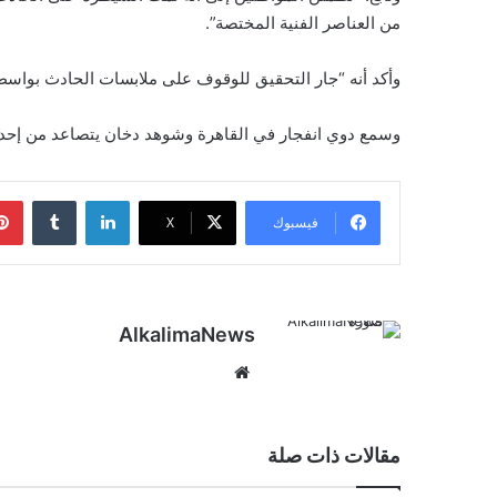
من العناصر الفنية المختصة”.
وأكد أنه “جار التحقيق للوقوف على ملابسات الحادث بواسطة
وسمع دوي انفجار في القاهرة وشوهد دخان يتصاعد من إحدى
لينكدإن
‏Tumblr
فيسبوك
‫X
AlkalimaNews
موق
ع
الوي
ب
مقالات ذات صلة