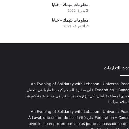
ي
معلومات بتهمك – خبايا
م
يناير 1, 2022
ة
معلومات بتهمك – خبايا
ا
أكتوبر 24, 2021
ل
ي
و
م
دث التعليقات
An Evening of Solidarity with Lebanon | Universal Pea
Federation – Cana
على
سفيرة السلام كريستا ماريا في الحفل
خيري لمساعدة لبنان: كل تبرّع هو نور صغير في وسط عتمة كبيرة،
لسلام يبدأ بنا
An Evening of Solidarity with Lebanon | Universal Pea
Federation – Cana
على
À Laval, une soirée de solidarité
avec le Liban portée par la plus jeune ambassadrice de 