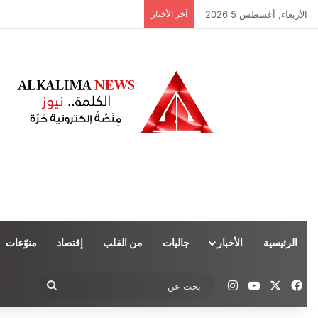
الأربعاء, أغسطس 5 2026
آخر الأخبار
الرئيسية
الأخبار
جاليات
من القلب
إقتصاد
منوّعات
‫X
فيسبوك
‫YouTube
انستقرام
بحث
عن