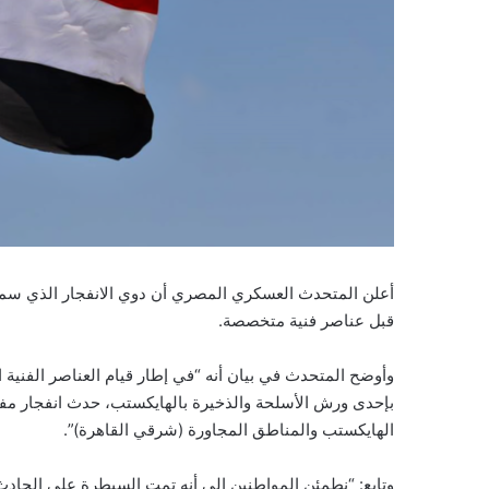
أعلن المتحدث العسكري المصري أن دوي الانفجار الذي سمع ف
قبل عناصر فنية متخصصة.
وأوضح المتحدث في بيان أنه “في إطار قيام العناصر الفنية
بإحدى ورش الأسلحة والذخيرة بالهايكستب، حدث انفجار مفا
الهايكستب والمناطق المجاورة (شرقي القاهرة)”.
وتابع: “نطمئن المواطنين إلى أنه تمت السيطرة على الحادث 