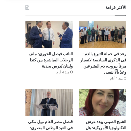
الأكثر قراءة
رعد في حملة التبرع بالدم :
النائب فيصل الخوري: ملف
في الذكرى السادسة لانفجار
الرحلات المباشرة بين كندا
مرفأ بيروت، دم المتبرعين
ولبنان يُدرس بجدية
وعدٌ بألّا ننسى
منذ 4 أيام
منذ 4 أيام
الشبح الصيني يهدد عرش
قنصل مصر العام نبيل مكي
التكنولوجيا الأمريكية: هل
في العيد الوطني المصري: