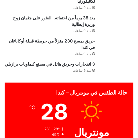
لكاليفورنيا
منذ 9 ساعات
بعد 38 يوماً من اختفائه.. العثور على جثمان زوج
وزيرة إيطالية
منذ 9 ساعات
حريق يمسح 230 منزلاً من خريطة قبيلة أوكاناغان
في كندا
منذ 9 ساعات
3 انفجارات وحريق هائل في مصنع كيماويات برازيلي
منذ 9 ساعات
حالة الطقس في مونتريال – كندا
28
℃
مونتريال
28º - 28º
49%