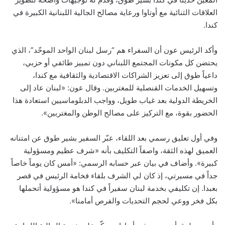
العلاقات الثنائية مع أوتاوا ورعاية مصالح الجالية اللبنانية الكبيرة في
كندا.
وأكد الرئيس عون أن السفراء هم “رسل لبنان الواحد الموحّد”، الذي
يحتضن كل مكونات المجتمع اللبناني دون تمييز طائفي أو حزبي،
داعياً طوق إلى تعزيز الشراكات الاقتصادية والثقافية مع كندا،
وتسهيل الخدمات القنصلية للمغتربين. وقال عون: «لبنان عاد إلى
الخريطة الدولية بعد غياب طويل، وواجب الدبلوماسيين استعادة هذا
الحضور بقوة، مع التركيز على مصالح الوطن والمغتربين».
وفي أول تعليق رسمي بعد اللقاء، عبّر السفير بشير طوق عن امتنانه
العميق لهذه الثقة، واصفاً التكليف بأنه «شرف عظيم ومسؤولية
كبيرة». وأضاف في بيان عبر حسابه الرسمي: «أمس كان يوماً خاصاً
جداً في مسيرتي، إذ كان لي الشرف بلقاء فخامة الرئيس في قصر
بعبدا. إن تكليفي بخدمة لبنان سفيراً في كندا هو مسؤولية أتحملها
بكل فخر ووعي لحجم التحديات والفرص أمامنا».