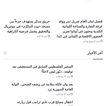
قنصل لبنان العام شربل نمر ووفد
حريق مدمّر يستهدف جزءاً من
غرفة التجارة والصناعة اللبنانية
مسجد «بيت المكرّم» في مونتريال
الكندية يبحثون في أوتاوا تعزيز
والتحقيق يشمل فرضية الكراهية
الحضور الاقتصادي اللبناني في كندا
منذ 3 أيام
منذ أسبوع واحد
آخر الأخبار
السفير الفلسطيني السابق في المستشفى بعد
توقيفه.. دبّور ليس لاجئاً!
منذ 9 ساعات
بعد بيان عائلة سلامة عن وضعه الصحي.. النيابة
العامة التمييزية ترد
منذ 9 ساعات
اعتقال مسلح قرب نادي ترامب قبل زيارته