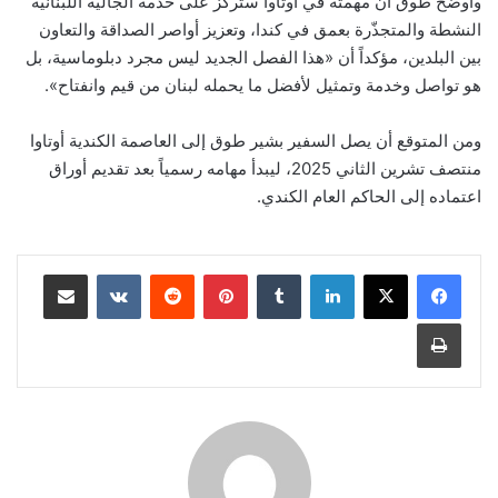
وأوضح طوق أن مهمته في أوتاوا ستركّز على خدمة الجالية اللبنانية
النشطة والمتجذّرة بعمق في كندا، وتعزيز أواصر الصداقة والتعاون
بين البلدين، مؤكداً أن «هذا الفصل الجديد ليس مجرد دبلوماسية، بل
هو تواصل وخدمة وتمثيل لأفضل ما يحمله لبنان من قيم وانفتاح».
ومن المتوقع أن يصل السفير بشير طوق إلى العاصمة الكندية أوتاوا
منتصف تشرين الثاني 2025، ليبدأ مهامه رسمياً بعد تقديم أوراق
اعتماده إلى الحاكم العام الكندي.
لينكدإن
‏Tumblr
بينتيريست
‏Reddit
‏VKontakte
مشاركة عبر البريد
طباعة