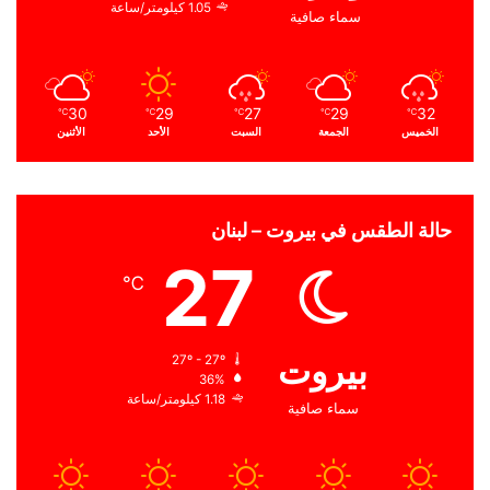
1.05 كيلومتر/ساعة
سماء صافية
30
29
27
29
32
℃
℃
℃
℃
℃
الخميس
الجمعة
السبت
الأحد
الأثنين
حالة الطقس في بيروت – لبنان
27
℃
بيروت
27º - 27º
36%
1.18 كيلومتر/ساعة
سماء صافية