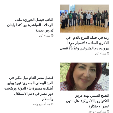
النائب فيصل الخوري: ملف
الرحلات المباشرة بين كندا ولبنان
يُدرس بجدية
منذ 4 أيام
رعد في حملة التبرع بالدم : في
الذكرى السادسة لانفجار مرفأ
بيروت، دم المتبرعين وعدٌ بألّا ننسى
منذ 4 أيام
قنصل مصر العام نبيل مكي في
العيد الوطني المصري: ثورة يوليو
أطلقت مسيرة بناء الدولة ورسّخت
دور مصر في دعم الاستقلال
الشبح الصيني يهدد عرش
والسلام
التكنولوجيا الأمريكية: هل انتهى
منذ أسبوع واحد
عصر الاحتكار؟
منذ أسبوع واحد