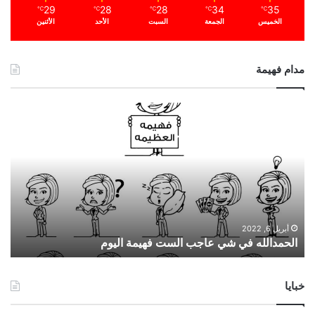
29
28
28
34
35
℃
℃
℃
℃
℃
الخميس
الجمعة
السبت
الأحد
الأثنين
مدام فهيمة
ا
ل
ح
م
د
ا
ل
ل
ه
أبريل 6, 2022
الحمدالله في شي عاجب الست فهيمة اليوم
ف
ي
ش
خبايا
ي
ع