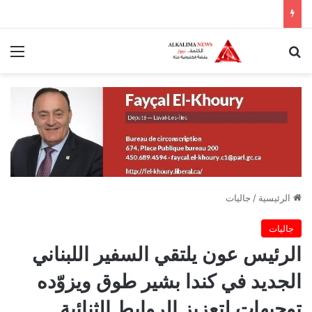
بحث عن
الق
الرئيسية
/
جاليات
جاليات
الرئيس عون يلتقي السفير اللبناني
الجديد في كندا بشير طوق ويزوّده
توجيهات لتعزيز الروابط الثنائية