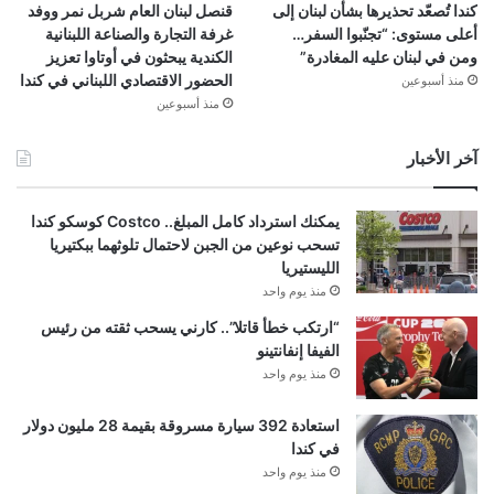
كندا تُصعّد تحذيرها بشأن لبنان إلى
قنصل لبنان العام شربل نمر ووفد
أعلى مستوى: “تجنّبوا السفر…
غرفة التجارة والصناعة اللبنانية
ومن في لبنان عليه المغادرة”
الكندية يبحثون في أوتاوا تعزيز
الحضور الاقتصادي اللبناني في كندا
منذ أسبوعين
منذ أسبوعين
آخر الأخبار
يمكنك استرداد كامل المبلغ.. Costco كوسكو كندا
تسحب نوعين من الجبن لاحتمال تلوثهما ببكتيريا
الليستيريا
منذ يوم واحد
“ارتكب خطأ قاتلا”.. كارني يسحب ثقته من رئيس
الفيفا إنفانتينو
منذ يوم واحد
استعادة 392 سيارة مسروقة بقيمة 28 مليون دولار
في كندا
منذ يوم واحد