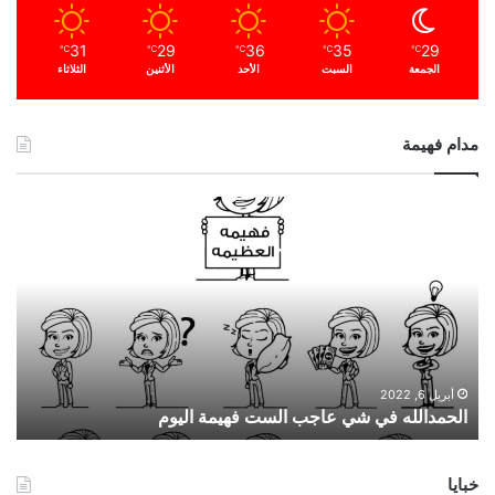
31
29
36
35
29
℃
℃
℃
℃
℃
الجمعة
السبت
الأحد
الأثنين
الثلاثاء
مدام فهيمة
ا
ل
ح
م
د
ا
ل
ل
ه
أبريل 6, 2022
الحمدالله في شي عاجب الست فهيمة اليوم
ف
ي
ش
خبايا
ي