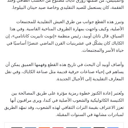
والميتيس، من ضمنها زورق كاياك مصنوع من الخشب الطافي وجلد
الفقمة، كان يستعمل للصيد التقليدي وخاصة صيد حيتان البيلوجا.
وتبرز هذه القطع جوانب من طرق العيش التقليدية للمجتمعات
الأصلية، وكيف واجهت بمهارة الظروف المناخية القاسية. وفي هذا
السياق، قال ناتان أوبيد، رئيس منظمة «إنويت تابيريت كاناتامي»، إن
الكاياك كان يشكّل في عشرينيات القرن الماضي عنصرًا أساسيًا في
حياة الأسر والمجتمعات.
وأضاف أوبيد أن البحث في تاريخ هذه القطع وفهمها العميق يمكن أن
يساهم في إحياء صناعات حرفية قديمة مثل صناعة الكاياك، وفي نقل
المعارف التقليدية إلى الأجيال الجديدة.
وتُعتبر إعادة الكنوز خطوة رمزية مؤثرة على طريق المصالحة بين
الكنيسة الكاثوليكية والشعوب الأصلية في كندا، ويرى مراقبون أنها
تعزز الاعتراف بقيمة التراث الثقافي لهذه الشعوب، وقد تمهّد الطريق
لمبادرات مشابهة في السنوات المقبلة.
لينكدإن
‏Tumblr
بينتيريست
‏Reddit
‏VKontakte
مشاركة عبر البريد