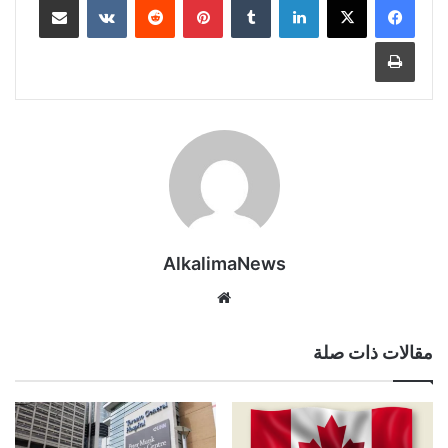
طباعة
AlkalimaNews
موق
ع
الوي
مقالات ذات صلة
ب