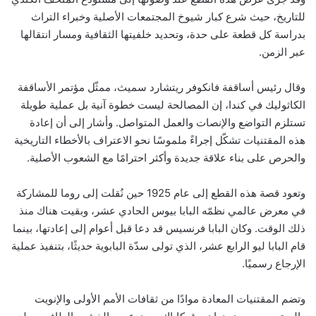
للتاريخ، حيث شرع كبار شيوخ المجتمعات الأصلية وخبراء التراث
بدراسة كل قطعة على حدة، وتحديد خلفيتها الثقافية ومسار انتقالها
عبر الزمن.
وقال رئيس أساقفة فانكوفر ريتشارد سميث، ممثّل مؤتمر الأساقفة
الكاثوليك في كندا، إن المصالحة ليست خطوة آنية بل عملية طويلة
تستلزم التواضع والإنصات والعمل المتواصل. وأشار إلى أن إعادة
هذه المقتنيات تشكّل إجراءً ملموسًا نحو الاعتراف بالأخطاء التاريخية
والحرص على بناء علاقة جديدة وأكثر احترامًا مع الشعوب الأصلية.
وتعود قصة هذه القطع إلى عام 1925 حين نُقلت إلى روما للمشاركة
في معرض عالمي نظمّه البابا بيوس الحادي عشر، وبقيت هناك منذ
ذلك الوقت. وكان البابا فرنسيس قد دعا قبل أعوام إلى إعادتها، بينما
قام البابا ليو الرابع عشر، الذي تولى سدّة البابوية حديثًا، بتنفيذ عملية
الإرجاع رسميًا.
وتضم المقتنيات المعادة موادًا من ثقافات الأمم الأولى والإنويت