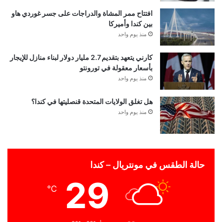
افتتاح ممر المشاة والدراجات على جسر غوردي هاو
بين كندا وأميركا
منذ يوم واحد
كارني يتعهد بتقديم 2.7 مليار دولار لبناء منازل للإيجار
بأسعار معقولة في تورونتو
منذ يوم واحد
هل تغلق الولايات المتحدة قنصليتها في كندا؟
منذ يوم واحد
حالة الطقس في مونتريال – كندا
29
℃