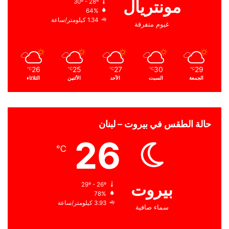
مونتريال
30º - 28º
64%
1.34 كيلومتر/ساعة
غيوم متفرقة
26
25
27
30
29
℃
℃
℃
℃
℃
الجمعة
السبت
الأحد
الأثنين
الثلاثاء
حالة الطقس في بيروت – لبنان
26
℃
بيروت
29º - 26º
78%
3.93 كيلومتر/ساعة
سماء صافية