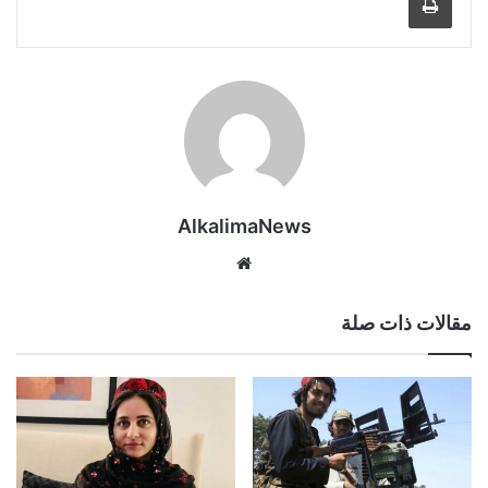
AlkalimaNews
موق
ع
الوي
مقالات ذات صلة
ب