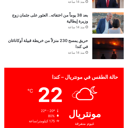
منذ 14 ساعة
بعد 38 يوماً من اختفائه.. العثور على جثمان زوج
وزيرة إيطالية
منذ 14 ساعة
حريق يمسح 230 منزلاً من خريطة قبيلة أوكاناغان
في كندا
منذ 14 ساعة
حالة الطقس في مونتريال – كندا
22
℃
مونتريال
22º - 20º
80%
1.75 كيلومتر/ساعة
غيوم متفرقة