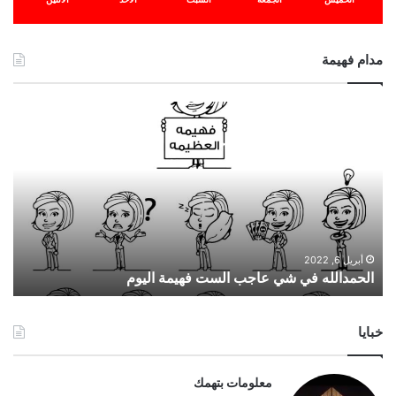
مدام فهيمة
ا
ل
ح
م
د
ا
ل
ل
ه
أبريل 6, 2022
الحمدالله في شي عاجب الست فهيمة اليوم
ف
ي
ش
خبايا
ي
ع
ا
معلومات بتهمك
ج