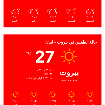
26
27
27
31
31
℃
℃
℃
℃
℃
الخميس
الجمعة
السبت
الأحد
الأثنين
حالة الطقس في بيروت – لبنان
27
℃
بيروت
27º - 27º
33%
2.76 كيلومتر/ساعة
سماء صافية
29
28
28
34
35
℃
℃
℃
℃
℃
الخميس
الجمعة
السبت
الأحد
الأثنين