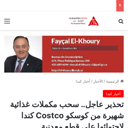
بحث عن
الق
الرئيسية
/
الأخبار
/
أخبار كندا
أخبار كندا
تحذير عاجل.. سحب مكملات غذائية
شهيرة من كوسكو Costco كندا
لاحتوائها على قطع معدنية