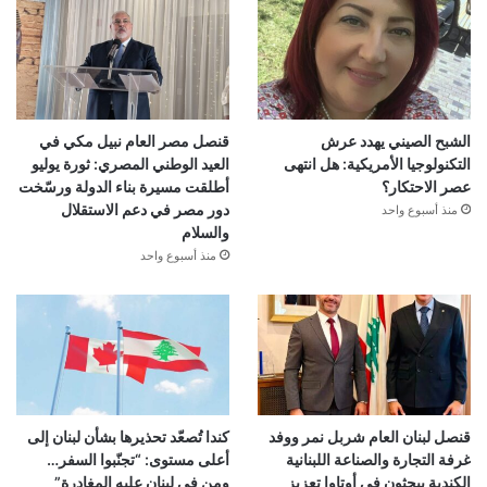
الشبح الصيني يهدد عرش
قنصل مصر العام نبيل مكي في
التكنولوجيا الأمريكية: هل انتهى
العيد الوطني المصري: ثورة يوليو
عصر الاحتكار؟
أطلقت مسيرة بناء الدولة ورسّخت
دور مصر في دعم الاستقلال
منذ أسبوع واحد
والسلام
منذ أسبوع واحد
قنصل لبنان العام شربل نمر ووفد
كندا تُصعّد تحذيرها بشأن لبنان إلى
غرفة التجارة والصناعة اللبنانية
أعلى مستوى: “تجنّبوا السفر…
الكندية يبحثون في أوتاوا تعزيز
ومن في لبنان عليه المغادرة”