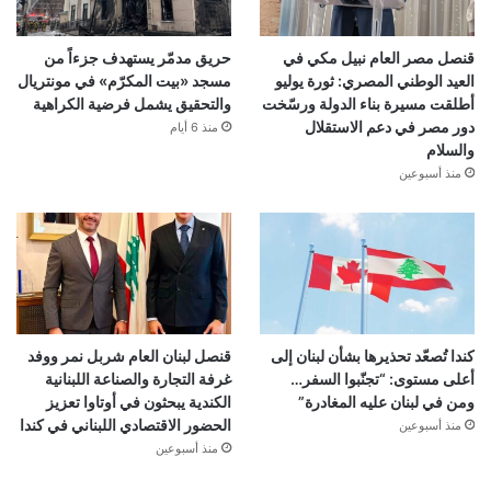
قنصل مصر العام نبيل مكي في
حريق مدمّر يستهدف جزءاً من
العيد الوطني المصري: ثورة يوليو
مسجد «بيت المكرّم» في مونتريال
أطلقت مسيرة بناء الدولة ورسّخت
والتحقيق يشمل فرضية الكراهية
دور مصر في دعم الاستقلال
منذ 6 أيام
والسلام
منذ أسبوعين
كندا تُصعّد تحذيرها بشأن لبنان إلى
قنصل لبنان العام شربل نمر ووفد
أعلى مستوى: “تجنّبوا السفر…
غرفة التجارة والصناعة اللبنانية
ومن في لبنان عليه المغادرة”
الكندية يبحثون في أوتاوا تعزيز
الحضور الاقتصادي اللبناني في كندا
منذ أسبوعين
منذ أسبوعين