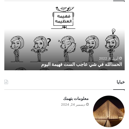
ا
ل
ح
م
د
ا
ل
ل
ه
أبريل 6, 2022
الحمدالله في شي عاجب الست فهيمة اليوم
ف
ي
ش
خبايا
ي
ع
ا
معلومات بتهمك
ج
ديسمبر 24, 2024
ب
ا
ل
س