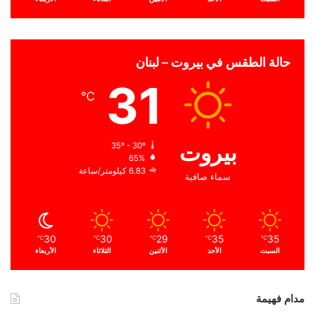
حالة الطقس في بيروت – لبنان
31
℃
بيروت
35º - 30º
65%
6.83 كيلومتر/ساعة
سماء صافية
30
30
29
35
35
℃
℃
℃
℃
℃
السبت
الأحد
الأثنين
الثلاثاء
الأربعاء
مدام فهيمة