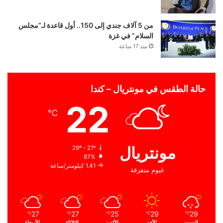
من 5 آلاف جندي إلى 150.. أول قاعدة لـ”مجلس
السلام” في غزة
منذ 17 ساعة
حالة الطقس في مونتريال – كندا
22
℃
مونتريال
29º - 21º
87%
1.41 كيلومتر/ساعة
غيوم متفرقة
27
27
25
29
29
℃
℃
℃
℃
℃
السبت
الأحد
الأثنين
الثلاثاء
الأربعاء