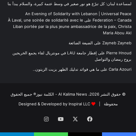
لمساعدة لبنان: كل تبرّع هو نور صغير في وسط عتمة كبيرة، والسلام يبدأ بنا
An Evening of Solidarity with Lebanon | Universal Peace
Federation – Canada
على
À Laval, une soirée de solidarité avec le
Liban portée par la plus jeune ambassadrice de la paix, Christa
Maria Abou Akl
Zayneb Zayneb
على
الضيعة الضائعة
Pierre Hnoud
على
إفطار جامعة LAU في مونتريال لقاء يجمع الخريجين
بروح رمضان والتواصل
Carla Azouri
على
ما هي فوائد تدليك الظهر بزيت الزيتون..
© حقوق النشر 2026، Al Kalima News - الكلمة نيوز® جميع الحقوق
محفوظة |
Designed & Developed by Inspiral LLC
فيسبوك
‫X
‫YouTube
انستقرام