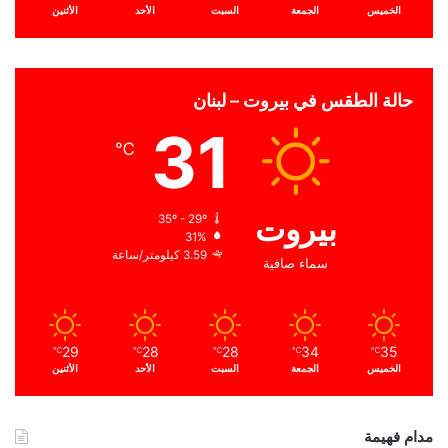
الخميس
الجمعة
السبت
الأحد
الأثنين
حالة الطقس في بيروت – لبنان
31
℃
بيروت
35º - 29º
31%
3.59 كيلومتر/ساعة
سماء صافية
29
28
28
34
35
℃
℃
℃
℃
℃
الخميس
الجمعة
السبت
الأحد
الأثنين
مدام فهيمة