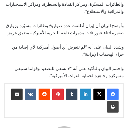
والطائرات ⁠المسيّرة، ومراكز القيادة والسيطرة، ⁠ومراكز الاستخبارات
والمراقبة والاستطلاع”.
وأوضح البيان أن إيران أطلقت عدة صواريخ وطائرات مسيّرة وزوارق
صغيرة أثناء عبور ثلاث مدمرات تابعة ‌للبحرية الأميركية مضيق هرمز.
وشدد البيان على أنه “لم تتعرض أي أصول أميركية لأي إصابة من
جراء الهجمات الإيرانية”.
واختتم البيان بالتأكيد على أنه “لا نسعى للتصعيد وقواتنا ستبقى
متمركزة وجاهزة لحماية القوات الأميركية”.
لينكدإن
‏Tumblr
بينتيريست
‏Reddit
‏VKontakte
مشاركة عبر البريد
طباعة