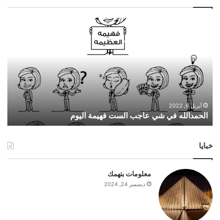
ا
ل
ح
م
د
ا
ل
ل
ه
أبريل 6, 2022
الحمدالله في شي عاجب الست فهيمة اليوم
ف
ي
ش
خبايا
ي
ع
ا
معلومات بتهمك
ج
ديسمبر 24, 2024
ب
ا
ل
س