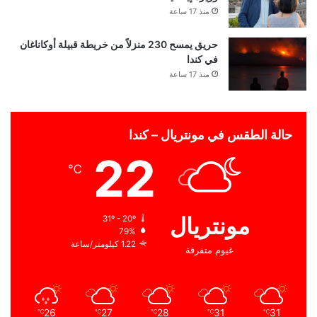
منذ 17 ساعة
حريق يمسح 230 منزلاً من خريطة قبيلة أوكاناغان
في كندا
منذ 17 ساعة
حالة الطقس في مونتريال – كندا
22
℃
مونتريال
31º - 20º
79%
1.22 كيلومتر/ساعة
غيوم متفرقة
26
27
28
31
31
℃
℃
℃
℃
℃