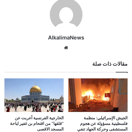
AlkalimaNews
موق
ع
الوي
مقالات ذات صلة
ب
الجيش الإسرائيلي: منظمة
الخارجية الفرنسية أعربت عن
فلسطينية مسؤولة عن هجوم
“قلقها” من اقتحام بن غفير لباحة
المستشفى وحركة الجهاد تنفي
المسجد الاقصى