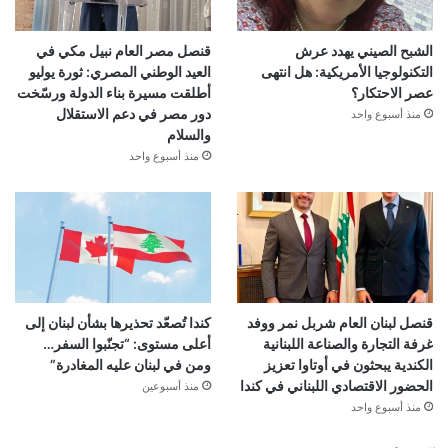
الشبح الصيني يهدد عرش
قنصل مصر العام نبيل مكي في
التكنولوجيا الأمريكية: هل انتهى
العيد الوطني المصري: ثورة يوليو
عصر الاحتكار؟
أطلقت مسيرة بناء الدولة ورسّخت
دور مصر في دعم الاستقلال
منذ أسبوع واحد
والسلام
منذ أسبوع واحد
قنصل لبنان العام شربل نمر ووفد
كندا تُصعّد تحذيرها بشأن لبنان إلى
غرفة التجارة والصناعة اللبنانية
أعلى مستوى: “تجنّبوا السفر…
الكندية يبحثون في أوتاوا تعزيز
ومن في لبنان عليه المغادرة”
الحضور الاقتصادي اللبناني في كندا
منذ أسبوعين
منذ أسبوع واحد