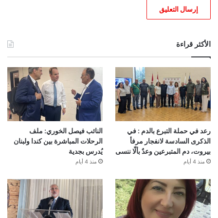
الأكثر قراءة
رعد في حملة التبرع بالدم : في
النائب فيصل الخوري: ملف
الذكرى السادسة لانفجار مرفأ
الرحلات المباشرة بين كندا ولبنان
بيروت، دم المتبرعين وعدٌ بألّا ننسى
يُدرس بجدية
منذ 4 أيام
منذ 4 أيام