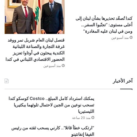
كندا تُصعّد تحذيرها بشأن لبنان إلى
أعلى مستوى: “تجنّبوا السفر…
ومن في لبنان عليه المغادرة”
منذ أسبوعين
قنصل لبنان العام شربل نمر ووفد
غرفة التجارة والصناعة اللبنانية
الكندية يبحثون في أوتاوا تعزيز
الحضور الاقتصادي اللبناني في كندا
منذ أسبوعين
آخر الأخبار
يمكنك استرداد كامل المبلغ.. Costco كوسكو كندا
تسحب نوعين من الجبن لاحتمال تلوثهما ببكتيريا
الليستيريا
منذ 20 ساعة
“ارتكب خطأ قاتلا”.. كارني يسحب ثقته من رئيس
الفيفا إنفانتينو