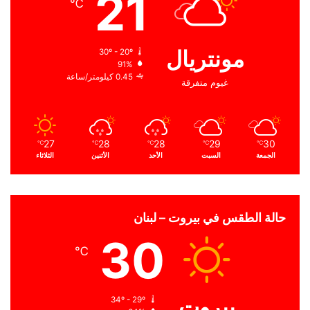
21
℃
مونتريال
30º - 20º
91%
0.45 كيلومتر/ساعة
غيوم متفرقة
27
28
28
29
30
℃
℃
℃
℃
℃
الجمعة
السبت
الأحد
الأثنين
الثلاثاء
حالة الطقس في بيروت – لبنان
30
℃
بيروت
34º - 29º