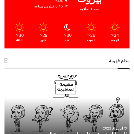
64%
6.45 كيلومتر/ساعة
سماء صافية
30
29
30
36
34
℃
℃
℃
℃
℃
الجمعة
السبت
الأحد
الأثنين
الثلاثاء
مدام فهيمة
ا
ل
ح
م
د
ا
ل
ل
ه
أبريل 6, 2022