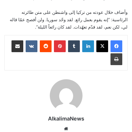
وأضاف خلال عودته من تركيا إلى واشنطن على متن طائرته
الرئاسية: “إنه يقوم بعمل رائع. لقد وحّد سوريا. ولن أفصح عمّا قاله
لي، لكن نعم، لقد قدّم تعهّدات. لقد كان رائعاً الليلة”.
لينكدإن
‏Tumblr
بينتيريست
‏Reddit
‏VKontakte
مشاركة عبر البريد
طباعة
AlkalimaNews
موق