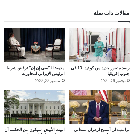
ع
الوي
مقالات ذات صلة
ب
رصد متحور جديد من كوفيد-19 في
مذيعة الـ”سي إن إن” ترفض شرط
جنوب إفريقيا
الرئيس الإيراني لمحاورته
نوفمبر 25, 2021
سبتمبر 22, 2022
ترامب: لن أسمح لزهران ممداني
البيت الأبيض: سيكون من الحكمة أن