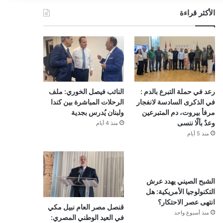
الأكثر قراءة
رعد في حملة التبرع بالدم :
النائب فيصل الخوري: ملف
في الذكرى السادسة لانفجار
الرحلات المباشرة بين كندا
مرفأ بيروت، دم المتبرعين
ولبنان يُدرس بجدية
وعدٌ بألّا ننسى
منذ 4 أيام
منذ 5 أيام
الشبح الصيني يهدد عرش
التكنولوجيا الأمريكية: هل
انتهى عصر الاحتكار؟
قنصل مصر العام نبيل مكي
منذ أسبوع واحد
في العيد الوطني المصري: