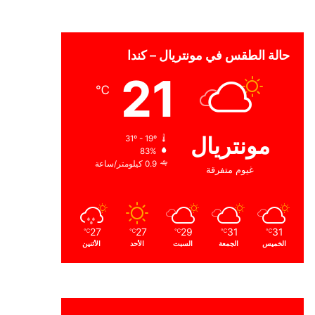
حالة الطقس في مونتريال – كندا
21
℃
مونتريال
31º - 19º
83%
0.9 كيلومتر/ساعة
غيوم متفرقة
27
27
29
31
31
℃
℃
℃
℃
℃
الخميس
الجمعة
السبت
الأحد
الأثنين