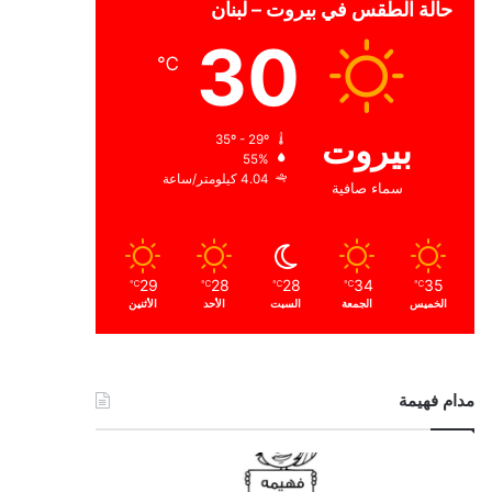
حالة الطقس في بيروت – لبنان
30
℃
بيروت
35º - 29º
55%
4.04 كيلومتر/ساعة
سماء صافية
29
28
28
34
35
℃
℃
℃
℃
℃
الخميس
الجمعة
السبت
الأحد
الأثنين
مدام فهيمة
ا
ل