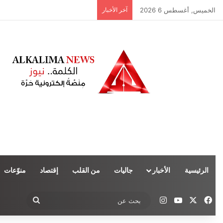
الخميس, أغسطس 6 2026
آخر الأخبار
الرئيسية
الأخبار
جاليات
من القلب
إقتصاد
منوّعات
‫X
فيسبوك
‫YouTube
انستقرام
بحث
عن