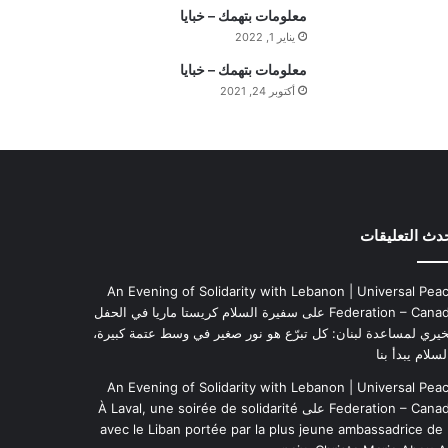
ي
معلومات بتهمك – خبايا
م
يناير 1, 2022
ة
معلومات بتهمك – خبايا
ا
أكتوبر 24, 2021
ل
ي
و
م
دث التعليقات
An Evening of Solidarity with Lebanon | Universal Pea
Federation – Cana
على
سفيرة السلام كريستا ماريا في الحفل
خيري لمساعدة لبنان: كل تبرّع هو نور صغير في وسط عتمة كبيرة،
لسلام يبدأ بنا
An Evening of Solidarity with Lebanon | Universal Pea
Federation – Cana
على
À Laval, une soirée de solidarité
avec le Liban portée par la plus jeune ambassadrice de 