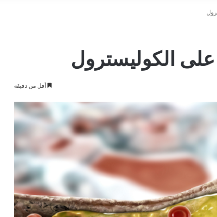
رول
على الكوليسترول
أقل من دقيقة