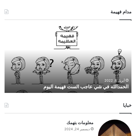
مدام فهيمة
ا
ل
ح
م
د
ا
ل
ل
ه
أبريل 6, 2022
الحمدالله في شي عاجب الست فهيمة اليوم
ف
ي
ش
خبايا
ي
ع
ا
معلومات بتهمك
ج
ديسمبر 24, 2024
ب