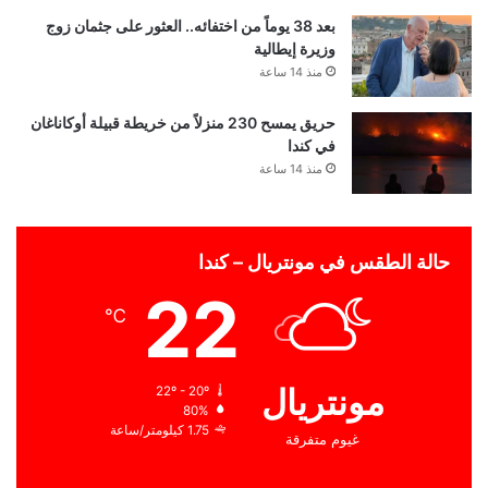
بعد 38 يوماً من اختفائه.. العثور على جثمان زوج
وزيرة إيطالية
منذ 14 ساعة
حريق يمسح 230 منزلاً من خريطة قبيلة أوكاناغان
في كندا
منذ 14 ساعة
حالة الطقس في مونتريال – كندا
22
℃
مونتريال
22º - 20º
80%
1.75 كيلومتر/ساعة
غيوم متفرقة