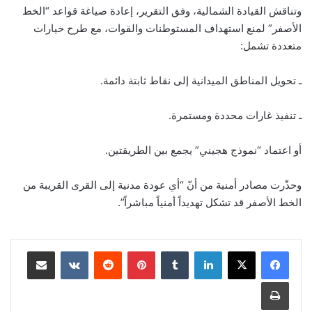
وتناقش القيادة الشمالية، وفق التقرير، إعادة صياغة قواعد “الخط
الأصفر” لمنع استهداف المستوطنات والقوات، مع طرح خيارات
متعددة تشمل:
ـ تحويل المناطق الميدانية إلى نقاط ثابتة دائمة.
ـ تنفيذ غارات محددة ومستمرة.
أو اعتماد “نموذج هجيني” يجمع بين الطريقتين.
وحذّرت مصادر أمنية من أنّ “أي عودة مدنية إلى القرى القريبة من
الخط الأصفر قد تشكل تهديداً أمنياً مباشراً”.
لينكدإن
‏Tumblr
بينتيريست
‏Reddit
‏VKontakte
مشاركة عبر البريد
طباعة