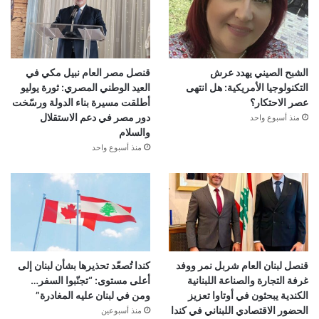
الشبح الصيني يهدد عرش
قنصل مصر العام نبيل مكي في
التكنولوجيا الأمريكية: هل انتهى
العيد الوطني المصري: ثورة يوليو
عصر الاحتكار؟
أطلقت مسيرة بناء الدولة ورسّخت
دور مصر في دعم الاستقلال
منذ أسبوع واحد
والسلام
منذ أسبوع واحد
قنصل لبنان العام شربل نمر ووفد
كندا تُصعّد تحذيرها بشأن لبنان إلى
غرفة التجارة والصناعة اللبنانية
أعلى مستوى: “تجنّبوا السفر…
الكندية يبحثون في أوتاوا تعزيز
ومن في لبنان عليه المغادرة”
الحضور الاقتصادي اللبناني في كندا
منذ أسبوعين