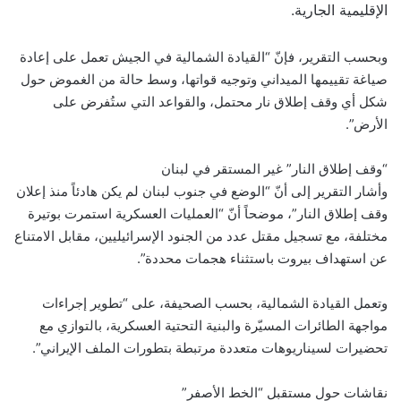
الإقليمية الجارية.
وبحسب التقرير، فإنّ “القيادة الشمالية في الجيش تعمل على إعادة
صياغة تقييمها الميداني وتوجيه قواتها، وسط حالة من الغموض حول
شكل أي وقف إطلاق نار محتمل، والقواعد التي ستُفرض على
الأرض”.
“وقف إطلاق النار” غير المستقر في لبنان
وأشار التقرير إلى أنّ “الوضع في جنوب لبنان لم يكن هادئاً منذ إعلان
وقف إطلاق النار”، موضحاً أنّ “العمليات العسكرية استمرت بوتيرة
مختلفة، مع تسجيل مقتل عدد من الجنود الإسرائيليين، مقابل الامتناع
عن استهداف بيروت باستثناء هجمات محددة”.
وتعمل القيادة الشمالية، بحسب الصحيفة، على “تطوير إجراءات
مواجهة الطائرات المسيّرة والبنية التحتية العسكرية، بالتوازي مع
تحضيرات لسيناريوهات متعددة مرتبطة بتطورات الملف الإيراني”.
نقاشات حول مستقبل “الخط الأصفر”