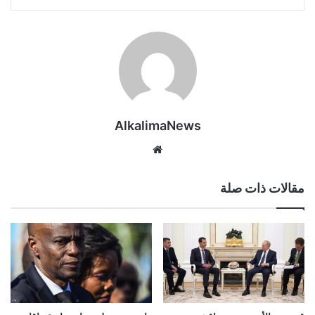
AlkalimaNews
موق
ع
الوي
مقالات ذات صلة
ب