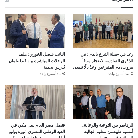
رعد في حملة التبرع بالدم : في
النائب فيصل الخوري: ملف
الذكرى السادسة لانفجار مرفأ
الرحلات المباشرة بين كندا ولبنان
بيروت، دم المتبرعين وعدٌ بألّا ننسى
يُدرس بجدية
منذ أسبوع واحد
منذ أسبوع واحد
الزهايمر بين التوعية والرعاية…
قنصل مصر العام نبيل مكي في
أمسية طبيةمن تنظيم الجالية
العيد الوطني المصري: ثورة يوليو
العراقية في مونتريال
أطلقت مسيرة بناء الدولة ورسّخت