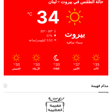
حالة الطقس في بيروت – لبنان
34
℃
بيروت
35º - 30º
57%
3.52 كيلومتر/ساعة
سماء صافية
30
30
30
37
35
℃
℃
℃
℃
℃
الأحد
الأثنين
الثلاثاء
الأربعاء
الخميس
مدام فهيمة
ا
ل
ح