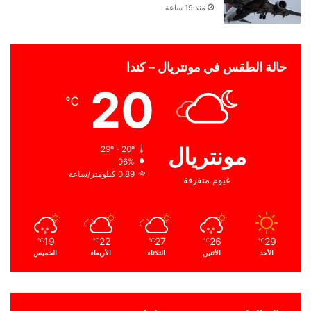
منذ 19 ساعة
حالة الطقس في مونتريال – كندا
20
℃
مونتريال
29º - 20º
96%
0.89 كيلومتر/ساعة
غيوم متفرقة
19
22
27
26
29
℃
℃
℃
℃
℃
الأحد
الأثنين
الثلاثاء
الأربعاء
الخميس