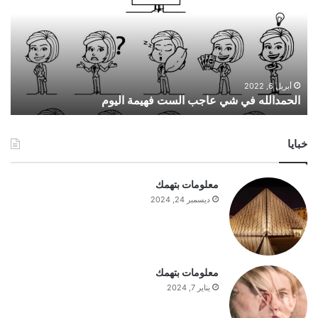
م
د
ا
ل
ل
ه
أبريل 6, 2022
الحمدالله في شي عاجب الست فهيمة اليوم
ف
ي
ش
خبايا
ي
ع
ا
معلومات بتهمك
ج
ديسمبر 24, 2024
ب
ا
ل
س
ت
معلومات بتهمك
ف
يناير 7, 2024
ه
ي