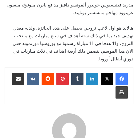
مدريد فينيسيوس جونيور ألفونسو دافيز مدافع بايرن ميونيخ، ميسون
غرينوود مهاجم مانشستر يونايتد.
هالاند هو اول لاعب نروجي يحصل على هذه الجائزة، ولديه معدل
تهديف جيد بما في ذلك ستة أهداف في سبع مباريات مع منتخب
النروج، و11 هدفا في 11 مباراة رسمية مع بوروسيا دورتموند حتى
الآن هذا الموسم، يتضمن ذلك أربعة أهداف في ثلاث مباريات في
دوري أبطال أوروبا.
لينكدإن
‏Tumblr
بينتيريست
‏Reddit
‏VKontakte
مشاركة عبر البريد
طباعة