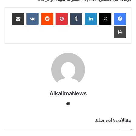
لينكدإن
‏Tumblr
بينتيريست
‏Reddit
‏VKontakte
مشاركة عبر البريد
طباعة
AlkalimaNews
موق
ع
الوي
مقالات ذات صلة
ب