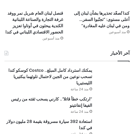
كندا تُصعّد تحذيرها بشأن لبنان إلى
قنصل لبنان العام شربل نمر ووفد
أعلى مستوى: “تجنّبوا السفر…
غرفة التجارة والصناعة اللبنانية
ومن في لبنان عليه المغادرة”
الكندية يبحثون في أوتاوا تعزيز
الحضور الاقتصادي اللبناني في كندا
منذ أسبوعين
منذ أسبوعين
آخر الأخبار
يمكنك استرداد كامل المبلغ.. Costco كوسكو كندا
تسحب نوعين من الجبن لاحتمال تلوثهما ببكتيريا
الليستيريا
منذ 24 ساعة
“ارتكب خطأ قاتلا”.. كارني يسحب ثقته من رئيس
الفيفا إنفانتينو
منذ 24 ساعة
استعادة 392 سيارة مسروقة بقيمة 28 مليون دولار
في كندا