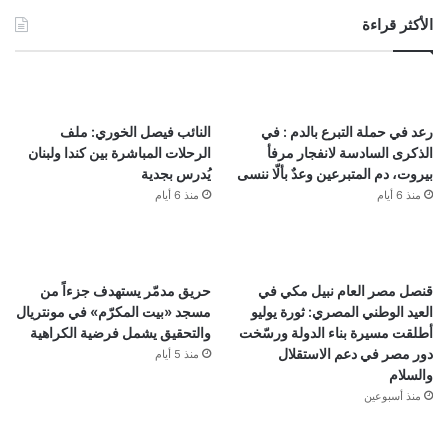
الأكثر قراءة
رعد في حملة التبرع بالدم : في
النائب فيصل الخوري: ملف
الذكرى السادسة لانفجار مرفأ
الرحلات المباشرة بين كندا ولبنان
بيروت، دم المتبرعين وعدٌ بألّا ننسى
يُدرس بجدية
منذ 6 أيام
منذ 6 أيام
قنصل مصر العام نبيل مكي في
حريق مدمّر يستهدف جزءاً من
العيد الوطني المصري: ثورة يوليو
مسجد «بيت المكرّم» في مونتريال
أطلقت مسيرة بناء الدولة ورسّخت
والتحقيق يشمل فرضية الكراهية
دور مصر في دعم الاستقلال
منذ 5 أيام
والسلام
منذ أسبوعين