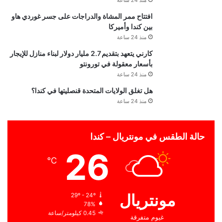
منذ 24 ساعة
افتتاح ممر المشاة والدراجات على جسر غوردي هاو
بين كندا وأميركا
منذ 24 ساعة
كارني يتعهد بتقديم 2.7 مليار دولار لبناء منازل للإيجار
بأسعار معقولة في تورونتو
منذ 24 ساعة
هل تغلق الولايات المتحدة قنصليتها في كندا؟
منذ 24 ساعة
حالة الطقس في مونتريال – كندا
26
℃
مونتريال
29º - 24º
78%
0.45 كيلومتر/ساعة
غيوم متفرقة