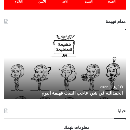
الجمعة
السبت
الأحد
الأثنين
الثلاثاء
مدام فهيمة
ا
ل
ح
م
د
ا
ل
ل
ه
أبريل 6, 2022
الحمدالله في شي عاجب الست فهيمة اليوم
ف
ي
ش
خبايا
ي
ع
ا
معلومات بتهمك
ج