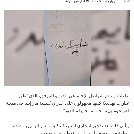
يونيو 23, 2025
أقل من دقيقة
تداولت مواقع التواصل الإجتماعي الفيديو المرفق، الذي يُظهر
عبارات تهديديّة كتبها مجهولون على جدران كنيسة مار إيليا في مدينة
كفربخوم بريف حماة، “جاييكم الدور”.
ويأتي ذلك بعد تفجير انتحاري استهدف كنيسة مار الياس بمنطقة
دويلعة في دمشق، أدى إلى سقوط شهداء وجرحى.