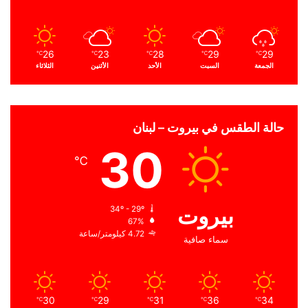
26
23
28
29
29
℃
℃
℃
℃
℃
الجمعة
السبت
الأحد
الأثنين
الثلاثاء
حالة الطقس في بيروت – لبنان
30
℃
بيروت
34º - 29º
67%
4.72 كيلومتر/ساعة
سماء صافية
30
29
31
36
34
℃
℃
℃
℃
℃