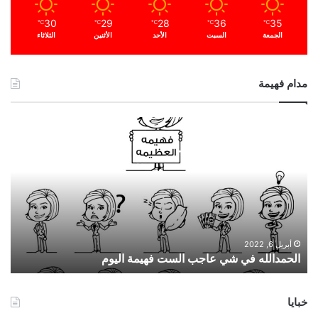
30
29
28
36
35
℃
℃
℃
℃
℃
الجمعة
السبت
الأحد
الأثنين
الثلاثاء
مدام فهيمة
ا
ل
ح
م
د
ا
ل
ل
ه
أبريل 6, 2022
الحمدالله في شي عاجب الست فهيمة اليوم
ف
ي
ش
خبايا
ي