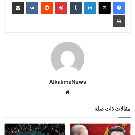
لينكدإن
‏Tumblr
بينتيريست
‏Reddit
‏VKontakte
مشاركة عبر البريد
طباعة
AlkalimaNews
موق
ع
الوي
مقالات ذات صلة
ب