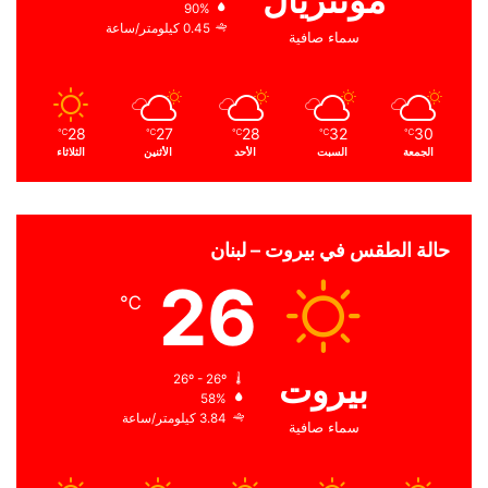
مونتريال
90%
0.45 كيلومتر/ساعة
سماء صافية
28
27
28
32
30
℃
℃
℃
℃
℃
الجمعة
السبت
الأحد
الأثنين
الثلاثاء
حالة الطقس في بيروت – لبنان
26
℃
بيروت
26º - 26º
58%
3.84 كيلومتر/ساعة
سماء صافية