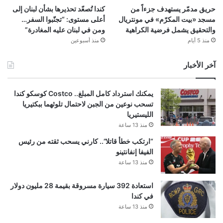
حريق مدمّر يستهدف جزءاً من
كندا تُصعّد تحذيرها بشأن لبنان إلى
مسجد «بيت المكرّم» في مونتريال
أعلى مستوى: “تجنّبوا السفر…
والتحقيق يشمل فرضية الكراهية
ومن في لبنان عليه المغادرة”
منذ 5 أيام
منذ أسبوعين
آخر الأخبار
يمكنك استرداد كامل المبلغ.. Costco كوسكو كندا
تسحب نوعين من الجبن لاحتمال تلوثهما ببكتيريا
الليستيريا
منذ 13 ساعة
“ارتكب خطأ قاتلا”.. كارني يسحب ثقته من رئيس
الفيفا إنفانتينو
منذ 13 ساعة
استعادة 392 سيارة مسروقة بقيمة 28 مليون دولار
في كندا
منذ 13 ساعة