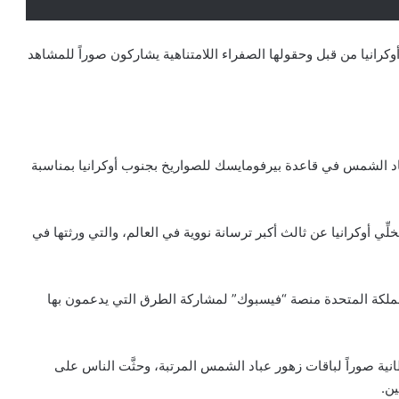
وكرانيا من قبل وحقولها الصفراء اللامتناهية يشاركون صوراً للمشاهد
ام مسؤولون بزراعة عباد الشمس في قاعدة بيرفومايسك للصواريخ بجنوب أوكرانيا بمناسبة
Was الأمريكية: “احتُفِلَ بتخلِّي أوكرانيا عن ثالث أكبر ترسانة نووية في العالم، والتي ورثتها في
كة المتحدة منصة “فيسبوك” لمشاركة الطرق التي يدعمون بها
نية صوراً لباقات زهور عباد الشمس المرتبة، وحثَّت الناس على
ين.