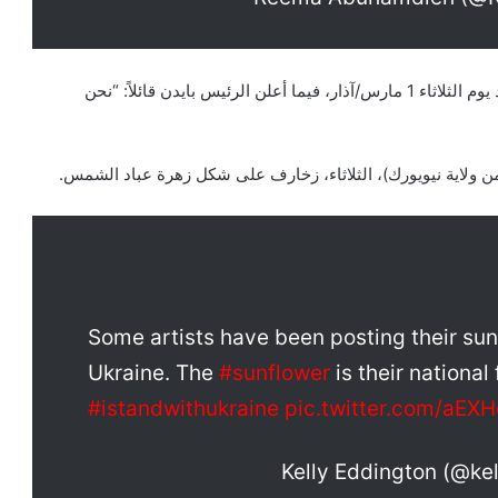
كما ارتدت جيل، الزهرة على فستانها في خطاب حالة الاتحاد يوم الثلاثاء 1 مارس/آذار، فيما أعلن الرئيس بايدن قائلاً: “نحن
من ولاية نيويورك)، الثلاثاء، زخارف على شكل زهرة عباد الشمس.
Some artists have been posting their sun
Ukraine. The
#sunflower
is their national
#istandwithukraine
pic.twitter.com/aEX