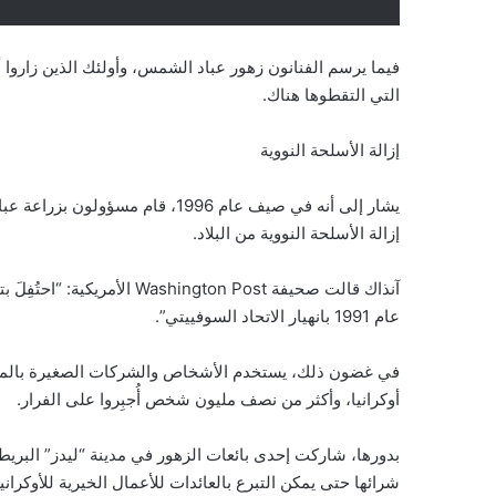
فيما يرسم الفنانون زهور عباد الشمس، وأولئك الذين زاروا أ
التي التقطوها هناك.
إزالة الأسلحة النووية
يشار إلى أنه في صيف عام 1996، ق
إزالة الأسلحة النووية من البلاد.
آنذاك قالت صحيفة hington Post
عام 1991 بانهيار الاتحاد السوفييتي”.
في غضون ذلك، يستخدم الأشخاص والشركات الصغيرة بالممل
أوكرانيا، وأكثر من نصف مليون شخص أُجبِروا على الفرار.
بدورها، شاركت إحدى بائعات الزهور في مدينة “ليدز” البريطا
شرائها حتى يمكن التبرع بالعائدات للأعمال الخيرية للأوكراني