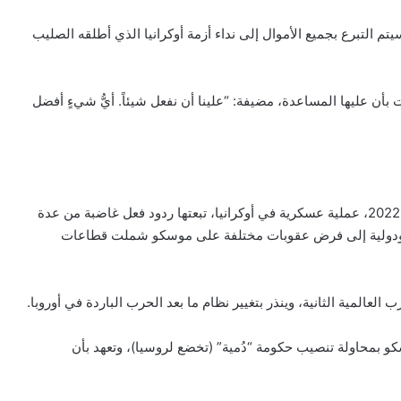
كتب المتجر الذي يحمل اسم Arts and Flowers: “سيتم التبرع بجميع الأموال إلى نداء أزمة أوكرانيا الذي أطلقه الصليب
ريستي كال (51 عاماً)، إنها شعرت بأن عليها المساعدة، مضيفة: “علينا أن نفعل شيئاً. أيُّ شيءٍ أفضل
يشار إلى أن روسيا أطلقت، فجر الخميس 24 فبراير/شباط 2022، عملية عسكرية في أوكرانيا، تبعتها ردود فعل غاضبة من عدة
ية ودولية إلى فرض عقوبات مختلفة على موسكو شملت قطاعات
العالمية الثانية، وينذر بتغيير نظام ما بعد الحرب الباردة في أوروبا.
كو بمحاولة تنصيب حكومة “دُمية” (تخضع لروسيا)، وتعهد بأن