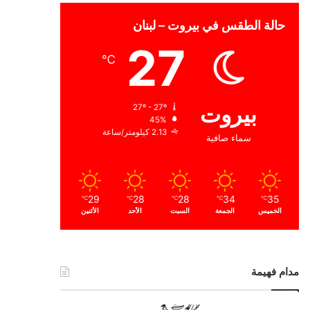
حالة الطقس في بيروت – لبنان
27
℃
بيروت
27º - 27º
45%
2.13 كيلومتر/ساعة
سماء صافية
29
28
28
34
35
℃
℃
℃
℃
℃
الخميس
الجمعة
السبت
الأحد
الأثنين
مدام فهيمة