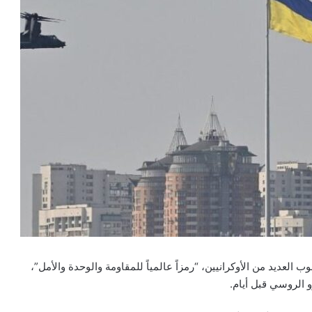
لعديد من الأوكرانيين، “رمزاً عالمياً للمقاومة والوحدة والأمل”،
 الروسي قبل أيام.