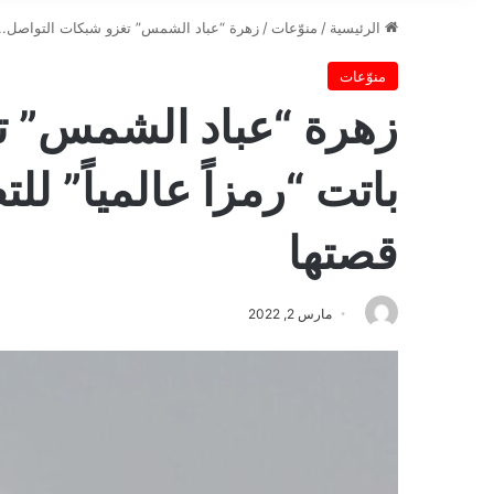
الرئيسية
/
منوّعات
/
زهرة “عباد الشمس” تغزو شبكات التواصل.. بات
منوّعات
زهرة “عباد الشمس” ت
باتت “رمزاً عالمياً” لل
قصتها
مارس 2, 2022