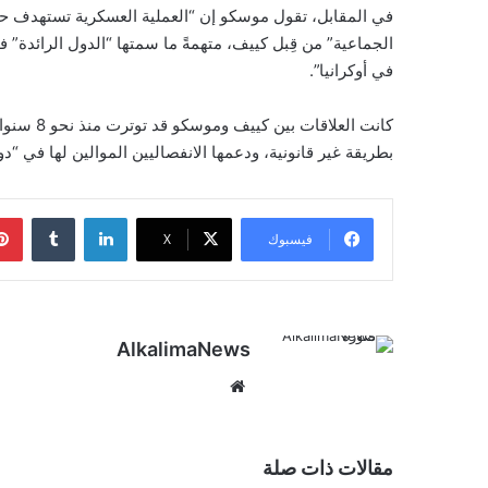
في المقابل، تقول موسكو إن “العملية العسكرية تستهدف حما
الجماعية” من قِبل كييف، متهمةً ما سمتها “الدول الرائدة”
في أوكرانيا”.
كانت العل
بطريقة غير قانونية، ودعمها الانفصاليين الموالين لها في “دو
لينكدإن
‏Tumblr
فيسبوك
‫X
AlkalimaNews
موق
ع
الوي
ب
مقالات ذات صلة