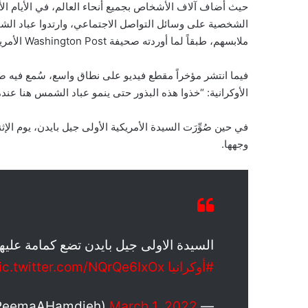
حيث أضاف آلاف الأشخاص بجميع أنحاء العالم، في الأيام الأخ
الشخصية على وسائل التواصل الاجتماعي، وارتدوا عباد الشم
ملابسهم، طبقاً لما أوردته صحيفة Washington Post الأمريكية، الأربعاء 2 مارس/آذار 2022.
فيما انتشر مؤخراً مقطع فيديو على نطاق واسع، سُمع فيه 
الأوكرانية: “خذوا هذه البذور حتى ينمو عباد الشمس هنا عندما تموت”،
وجهها.
السيدة الاولى جيل بايدن تضع كمامة عليه
#أوكرانيا
ic.twitter.com/NQrQe6IxOx
March 1, 2022
— Reema Abuhamdieh (@ReemaAHamdieh)