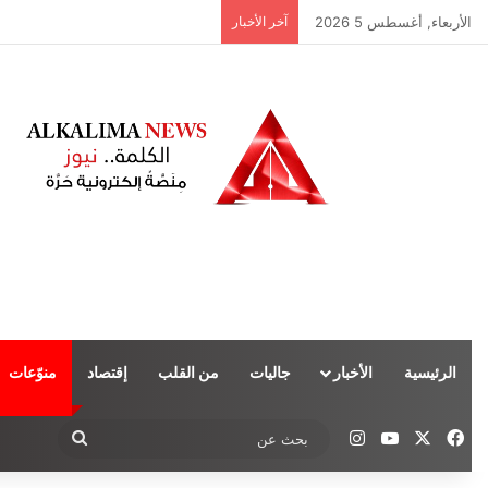
الأربعاء, أغسطس 5 2026
آخر الأخبار
الرئيسية
الأخبار
جاليات
من القلب
إقتصاد
منوّعات
‫X
فيسبوك
‫YouTube
انستقرام
بحث
عن