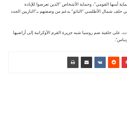
ية أمنها القومي”، وحماية الأشخاص “الذين تعرضوا للإبادة
 في حلف شمال الأطلسي “الناتو” بدعم من وصفتهم بـ”النازيين الجدد
اقات بين كييف وموسكو قد توترت منذ نحو 8 سنوات، على خلفية ضم روسيا شبه جزيرة القرم الأوكرانية إلى أراضيها
نباس”.
بينتيريست
‏Reddit
‏VKontakte
مشاركة عبر البريد
طباعة