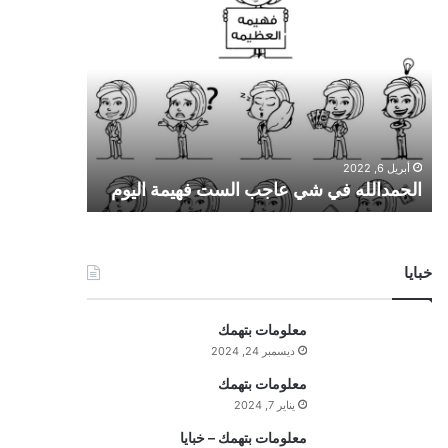
ا
ل
ح
م
د
ا
ل
ل
أبريل 6, 2022
ه
الحمدالله في شي عاجب الست فهيمة اليوم
ف
ي
ش
ي
خبايا
ع
ا
ج
معلومات بتهمك
ب
ديسمبر 24, 2024
ا
ل
معلومات بتهمك
س
يناير 7, 2024
ت
معلومات بتهمك – خبايا
ف