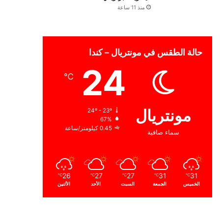
منذ 11 ساعة
حالة الطقس في مونتريال – كندا
24
℃
مونتريال
24º - 23º
67%
0.45 كيلومتر/ساعة
سماء صافية
26
27
27
31
31
℃
℃
℃
℃
℃
الخميس
الجمعة
السبت
الأحد
الأثنين