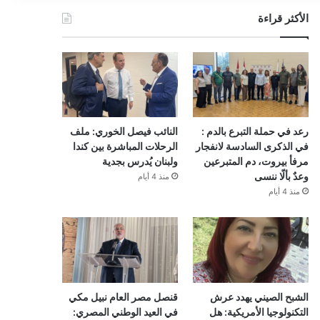
الأكثر قراءة
رعد في حملة التبرع بالدم :
النائب فيصل الخوري: ملف
في الذكرى السادسة لانفجار
الرحلات المباشرة بين كندا
مرفأ بيروت، دم المتبرعين
ولبنان يُدرس بجدية
وعدٌ بألّا ننسى
منذ 4 أيام
منذ 4 أيام
الشبح الصيني يهدد عرش
قنصل مصر العام نبيل مكي
التكنولوجيا الأمريكية: هل
في العيد الوطني المصري: