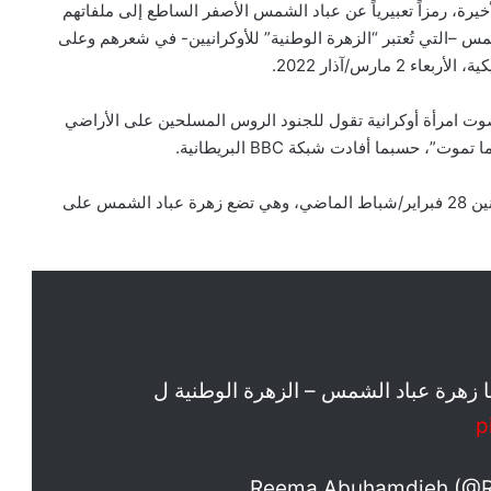
يرة، رمزاً تعبيرياً عن عباد الشمس الأصفر الساطع إلى ملفاتهم
س –التي تُعتبر “الزهرة الوطنية” للأوكرانيين- في شعرهم وعلى
صوت امرأة أوكرانية تقول للجنود الروس المسلحين على الأراضي
 حسبما أفادت شبكة BBC البريطانية.
في حين صُوِّرَت السيدة الأمريكية الأولى جيل بايدن، يوم الإثنين 28 فبراير/شباط الماضي، وهي تضع زهرة عباد الشمس على
ا زهرة عباد الشمس – الزهرة الوطنية ل
p