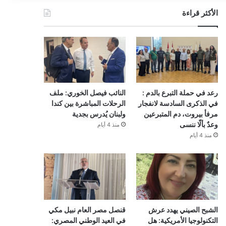
الأكثر قراءة
رعد في حملة التبرع بالدم :
النائب فيصل الخوري: ملف
في الذكرى السادسة لانفجار
الرحلات المباشرة بين كندا
مرفأ بيروت، دم المتبرعين
ولبنان يُدرس بجدية
وعدٌ بألّا ننسى
منذ 4 أيام
منذ 4 أيام
الشبح الصيني يهدد عرش
قنصل مصر العام نبيل مكي
التكنولوجيا الأمريكية: هل
في العيد الوطني المصري: