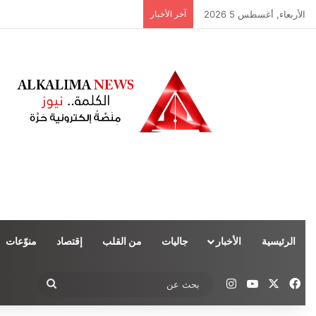
الأربعاء, أغسطس 5 2026
آخر الأخبار
الرئيسية
الأخبار
جاليات
من القلب
إقتصاد
منوّعات
‫X
فيسبوك
‫YouTube
انستقرام
بحث
عن