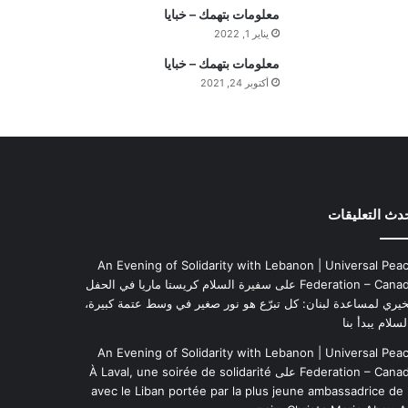
ي
معلومات بتهمك – خبايا
م
يناير 1, 2022
ة
معلومات بتهمك – خبايا
ا
أكتوبر 24, 2021
ل
ي
و
م
دث التعليقات
An Evening of Solidarity with Lebanon | Universal Pea
Federation – Cana
على
سفيرة السلام كريستا ماريا في الحفل
خيري لمساعدة لبنان: كل تبرّع هو نور صغير في وسط عتمة كبيرة،
لسلام يبدأ بنا
An Evening of Solidarity with Lebanon | Universal Pea
Federation – Cana
على
À Laval, une soirée de solidarité
avec le Liban portée par la plus jeune ambassadrice de 