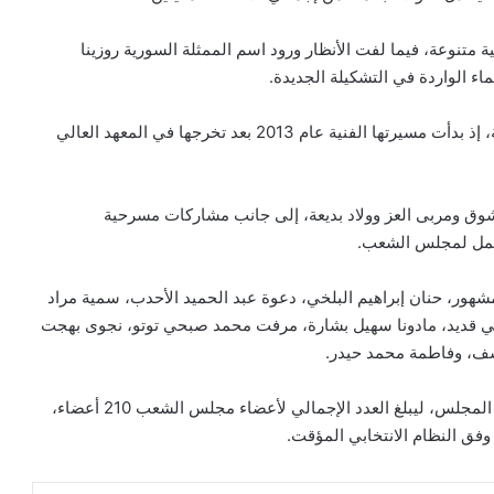
 متنوعة، فيما لفت الأنظار ورود اسم الممثلة السورية روزينا
اء الواردة في التشكيلة الجديدة.
وتُعد روزينا لاذقاني من الوجوه المعروفة في الدراما السورية، إذ بدأت مسيرتها الفنية عام 2013 بعد تخرجها في المعهد العالي
وشوق ومربى العز وولاد بديعة، إلى جانب مشاركات مسرحية
مكمل لمجلس الشعب.
لمشهور، حنان إبراهيم البلخي، دعوة عبد الحميد الأحدب، سمية مراد
تحي قديد، مادونا سهيل بشارة، مرفت محمد صبحي توتو، نجوى بهجت
ف، وفاطمة محمد حيدر.
ويأتي إعلان الثلث المكمل بعد استكمال انتخاب ثلثي أعضاء المجلس، ليبلغ العدد الإجمالي لأعضاء مجلس الشعب 210 أعضاء،