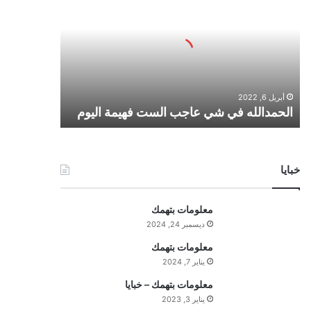
ح
م
د
ا
ل
ل
أبريل 6, 2022
ه
الحمدالله في شي عاجب الست فهيمة اليوم
ف
ي
ش
ي
خبايا
ع
ا
ج
معلومات بتهمك
ب
ديسمبر 24, 2024
ا
ل
معلومات بتهمك
س
يناير 7, 2024
ت
معلومات بتهمك – خبايا
ف
يناير 3, 2023
ه