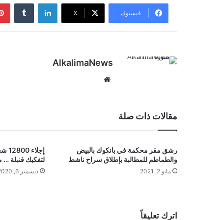
لينكدإن
‏Tumblr
فيسبوك
‫X
AlkalimaNews
موق
ع
الوي
ب
مقالات ذات صلة
رشق مقر محكمة في بانكوك بالبيض
إجلا
والطماطم للمطالبة بإطلاق سراح ناشط
لتفكيك قنبلة … م
مايو 2, 2021
ديسمبر 6, 2020
اترك تعليقاً