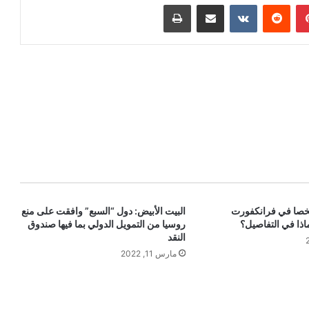
بينتيريست
‏Reddit
‏VKontakte
مشاركة عبر البريد
طباعة
ء 12800 شخصا في فرانكفورت
البيت الأبيض: دول “السبع” وافقت على منع
اذا في التفاصيل؟
روسيا من التمويل الدولي بما فيها صندوق
النقد
مارس 11, 2022