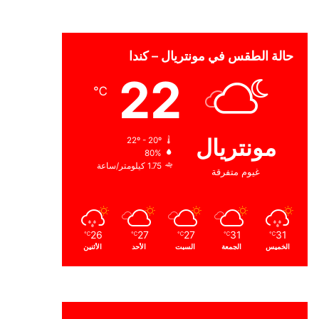
حالة الطقس في مونتريال – كندا
22
℃
مونتريال
22º - 20º
80%
1.75 كيلومتر/ساعة
غيوم متفرقة
26
27
27
31
31
℃
℃
℃
℃
℃
الخميس
الجمعة
السبت
الأحد
الأثنين