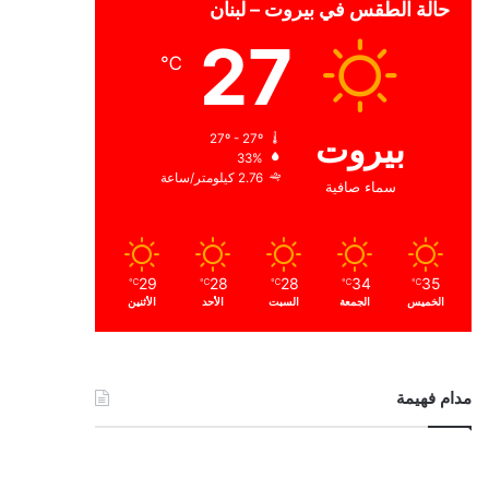
حالة الطقس في بيروت – لبنان
27
℃
بيروت
27º - 27º
33%
2.76 كيلومتر/ساعة
سماء صافية
29
28
28
34
35
℃
℃
℃
℃
℃
الخميس
الجمعة
السبت
الأحد
الأثنين
مدام فهيمة
ا
ل