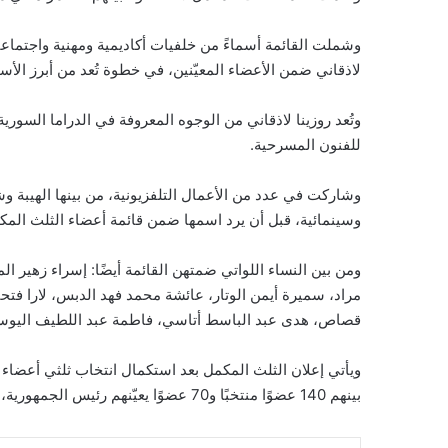
وشملت القائمة أسماءً من خلفيات أكاديمية ومهنية واجتماعية
لاذقاني ضمن الأعضاء المعيّنين، في خطوة تُعد من أبرز الأسم
للفنون المسرحية.
وشاركت في عدد من الأعمال التلفزيونية، من بينها الهيبة 
وسينمائية، قبل أن يرد اسمها ضمن قائمة أعضاء الثلث ال
ومن بين النساء اللواتي ضمتهن القائمة أيضًا: إسراء زهير ا
مراد، سميرة أيمن الوتار، عائشة محمد فهد الدبس، لارا ف
قصاص، هدى عبد الباسط أتاسي، فاطمة عبد اللطيف اليوس
بينهم 140 عضوًا منتخبًا و70 عضوًا يعيّنهم رئيس الجمهورية، وفق النظام الانتخابي المؤقت.