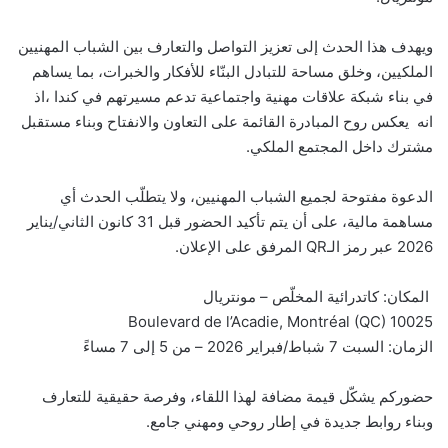
ويهدف هذا الحدث إلى تعزيز التواصل والتعارف بين الشباب المهنيين
الملكيين، وخلق مساحة للتبادل البنّاء للأفكار والخبرات، بما يساهم
في بناء شبكة علاقات مهنية واجتماعية تدعم مسيرتهم في كندا ،اذ
انه يعكس روح المبادرة القائمة على التعاون والانفتاح وبناء مستقبل
مشترك داخل المجتمع الملكي.
الدعوة مفتوحة لجميع الشباب المهنيين، ولا يتطلّب الحدث أي
مساهمة مالية، على أن يتم تأكيد الحضور قبل 31 كانون الثاني/يناير
2026 عبر رمز الـQR المرفق على الإعلان.
المكان: كاتدرائية المخلّص – مونتريال
10025 Boulevard de l’Acadie, Montréal (QC)
الزمان: السبت 7 شباط/فبراير 2026 – من 5 إلى 7 مساءً
حضوركم يشكّل قيمة مضافة لهذا اللقاء، وفرصة حقيقية للتعارف
وبناء روابط جديدة في إطار روحي ومهني جامع.