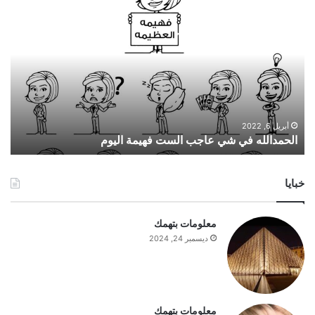
ا
ل
ح
م
د
ا
ل
ل
ه
أبريل 6, 2022
الحمدالله في شي عاجب الست فهيمة اليوم
ف
ي
ش
خبايا
ي
ع
ا
معلومات بتهمك
ج
ديسمبر 24, 2024
ب
ا
ل
س
ت
معلومات بتهمك