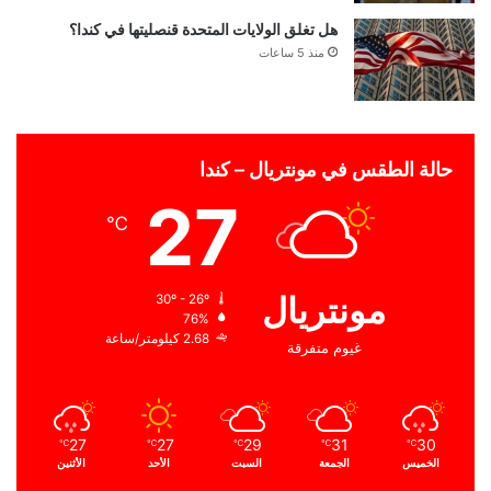
هل تغلق الولايات المتحدة قنصليتها في كندا؟
منذ 5 ساعات
حالة الطقس في مونتريال – كندا
27
℃
مونتريال
30º - 26º
76%
2.68 كيلومتر/ساعة
غيوم متفرقة
27
27
29
31
30
℃
℃
℃
℃
℃
الخميس
الجمعة
السبت
الأحد
الأثنين