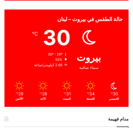
حالة الطقس في بيروت – لبنان
30
℃
بيروت
30º - 29º
55%
2.68 كيلومتر/ساعة
سماء صافية
29
28
31
34
30
℃
℃
℃
℃
℃
الخميس
الجمعة
السبت
الأحد
الأثنين
مدام فهيمة