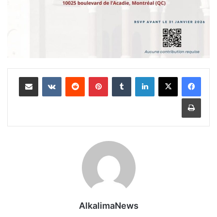
لينكدإن
‏Tumblr
بينتيريست
‏Reddit
‏VKontakte
مشاركة عبر البريد
طباعة
AlkalimaNews