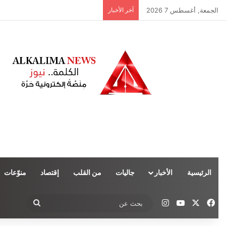
الجمعة, أغسطس 7 2026
آخر الأخبار
الرئيسية
الأخبار
جاليات
من القلب
إقتصاد
منوّعات
‫X
فيسبوك
‫YouTube
انستقرام
بحث
عن