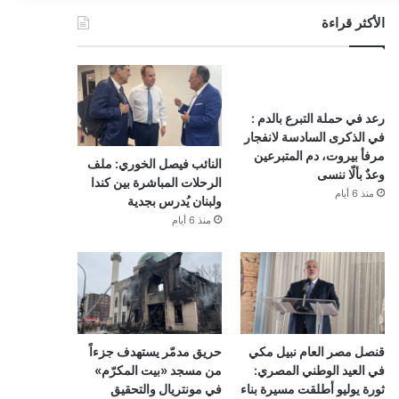
الأكثر قراءة
رعد في حملة التبرع بالدم :
في الذكرى السادسة لانفجار
مرفأ بيروت، دم المتبرعين
النائب فيصل الخوري: ملف
وعدٌ بألّا ننسى
الرحلات المباشرة بين كندا
منذ 6 أيام
ولبنان يُدرس بجدية
منذ 6 أيام
قنصل مصر العام نبيل مكي
حريق مدمّر يستهدف جزءاً
في العيد الوطني المصري:
من مسجد «بيت المكرّم»
ثورة يوليو أطلقت مسيرة بناء
في مونتريال والتحقيق