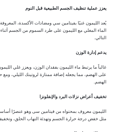
يعزز عملية تنظيف الجسم الطبيعية قبل النوم
يُعد الليمون غنيًا بفيتامين سي ومضادات الأكسدة، المعرو
الماء المغلي مع الليمون على طرد السموم من الجسم أثناء ف
التالي.
يدعم إدارة الوزن
غالباً ما يرتبط ماء الليمون بفقدان الوزن، ويعزز غلي الليم
على الهضم، مما يجعله إضافة ممتازة لروتينك الليلي، ومع ح
الهضم.
تخفيف أعراض نزلات البرد والإنفلونزا
الليمون معروف بمحتواه من فيتامين سى وهو عنصرًا أساسيًا
مثل خفض درجة حرارة الجسم وتهدئة التهاب الحلق، وتخفيف ا