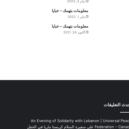
يناير 3, 2023
ه
ي
معلومات بتهمك – خبايا
م
يناير 1, 2022
ة
معلومات بتهمك – خبايا
ا
أكتوبر 24, 2021
ل
ي
و
م
دث التعليقات
An Evening of Solidarity with Lebanon | Universal Pea
Federation – Cana
على
سفيرة السلام كريستا ماريا في الحفل