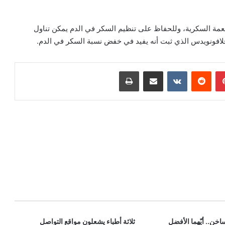
عمة السكرية، وللحفاظ على تنظيم السكر في الدم يمكن تناول
فلافونويدس الذي ثبت أنه يفيد في خفض نسبة السكر في الدم.
بينتيريست
‏Reddit
‏VKontakte
مشاركة عبر البريد
طباعة
لساخن.. أيّهما الأفضل
ثلاثة أطباء يشعلون مواقع التواصل