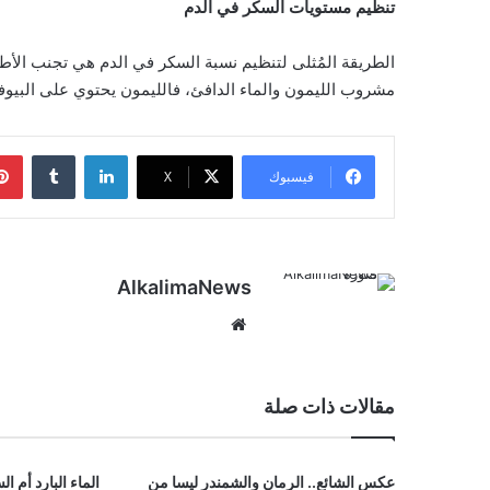
تنظيم مستويات السكر في الدم
الطريقة المُثلى لتنظيم نسبة السكر في الدم هي تجنب الأط
مشروب الليمون والماء الدافئ، فالليمون يحتوي على البيو
لينكدإن
‏Tumblr
فيسبوك
‫X
AlkalimaNews
موق
ع
الوي
ب
مقالات ذات صلة
عكس الشائع.. الرمان والشمندر ليسا من
الماء البارد أم ا