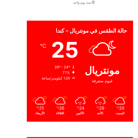
منذ يوم واحد
حالة الطقس في مونتريال – كندا
25
℃
مونتريال
26º - 24º
77%
1.56 كيلومتر/ساعة
غيوم متفرقة
25
26
24
29
29
℃
℃
℃
℃
℃
السبت
الأحد
الأثنين
الثلاثاء
الأربعاء