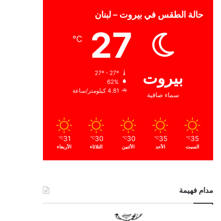
حالة الطقس في بيروت – لبنان
27
℃
بيروت
27º - 27º
62%
4.81 كيلومتر/ساعة
سماء صافية
31
30
30
35
35
℃
℃
℃
℃
℃
السبت
الأحد
الأثنين
الثلاثاء
الأربعاء
مدام فهيمة
ا