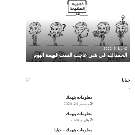
ل
ح
م
د
ا
ل
ل
أبريل 6, 2022
ه
الحمدالله في شي عاجب الست فهيمة اليوم
ف
ي
ش
ي
خبايا
ع
ا
ج
معلومات بتهمك
ب
ديسمبر 24, 2024
ا
ل
معلومات بتهمك
س
يناير 7, 2024
ت
معلومات بتهمك – خبايا
ف