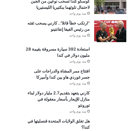
كوسكو كندا تسحب نوعين من الجبن
لاحتمال تلوثهما ببكتيريا الليستيريا
منذ يوم واحد
“ارتكب خطأ قاتلا”.. كارني يسحب ثقته
من رئيس الفيفا إنفانتينو
منذ يوم واحد
استعادة 392 سيارة مسروقة بقيمة 28
مليون دولار في كندا
منذ يوم واحد
افتتاح ممر المشاة والدراجات على
جسر غوردي هاو بين كندا وأميركا
منذ يوم واحد
كارني يتعهد بتقديم 2.7 مليار دولار لبناء
منازل للإيجار بأسعار معقولة في
تورونتو
منذ يوم واحد
هل تغلق الولايات المتحدة قنصليتها في
كندا؟