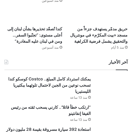
منذ أسبوعين
حريق مدمّر يستهدف جزءاً من
كندا تُصعّد تحذيرها بشأن لبنان إلى
مسجد «بيت المكرّم» في مونتريال
أعلى مستوى: “تجنّبوا السفر…
والتحقيق يشمل فرضية الكراهية
ومن في لبنان عليه المغادرة”
منذ 5 أيام
منذ أسبوعين
آخر الأخبار
يمكنك استرداد كامل المبلغ.. Costco كوسكو كندا
تسحب نوعين من الجبن لاحتمال تلوثهما ببكتيريا
الليستيريا
منذ 13 ساعة
“ارتكب خطأ قاتلا”.. كارني يسحب ثقته من رئيس
الفيفا إنفانتينو
منذ 13 ساعة
استعادة 392 سيارة مسروقة بقيمة 28 مليون دولار