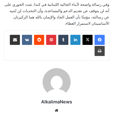
وفي رسالة واضحة لأبناء الجالية اللبنانية في كندا، شدد الخوري على
أنه لن يتوقف عن تقديم الدعم والمساعدة، وأن التحديات لن تُثنيه
عن رسالته، مؤمنًا بأن العمل الجاد والإيمان بالله هما الركيزتان
الأساسيتان لاستمرار العطاء.
لينكدإن
‏Tumblr
بينتيريست
‏Reddit
‏VKontakte
مشاركة عبر البريد
طباعة
AlkalimaNews
موق