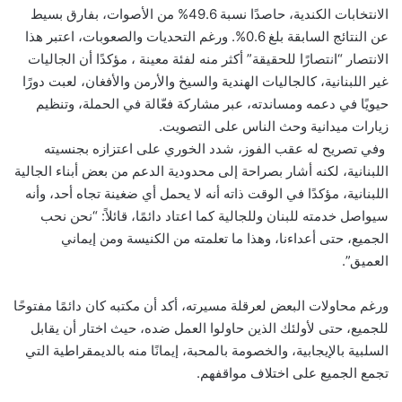
الانتخابات الكندية، حاصدًا نسبة 49.6% من الأصوات، بفارق بسيط
عن النتائج السابقة بلغ 0.6%. ورغم التحديات والصعوبات، اعتبر هذا
الانتصار “انتصارًا للحقيقة” أكثر منه لفئة معينة ، مؤكدًا أن الجاليات
غير اللبنانية، كالجاليات الهندية والسيخ والأرمن والأفغان، لعبت دورًا
حيويًا في دعمه ومساندته، عبر مشاركة فعّالة في الحملة، وتنظيم
زيارات ميدانية وحث الناس على التصويت.
وفي تصريح له عقب الفوز، شدد الخوري على اعتزازه بجنسيته
اللبنانية، لكنه أشار بصراحة إلى محدودية الدعم من بعض أبناء الجالية
اللبنانية، مؤكدًا في الوقت ذاته أنه لا يحمل أي ضغينة تجاه أحد، وأنه
سيواصل خدمته للبنان وللجالية كما اعتاد دائمًا، قائلاً: “نحن نحب
الجميع، حتى أعداءنا، وهذا ما تعلمته من الكنيسة ومن إيماني
العميق”.
ورغم محاولات البعض لعرقلة مسيرته، أكد أن مكتبه كان دائمًا مفتوحًا
للجميع، حتى لأولئك الذين حاولوا العمل ضده، حيث اختار أن يقابل
السلبية بالإيجابية، والخصومة بالمحبة، إيمانًا منه بالديمقراطية التي
تجمع الجميع على اختلاف مواقفهم.