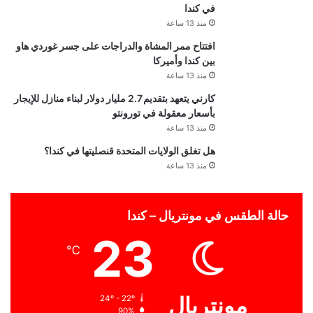
في كندا
منذ 13 ساعة
افتتاح ممر المشاة والدراجات على جسر غوردي هاو
بين كندا وأميركا
منذ 13 ساعة
كارني يتعهد بتقديم 2.7 مليار دولار لبناء منازل للإيجار
بأسعار معقولة في تورونتو
منذ 13 ساعة
هل تغلق الولايات المتحدة قنصليتها في كندا؟
منذ 13 ساعة
حالة الطقس في مونتريال – كندا
23
℃
مونتريال
24º - 22º
90%