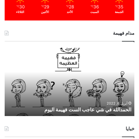
30
29
28
36
35
℃
℃
℃
℃
℃
الجمعة
السبت
الأحد
الأثنين
الثلاثاء
مدام فهيمة
ا
ل
ح
م
د
ا
ل
ل
ه
أبريل 6, 2022
الحمدالله في شي عاجب الست فهيمة اليوم
ف
ي
ش
خبايا
ي
ع