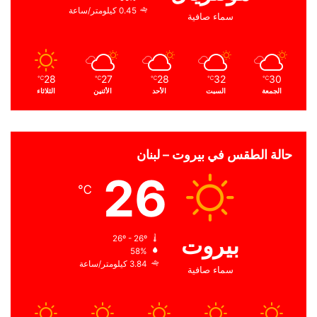
0.45 كيلومتر/ساعة
سماء صافية
28
27
28
32
30
℃
℃
℃
℃
℃
الجمعة
السبت
الأحد
الأثنين
الثلاثاء
حالة الطقس في بيروت – لبنان
26
℃
بيروت
26º - 26º
58%
3.84 كيلومتر/ساعة
سماء صافية