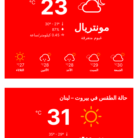
23
℃
مونتريال
30º - 21º
87%
0.45 كيلومتر/ساعة
غيوم متفرقة
27
28
28
29
30
℃
℃
℃
℃
℃
الجمعة
السبت
الأحد
الأثنين
الثلاثاء
حالة الطقس في بيروت – لبنان
31
℃
بيروت
35º - 29º