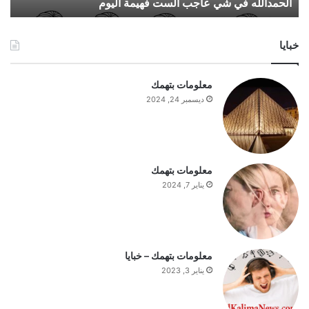
الحمدالله في شي عاجب الست فهيمة اليوم
ف
ي
ش
خبايا
ي
ع
ا
معلومات بتهمك
ج
ديسمبر 24, 2024
ب
ا
ل
س
ت
معلومات بتهمك
ف
يناير 7, 2024
ه
ي
م
ة
ا
معلومات بتهمك – خبايا
ل
يناير 3, 2023
ي
و
م