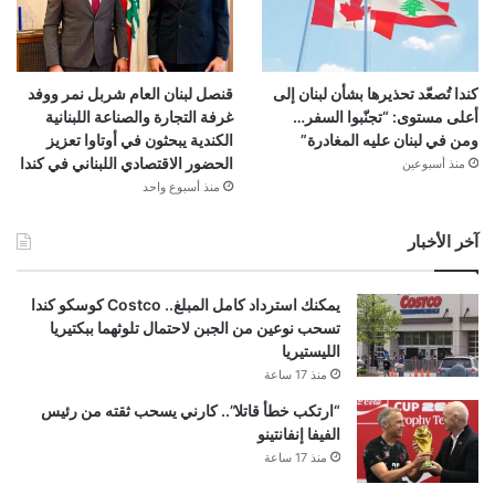
كندا تُصعّد تحذيرها بشأن لبنان إلى
قنصل لبنان العام شربل نمر ووفد
أعلى مستوى: “تجنّبوا السفر…
غرفة التجارة والصناعة اللبنانية
ومن في لبنان عليه المغادرة”
الكندية يبحثون في أوتاوا تعزيز
الحضور الاقتصادي اللبناني في كندا
منذ أسبوعين
منذ أسبوع واحد
آخر الأخبار
يمكنك استرداد كامل المبلغ.. Costco كوسكو كندا
تسحب نوعين من الجبن لاحتمال تلوثهما ببكتيريا
الليستيريا
منذ 17 ساعة
“ارتكب خطأ قاتلا”.. كارني يسحب ثقته من رئيس
الفيفا إنفانتينو
منذ 17 ساعة