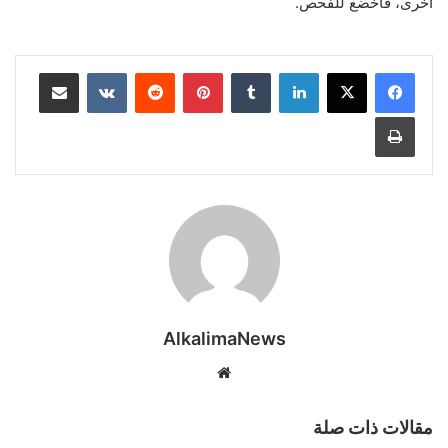
أخرى، فاخضع للفحص.
لينكدإن
‏Tumblr
بينتيريست
‏Reddit
‏VKontakte
مشاركة عبر البريد
طباعة
AlkalimaNews
موق
ع
الوي
مقالات ذات صلة
ب