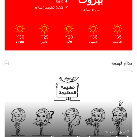
54%
5.52 كيلومتر/ساعة
سماء صافية
30
29
28
36
35
℃
℃
℃
℃
℃
الجمعة
السبت
الأحد
الأثنين
الثلاثاء
مدام فهيمة
ا
ل
ح
م
د
ا
ل
ل
ه
أبريل 6, 2022