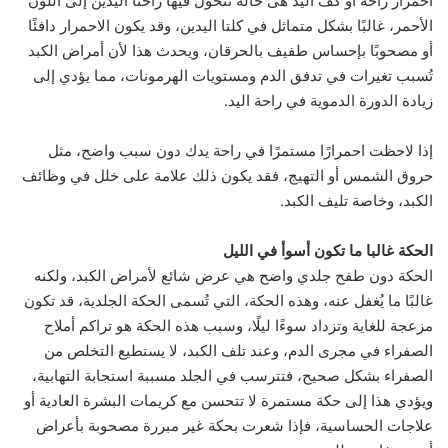
احمرار راحة أو كف اليد هى حالة تتحول فيها راحتا اليدين إلى اللون
الأحمر، غالبًا بشكل متماثل في كلتا اليدين، وقد يكون الاحمرار دافئًا
أو مصحوبًا بإحساس طفيف بالحرقان، ويحدث هذا لأن أمراض الكبد
تُسبب تغيرات في تدفق الدم ومستويات الهرمونات، مما يؤدي إلى
زيادة الدورة الدموية في راحة اليد.
إذا لاحظت احمرارًا مستمرًا في راحة يدك دون سبب واضح، مثل
حروق الشمس أو التهيج، فقد يكون ذلك علامة على خلل في وظائف
الكبد، وخاصة تليف الكبد.
الحكة غالبا ما تكون أسوأ في الليل
الحكة دون طفح جلدي واضح هي عرض شائع لأمراض الكبد، ولكنه
غالبًا ما يُغفل عنه، وهذه الحكة، التي تُسمى الحكة الجلدية، قد تكون
مزعجة للغاية وتزداد سوءًا ليلًا، وسبب هذه الحكة هو تراكم أملاح
الصفراء في مجرى الدم، وعند تلف الكبد، لا يستطيع التخلص من
الصفراء بشكل صحيح، فتترسب في الجلد مسببة استجابة التهابية،
ويؤدي هذا إلى حكة مستمرة لا تتحسن مع كريمات البشرة العادية أو
علاجات الحساسية، فإذا شعرت بحكة غير مبررة مصحوبة بأعراض