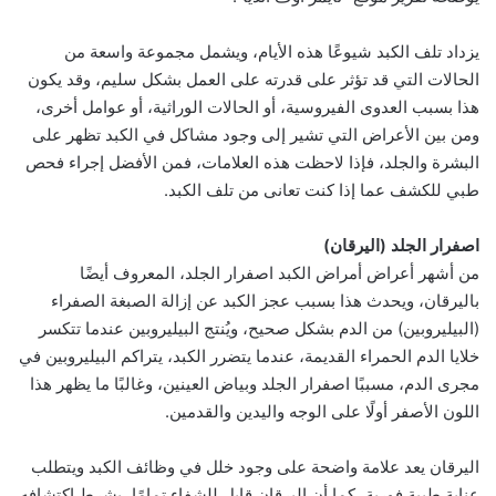
يزداد تلف الكبد شيوعًا هذه الأيام، ويشمل مجموعة واسعة من
الحالات التي قد تؤثر على قدرته على العمل بشكل سليم، وقد يكون
هذا بسبب العدوى الفيروسية، أو الحالات الوراثية، أو عوامل أخرى،
ومن بين الأعراض التي تشير إلى وجود مشاكل في الكبد تظهر على
البشرة والجلد، فإذا لاحظت هذه العلامات، فمن الأفضل إجراء فحص
طبي للكشف عما إذا كنت تعانى من تلف الكبد.
اصفرار الجلد (اليرقان)
من أشهر أعراض أمراض الكبد اصفرار الجلد، المعروف أيضًا
باليرقان، ويحدث هذا بسبب عجز الكبد عن إزالة الصبغة الصفراء
(البيليروبين) من الدم بشكل صحيح، ويُنتج البيليروبين عندما تتكسر
خلايا الدم الحمراء القديمة، عندما يتضرر الكبد، يتراكم البيليروبين في
مجرى الدم، مسببًا اصفرار الجلد وبياض العينين، وغالبًا ما يظهر هذا
اللون الأصفر أولًا على الوجه واليدين والقدمين.
اليرقان يعد علامة واضحة على وجود خلل في وظائف الكبد ويتطلب
عناية طبية فورية، كما أن اليرقان قابل للشفاء تمامًا، بشرط اكتشافه