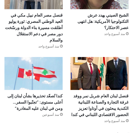
الشبح الصيني يهدد عرش
قنصل مصر العام نبيل مكي في
التكنولوجيا الأمريكية: هل انتهى
العيد الوطني المصري: ثورة يوليو
عصر الاحتكار؟
أطلقت مسيرة بناء الدولة ورسّخت
دور مصر في دعم الاستقلال
منذ أسبوع واحد
والسلام
منذ أسبوع واحد
قنصل لبنان العام شربل نمر ووفد
كندا تُصعّد تحذيرها بشأن لبنان إلى
غرفة التجارة والصناعة اللبنانية
أعلى مستوى: “تجنّبوا السفر…
الكندية يبحثون في أوتاوا تعزيز
ومن في لبنان عليه المغادرة”
الحضور الاقتصادي اللبناني في كندا
منذ أسبوعين
منذ أسبوع واحد