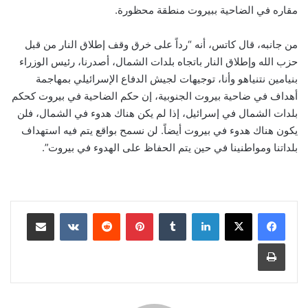
مقاره في الضاحية ببيروت منطقة محظورة.
من جانبه، قال كاتس، أنه “رداً على خرق وقف إطلاق النار من قبل
حزب الله وإطلاق النار باتجاه بلدات الشمال، أصدرنا، رئيس الوزراء
بنيامين نتنياهو وأنا، توجيهات لجيش الدفاع الإسرائيلي بمهاجمة
أهداف في ضاحية بيروت الجنوبية، إن حكم الضاحية في بيروت كحكم
بلدات الشمال في إسرائيل، إذا لم يكن هناك هدوء في الشمال، فلن
يكون هناك هدوء في بيروت أيضاً. لن نسمح بواقع يتم فيه استهداف
بلداتنا ومواطنينا في حين يتم الحفاظ على الهدوء في بيروت”.
لينكدإن
‏Tumblr
بينتيريست
‏Reddit
‏VKontakte
مشاركة عبر البريد
طباعة