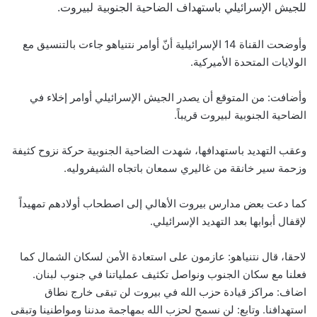
للجيش الإسرائيلي باستهداف الضاحية الجنوبية لبيروت.
وأوضحت القناة 14 الإسرائيلية أنّ أوامر نتنياهو جاءت بالتنسيق مع
الولايات المتحدة الأميركية.
وأضافت: من المتوقع أن يصدر الجيش الإسرائيلي أوامر إخلاء في
الضاحية الجنوبية لبيروت قريباً.
وعقب التهديد باستهدافها، شهدت الضاحية الجنوبية حركة نزوح كثيفة
وزحمة سير خانقة من غاليري سمعان باتجاه الشيفروليه.
كما دعت بعض مدارس بيروت الأهالي إلى اصطحاب أولادهم تمهيداً
لإقفال أبوابها بعد التهديد الإسرائيلي.
لاحقا، قال نتنياهو: عازمون على استعادة الأمن لسكان الشمال كما
فعلنا مع سكان الجنوب ونواصل تكثيف عملياتنا في جنوب لبنان.
اضاف: مراكز قيادة حزب الله في بيروت لن تبقى خارج نطاق
استهدافنا. وتابع: لن نسمح لحزب الله بمهاجمة مدننا ومواطنينا وتبقى