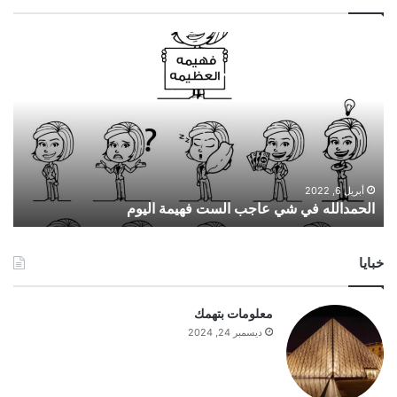
ا
ل
ح
م
د
ا
ل
ل
ه
أبريل 6, 2022
الحمدالله في شي عاجب الست فهيمة اليوم
ف
ي
ش
خبايا
ي
ع
ا
معلومات بتهمك
ج
ديسمبر 24, 2024
ب
ا
ل
س