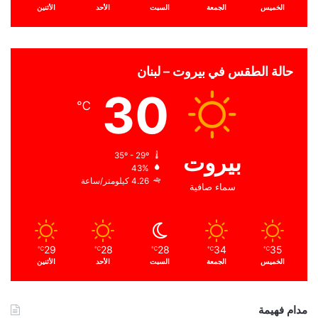
الخميس
الجمعة
السبت
الأحد
الأثنين
حالة الطقس في بيروت – لبنان
30
℃
بيروت
35º - 29º
43%
4.26 كيلومتر/ساعة
سماء صافية
29
28
28
34
35
℃
℃
℃
℃
℃
الخميس
الجمعة
السبت
الأحد
الأثنين
مدام فهيمة