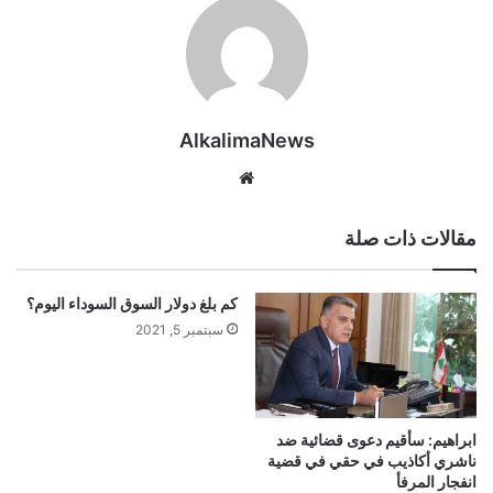
AlkalimaNews
موق
ع
الوي
مقالات ذات صلة
ب
كم بلغ دولار السوق السوداء اليوم؟
سبتمبر 5, 2021
ابراهيم: سأقيم دعوى قضائية ضد
ناشري أكاذيب في حقي في قضية
انفجار المرفأ