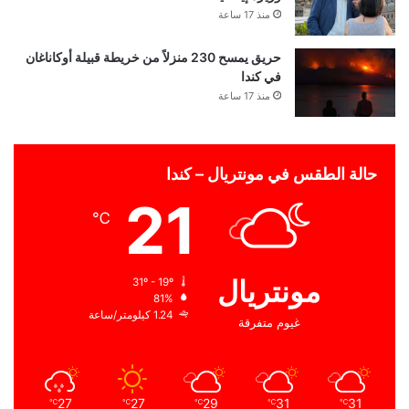
منذ 17 ساعة
حريق يمسح 230 منزلاً من خريطة قبيلة أوكاناغان
في كندا
منذ 17 ساعة
حالة الطقس في مونتريال – كندا
21
℃
مونتريال
31º - 19º
81%
1.24 كيلومتر/ساعة
غيوم متفرقة
27
27
29
31
31
℃
℃
℃
℃
℃