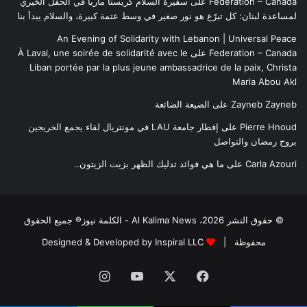
Federation – Canada
على
سفيرة السلام كريستا ماريا في الحفل الخيري
لمساعدة لبنان: كل تبرّع هو نور صغير في وسط عتمة كبيرة، والسلام يبدأ بنا
An Evening of Solidarity with Lebanon | Universal Peace
Federation – Canada
على
À Laval, une soirée de solidarité avec le
Liban portée par la plus jeune ambassadrice de la paix, Christa
Maria Abou Akl
Zayneb Zayneb
على
الضيعة الضائعة
Pierre Hnoud
على
إفطار جامعة LAU في مونتريال لقاء يجمع الخريجين
بروح رمضان والتواصل
Carla Azouri
على
ما هي فوائد تدليك الظهر بزيت الزيتون..
© حقوق النشر 2026، Al Kalima News - الكلمة نيوز® جميع الحقوق
محفوظة |
Designed & Developed by Inspiral LLC
فيسبوك
‫X
‫YouTube
انستقرام