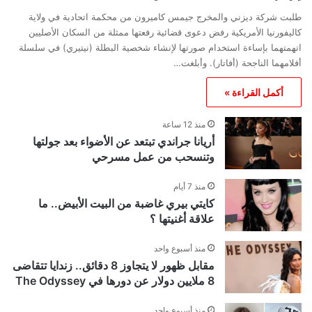
طلبت شركة ديزني والمخرج جيمس كاميرون من محكمة اتحادية في ولاية
كاليفورنيا الأمريكية رفض دعوى قضائية رفعتها ممثلة من السكان الأصليين
اتهمتهما بإساءة استخدام صورتها لإنشاء شخصية البطلة (نيتيري) في سلسلة
أفلامهما الناجحة (أفاتار). وأبلغت…
أكمل القراءة »
منذ 12 ساعة
أريانا جراندي تبتعد عن الأضواء بعد جولتها
وتنسحب من عمل مسرحي
منذ 7 أيام
كايتي بيري غاضبة من البيت الأبيض.. ما
علاقة أغنيتها ؟
منذ أسبوع واحد
مقابل ظهور لا يتجاوز 8 دقائق.. زندايا تتقاضى
8 ملايين دولار عن دورها في The Odyssey
منذ أسبوع واحد