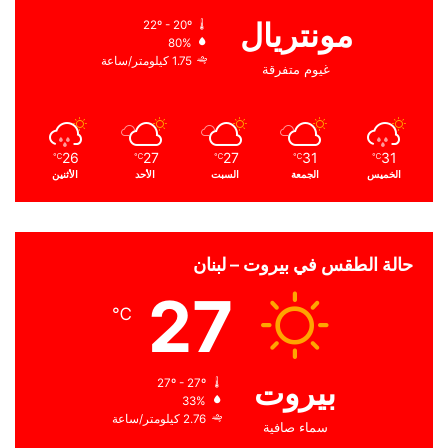
مونتريال
22º - 20º
80%
1.75 كيلومتر/ساعة
غيوم متفرقة
26
27
27
31
31
℃
℃
℃
℃
℃
الخميس
الجمعة
السبت
الأحد
الأثنين
حالة الطقس في بيروت – لبنان
27
℃
بيروت
27º - 27º
33%
2.76 كيلومتر/ساعة
سماء صافية