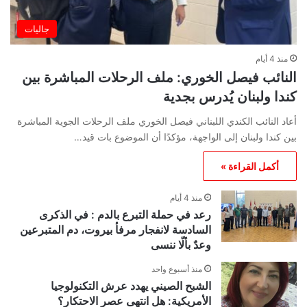
جاليات
منذ 4 أيام
النائب فيصل الخوري: ملف الرحلات المباشرة بين
كندا ولبنان يُدرس بجدية
أعاد النائب الكندي اللبناني فيصل الخوري ملف الرحلات الجوية المباشرة
بين كندا ولبنان إلى الواجهة، مؤكدًا أن الموضوع بات قيد…
أكمل القراءة »
منذ 4 أيام
رعد في حملة التبرع بالدم : في الذكرى
السادسة لانفجار مرفأ بيروت، دم المتبرعين
وعدٌ بألّا ننسى
منذ أسبوع واحد
الشبح الصيني يهدد عرش التكنولوجيا
الأمريكية: هل انتهى عصر الاحتكار؟