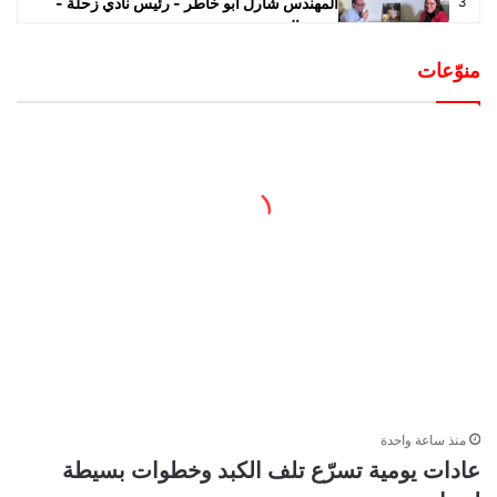
المهندس شارل ابو خاطر - رئيس نادي زحلة -
3
مونتريال
36:27
مايو 10, 2025
منوّعات
مقابلة مع نائب رئيس نادي زحلة - مونتريال
4
27:21
مارس 26, 2025
المخرجة والممثلة رانيا الحلو
5
18:00
مارس 9, 2025
المحامي وليم خربوطلي
6
28:54
فبراير 23, 2025
المخطط المالي "Planificateur Financier" و
7
"Gestionnaire de Portefeuille" بسام
منذ ساعة واحدة
طوشان
عادات يومية تسرّع تلف الكبد وخطوات بسيطة
19:22
فبراير 17, 2025