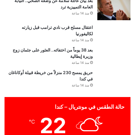
بعد بيان عائلة سلامة عن وضعه الصحي.. النيابة
العامة التمييزية ترد
منذ 14 ساعة
اعتقال مسلح قرب نادي ترامب قبل زيارته
لكاليفورنيا
منذ 14 ساعة
بعد 38 يوماً من اختفائه.. العثور على جثمان زوج
وزيرة إيطالية
منذ 14 ساعة
حريق يمسح 230 منزلاً من خريطة قبيلة أوكاناغان
في كندا
منذ 14 ساعة
حالة الطقس في مونتريال – كندا
22
℃