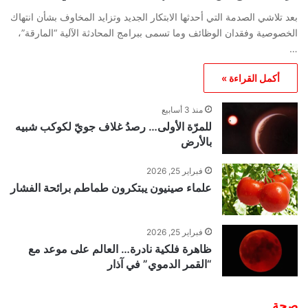
بعد تلاشي الصدمة التي أحدثها الابتكار الجديد وتزايد المخاوف بشأن انتهاك
الخصوصية وفقدان الوظائف وما تسمى ببرامج المحادثة الآلية “المارقة”،
…
أكمل القراءة »
منذ 3 أسابيع
للمرّة الأولى… رصدُ غلاف جويّ لكوكب شبيه
بالأرض
فبراير 25, 2026
علماء صينيون يبتكرون طماطم برائحة الفشار
فبراير 25, 2026
ظاهرة فلكية نادرة… العالم على موعد مع
“القمر الدموي” في آذار
صحة