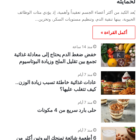
لحمايته
مقابلة خاصة مع روبير خاطر
8
يُعد الكبد من أكثر أعضاء الجسم تعقيداً وأهمية، إذ يؤدي مئات الوظائف
25:20
فبراير 9, 2025
الحيوية، بينها تنقية الدم، وتنظيم مستويات السكر، وتخزين…
أكمل القراءة »
مقابلة خاصة مع د. كميل نصار رئيس مجلس ادارة
9
Nascom group
منذ 14 ساعة
خفض ضغط الدم يحتاج إلى معادلة غذائية
23:21
فبراير 4, 2025
تجمع بين تقليل الملح وزيادة البوتاسيوم
مقابلة خاصة مع مستشار الهجرة وائل السلمان
10
منذ 7 أيام
28:53
يناير 19, 2025
عادات غذائية خاطئة تسبب زيادة الوزن..
كيف تتغلب عليها؟
جان كرم Courtier Immobilier مقابلة خاصة
11
منذ 7 أيام
مع الشاعر الزجلي والـ
حلى بارد سريع من 4 مكونات
19:19
يناير 10, 2025
لقاء خاص وحصري مع سيادة المطران مار بولس
12
منذ 7 أيام
انطوان ناصيف راعي ابرشية كندا للسريان
6 أطعمة شائعة تمنحك البروتين أكثر من
الكاثوليك