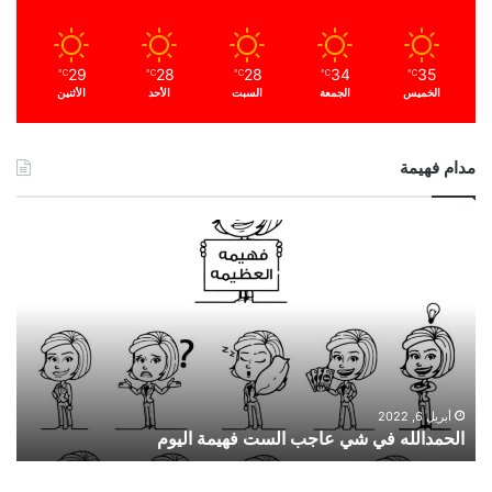
29
28
28
34
35
℃
℃
℃
℃
℃
الخميس
الجمعة
السبت
الأحد
الأثنين
مدام فهيمة
الحمدالله
في
شي
عاجب
الست
فهيمة
اليوم
أبريل 6, 2022
الحمدالله في شي عاجب الست فهيمة اليوم