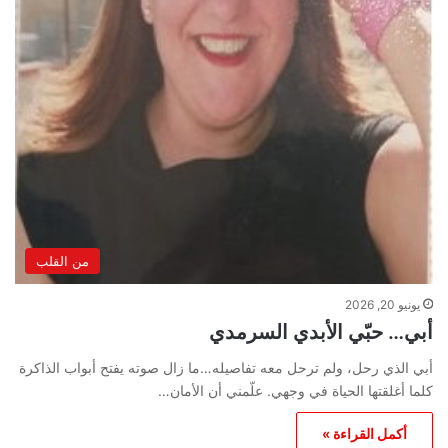
من القلب
يونيو 20, 2026
أبي… حبّي الأبدي السرمدي
أبي الذي رحل، ولم ترحل معه تفاصيله…ما زال صوته يفتح أبواب الذاكرة
كلما أغلقتها الحياة في وجهي. علّمني أن الأمان…
أكمل القراءة »