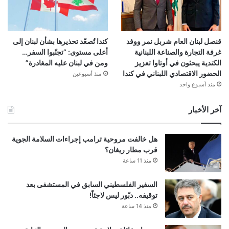
قنصل لبنان العام شربل نمر ووفد
كندا تُصعّد تحذيرها بشأن لبنان إلى
غرفة التجارة والصناعة اللبنانية
أعلى مستوى: “تجنّبوا السفر…
الكندية يبحثون في أوتاوا تعزيز
ومن في لبنان عليه المغادرة”
الحضور الاقتصادي اللبناني في كندا
منذ أسبوعين
منذ أسبوع واحد
آخر الأخبار
هل خالفت مروحية ترامب إجراءات السلامة الجوية
قرب مطار ريغان؟
منذ 11 ساعة
السفير الفلسطيني السابق في المستشفى بعد
توقيفه.. دبّور ليس لاجئاً!
منذ 14 ساعة