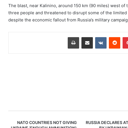
The blast, near Kalinino, around 150 km (90 miles) west of th
three people and threatened to disrupt some of the limited 
despite the economic fallout from Russia’s military campai
بينتيريست
‏Reddit
‏VKontakte
مشاركة عبر البريد
طباعة
NATO COUNTRIES NOT GIVING
RUSSIA DECLARES A
UKRAINE ‘ENOUGH AMMUNITION’:
BY UKRAINIAN