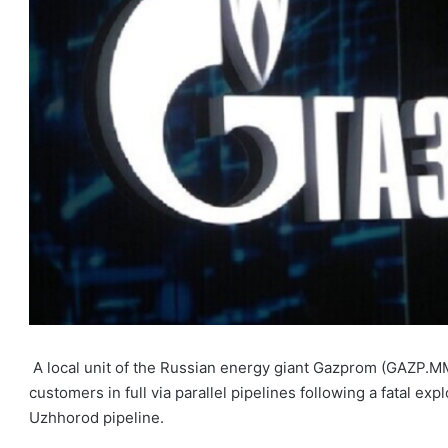
A local unit of the Russian energy giant Gazprom (GAZP.MM
customers in full via parallel pipelines following a fatal ex
Uzhhorod pipeline.