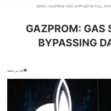
NEWS
/
GAZPROM: GAS SUPPLIED IN FULL, BY
GAZPROM: GAS S
BYPASSING D
أقل من دقيقة