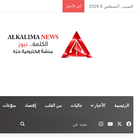
السبت, أغسطس 8 2026
آخر الأخبار
الرئيسية
الأخبار
جاليات
من القلب
إقتصاد
منوّعات
‫X
فيسبوك
‫YouTube
انستقرام
بحث
عن