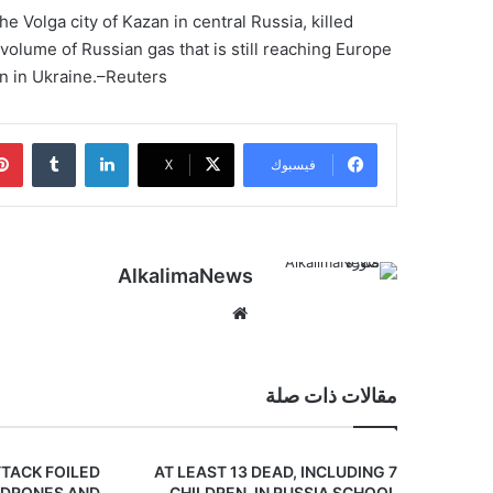
e Volga city of Kazan in central Russia, killed
volume of Russian gas that is still reaching Europe
gn in Ukraine.–Reuters
لينكدإن
‏Tumblr
فيسبوك
‫X
AlkalimaNews
موق
ع
الوي
ب
مقالات ذات صلة
TTACK FOILED
AT LEAST 13 DEAD, INCLUDING 7
 DRONES AND
CHILDREN, IN RUSSIA SCHOOL