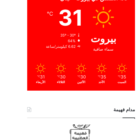
31
℃
بيروت
35º - 30º
64%
6.62 كيلومتر/ساعة
سماء صافية
31
30
30
35
35
℃
℃
℃
℃
℃
السبت
الأحد
الأثنين
الثلاثاء
الأربعاء
مدام فهيمة
ا
ل