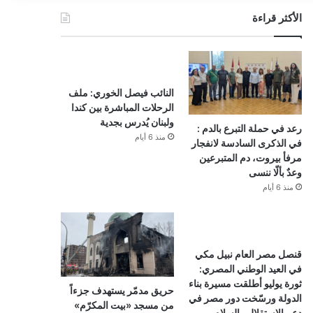
الأكثر قراءة
النائب فيصل الخوري: ملف
الرحلات المباشرة بين كندا
ولبنان يُدرس بجدية
رعد في حملة التبرع بالدم :
منذ 6 أيام
في الذكرى السادسة لانفجار
مرفأ بيروت، دم المتبرعين
وعدٌ بألّا ننسى
منذ 6 أيام
قنصل مصر العام نبيل مكي
في العيد الوطني المصري:
ثورة يوليو أطلقت مسيرة بناء
حريق مدمّر يستهدف جزءاً
الدولة ورسّخت دور مصر في
من مسجد «بيت المكرّم»
دعم الاستقلال والسلام