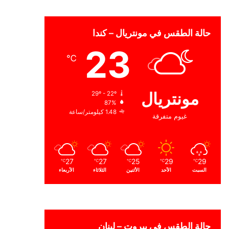
حالة الطقس في مونتريال – كندا
23
℃
مونتريال
29º - 22º
87%
1.48 كيلومتر/ساعة
غيوم متفرقة
27
27
25
29
29
℃
℃
℃
℃
℃
السبت
الأحد
الأثنين
الثلاثاء
الأربعاء
حالة الطقس في بيروت – لبنان