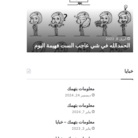
ح
م
د
ا
ل
ل
أبريل 6, 2022
ه
الحمدالله في شي عاجب الست فهيمة اليوم
ف
ي
ش
ي
خبايا
ع
ا
ج
معلومات بتهمك
ب
ديسمبر 24, 2024
ا
ل
معلومات بتهمك
س
يناير 7, 2024
ت
معلومات بتهمك – خبايا
ف
يناير 3, 2023
ه
ي