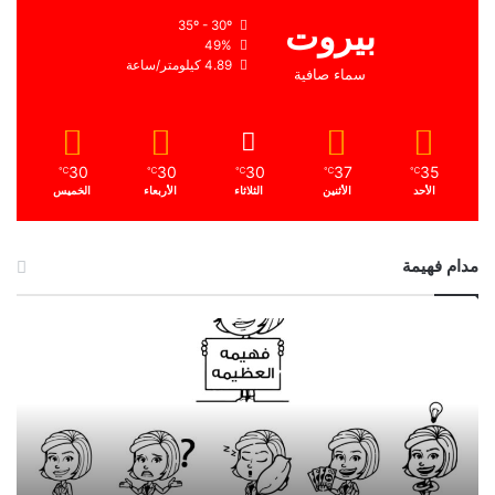
بيروت
35º - 30º
49%
4.89 كيلومتر/ساعة
سماء صافية
30
30
30
37
35
℃
℃
℃
℃
℃
الأحد
الأثنين
الثلاثاء
الأربعاء
الخميس
مدام فهيمة
ا
ل
ح
م
د
ا
ل
ل