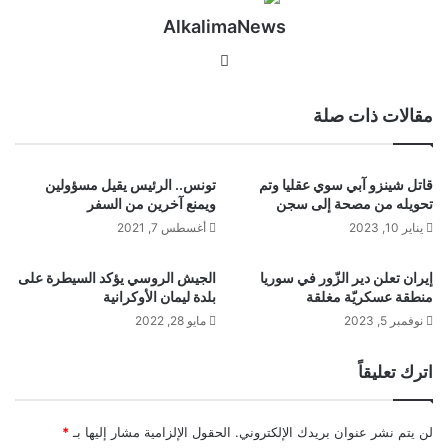
AlkalimaNews
موق
ع
الوي
مقالات ذات صلة
ب
قاتل شينزو آبي سوي عقليا وتم
تونس.. الرئيس يقيل مسؤولين
تحويله من مصحة إلى سجن
ويمنع آخرين من السفر
يناير 10, 2023
أغسطس 7, 2021
إيران تعلن دير الزّور في سوريا
الجيش الروسي يؤكد السيطرة على
منطقة عسكريّة مغلقة
بلدة ليمان الأوكرانية
نوفمبر 5, 2023
مايو 28, 2022
اترك تعليقاً
لن يتم نشر عنوان بريدك الإلكتروني.
الحقول الإلزامية مشار إليها بـ
*