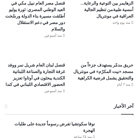
الزهايمر بين التوعية والرعاية…
قنصل مصر العام نبيل مكي في
أمسية طبيةمن تنظيم الجالية
العيد الوطني المصري: ثورة يوليو
العراقية في مونتريال
أطلقت مسيرة بناء الدولة ورسّخت
دور مصر في دعم الاستقلال
منذ يوم واحد
والسلام
منذ أسبوعين
حريق مدمّر يستهدف جزءاً من
قنصل لبنان العام شربل نمر ووفد
مسجد «بيت المكرّم» في مونتريال
غرفة التجارة والصناعة اللبنانية
والتحقيق يشمل فرضية الكراهية
الكندية يبحثون في أوتاوا تعزيز
الحضور الاقتصادي اللبناني في كندا
منذ 7 أيام
منذ أسبوعين
آخر الأخبار
نوفا سكوتشيا تفرض رسوماً جديدة على طلبات
الهجرة
منذ 13 ساعة