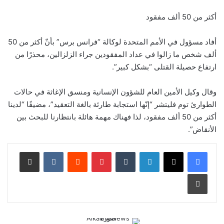
أكثر من 50 ألف مفقود
أفاد مسؤول في الأمم المتحدة لوكالة “فرانس برس” بأنّ أكثر من 50
ألف شخص ما زالوا في عداد المفقودين جراء الزلزالين، محذرًا من
ارتفاع حصيلة القتلى “بشكل كبير”.
وقال وكيل الأمين العام للشؤون الإنسانية ومنسق الإغاثة في حالات
الطوارئ توم فليتشر “إنّها استجابة طارئة بالغة التعقيد”، مضيفًا “لدينا
أكثر من 50 ألف مفقود، لذا فهناك مهمة هائلة بانتظارنا للبحث بين
الأنقاض”.
لينكدإن
‏Tumblr
بينتيريست
‏Reddit
‏VKontakte
مشاركة عبر البريد
طباعة