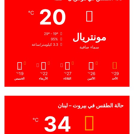
20
℃
مونتريال
29º - 19º
95%
3.3 كيلومتر/ساعة
سماء صافية
19
22
27
26
29
℃
℃
℃
℃
℃
الأحد
الأثنين
الثلاثاء
الأربعاء
الخميس
حالة الطقس في بيروت – لبنان
34
℃