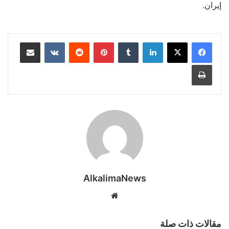
إيران.
لينكدإن
‏Tumblr
بينتيريست
‏Reddit
‏VKontakte
مشاركة عبر البريد
طباعة
AlkalimaNews
موق
ع
الوي
مقالات ذات صلة