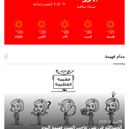
5.32 كيلومتر/ساعة
سماء صافية
30
29
28
36
35
℃
℃
℃
℃
℃
الجمعة
السبت
الأحد
الأثنين
الثلاثاء
مدام فهيمة
ا
ل
ح
م
د
ا
ل
ل
ه
أبريل 6, 2022
الحمدالله في شي عاجب الست فهيمة اليوم
ف