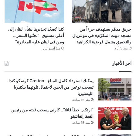
حريق مدمّر يستهدف جزءاً من
كندا تُصعّد تحذيرها بشأن لبنان إلى
مسجد «بيت المكرّم» في مونتريال
أعلى مستوى: “تجنّبوا السفر…
والتحقيق يشمل فرضية الكراهية
ومن في لبنان عليه المغادرة”
منذ 5 أيام
منذ أسبوعين
آخر الأخبار
يمكنك استرداد كامل المبلغ.. Costco كوسكو كندا
تسحب نوعين من الجبن لاحتمال تلوثهما ببكتيريا
الليستيريا
منذ 15 ساعة
“ارتكب خطأ قاتلا”.. كارني يسحب ثقته من رئيس
الفيفا إنفانتينو
منذ 15 ساعة