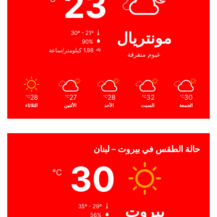
23
مونتريال
30º - 21º
90%
1.98 كيلومتر/ساعة
غيوم متفرقة
28
27
28
32
30
℃
℃
℃
℃
℃
الجمعة
السبت
الأحد
الأثنين
الثلاثاء
حالة الطقس في بيروت – لبنان
30
℃
بيروت
35º - 29º
56%