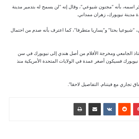
سمه، بأنه “مجنون شيوعي”، وقال إنه “لن يسمح له بتدمير مدينة
مدينة نيويورك، زهران ممداني.
 “شيوعيا بحتا” و”يساريا متطرفا”، كما اعترف بأنه صدم من احتمال
ستاذ الجامعي ومخرجة الأفلام من أصل هندي إلى نيويورك في سن
انتخب لمنصب عمدة نيويورك فسيكون أصغر عمدة في الولايات المتحدة الأمريكية منذ
 تجاري مع فيتنام. التفاصيل لاحقا”.
بينتيريست
‏Reddit
‏VKontakte
مشاركة عبر البريد
طباعة