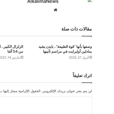
AlkalimaNews
موق
ع
الوي
ب
مقالات ذات صلة
وصفها بأنها “قوة الطبيعة”.. بايدن يشيد
الزلزال الكبير.. 
بمادلين أولبرايت في مراسم تأبينها
من 54 ألفا
أبريل 27, 2022
مارس 14, 2023
اترك تعليقاً
لن يتم نشر عنوان بريدك الإلكتروني.
الحقول الإلزامية مشار إليها بـ
ا
ل