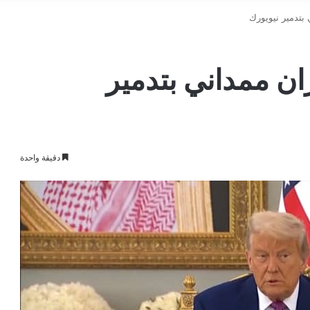
بتدمير نيويورك
ن ممداني بتدمير
دقيقة واحدة