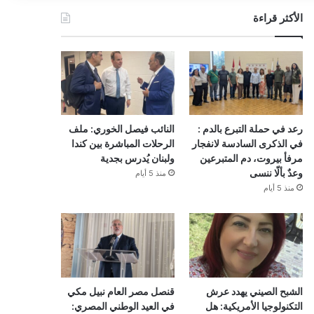
الأكثر قراءة
رعد في حملة التبرع بالدم :
النائب فيصل الخوري: ملف
في الذكرى السادسة لانفجار
الرحلات المباشرة بين كندا
مرفأ بيروت، دم المتبرعين
ولبنان يُدرس بجدية
وعدٌ بألّا ننسى
منذ 5 أيام
منذ 5 أيام
الشبح الصيني يهدد عرش
قنصل مصر العام نبيل مكي
التكنولوجيا الأمريكية: هل
في العيد الوطني المصري: