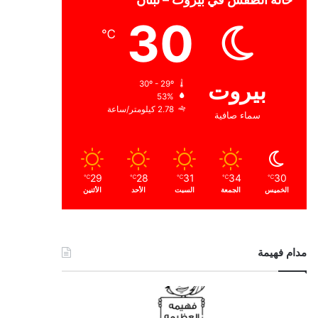
30
℃
بيروت
30º - 29º
53%
2.78 كيلومتر/ساعة
سماء صافية
29
28
31
34
30
℃
℃
℃
℃
℃
الخميس
الجمعة
السبت
الأحد
الأثنين
مدام فهيمة
ا
ل