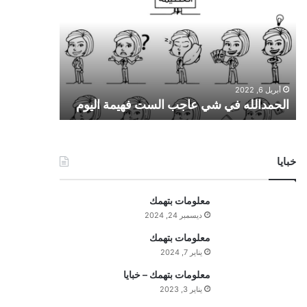
ح
م
د
ا
ل
ل
أبريل 6, 2022
ه
الحمدالله في شي عاجب الست فهيمة اليوم
ف
ي
ش
ي
خبايا
ع
ا
ج
معلومات بتهمك
ب
ديسمبر 24, 2024
ا
ل
معلومات بتهمك
س
يناير 7, 2024
ت
معلومات بتهمك – خبايا
ف
يناير 3, 2023
ه
ي