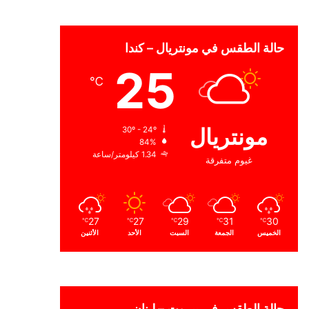
حالة الطقس في مونتريال – كندا
25
℃
مونتريال
30º - 24º
84%
1.34 كيلومتر/ساعة
غيوم متفرقة
27
27
29
31
30
℃
℃
℃
℃
℃
الخميس
الجمعة
السبت
الأحد
الأثنين
حالة الطقس في بيروت – لبنان