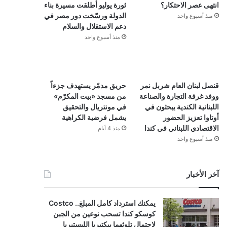
انتهى عصر الاحتكار؟
ثورة يوليو أطلقت مسيرة بناء
الدولة ورسّخت دور مصر في
منذ أسبوع واحد
دعم الاستقلال والسلام
منذ أسبوع واحد
قنصل لبنان العام شربل نمر
حريق مدمّر يستهدف جزءاً
ووفد غرفة التجارة والصناعة
من مسجد «بيت المكرّم»
اللبنانية الكندية يبحثون في
في مونتريال والتحقيق
أوتاوا تعزيز الحضور
يشمل فرضية الكراهية
الاقتصادي اللبناني في كندا
منذ 4 أيام
منذ أسبوع واحد
آخر الأخبار
يمكنك استرداد كامل المبلغ.. Costco
كوسكو كندا تسحب نوعين من الجبن
لاحتمال تلوثهما ببكتيريا الليستيريا