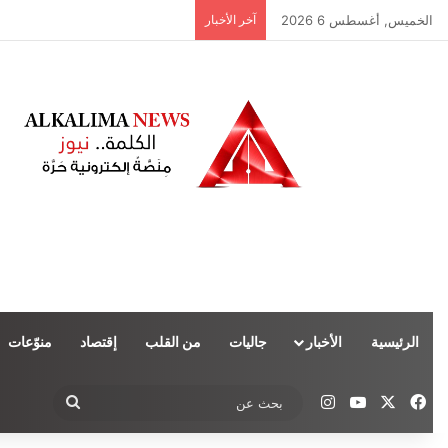
الخميس, أغسطس 6 2026
آخر الأخبار
الرئيسية
الأخبار
جاليات
من القلب
إقتصاد
منوّعات
‫X
فيسبوك
‫YouTube
انستقرام
بحث
عن