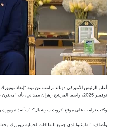
أعلن الرئيس الأميركي دونالد ترامب عن نيته “إنقاذ نيويورك
نوفمبر 2025، واصفا المرشح زهران ممداني، بأنه “مجنون شيوعي”.
وكتب ترامب على موقع “تروث سوشيال”: “سأنقذ نيويورك وأجع
وأضاف: “اطمئنوا لدي جميع البطاقات لحماية نيويورك وجعله