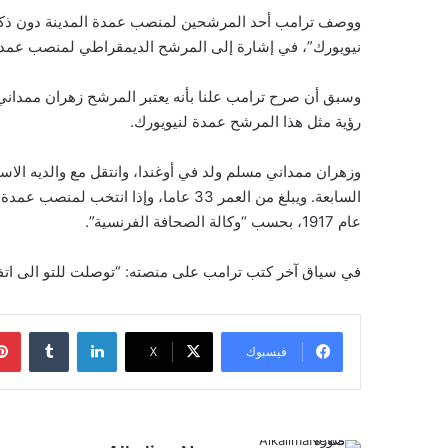
ووصف ترامب أحد المرشحين لمنصب عمدة المدينة دون ذكر ا
نيويورك”، في إشارة إلى المرشح الديمقراطي لمنصب عمدة 
وسبق أن صرح ترامب علنا بأنه يعتبر المرشح زهران ممداني،
رؤية مثل هذا المرشح عمدة لنيويورك.
وزهران ممداني مسلم ولد في أوغندا، وانتقل مع والديه الا
السابعة. ويبلغ من العمر 33 عاما، وإذا 
عام 1917، بحسب “وكالة الصحافة الفرنسية”.
في سياق آخر كتب ترامب على منصته: “توصلت للتو الى اتفاق
لينكدإن
‏Tumblr
فيسبوك
‫X