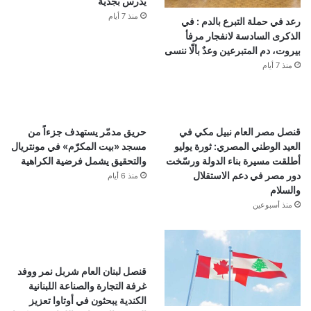
يُدرس بجدية
منذ 7 أيام
رعد في حملة التبرع بالدم : في
الذكرى السادسة لانفجار مرفأ
بيروت، دم المتبرعين وعدٌ بألّا ننسى
منذ 7 أيام
قنصل مصر العام نبيل مكي في
حريق مدمّر يستهدف جزءاً من
العيد الوطني المصري: ثورة يوليو
مسجد «بيت المكرّم» في مونتريال
أطلقت مسيرة بناء الدولة ورسّخت
والتحقيق يشمل فرضية الكراهية
دور مصر في دعم الاستقلال
منذ 6 أيام
والسلام
منذ أسبوعين
قنصل لبنان العام شربل نمر ووفد
غرفة التجارة والصناعة اللبنانية
الكندية يبحثون في أوتاوا تعزيز