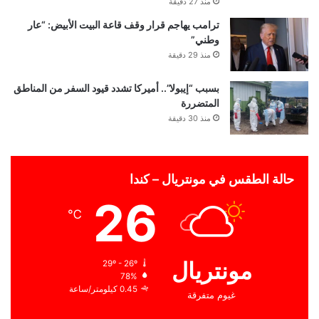
منذ 27 دقيقة
ترامب يهاجم قرار وقف قاعة البيت الأبيض: “عار
وطني”
منذ 29 دقيقة
بسبب “إيبولا”.. أميركا تشدد قيود السفر من المناطق
المتضررة
منذ 30 دقيقة
حالة الطقس في مونتريال – كندا
26
℃
مونتريال
29º - 26º
78%
0.45 كيلومتر/ساعة
غيوم متفرقة