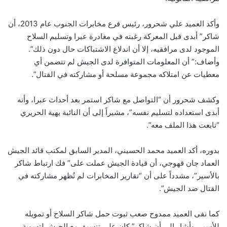
وأكد العميد علي شحرور، رئيس فرع مخابرات الجنوب عام 2013، أن
شاكر” أبدى قبل المعركة رغبته في مغادرة عبرا وتسليم السلاح
الموجود لدى مرافقيه، إلا أن اندلاع الاشتباكات حال دون ذلك”.
وأضاف:” أن المعلومات المتوافرة لدى الجيش لم تتضمن أي
معطيات عن امتلاكه مجموعة مسلحة أو مشاركته في القتال”.
وكشف شحرور أن “التواصل مع شاكر استمر بعد أحداث عبرا، وأنه
أبدى استعداده لتسليم نفسه”، مشيراً إلى أن النائبة بهية الحريري
“تابعت هذا الملف معه”.
بدوره، أكد العميد محمد الحسيني، المدير السابق لمكتب قائد الجيش
العماد جان قهوجي، أن قيادة الجيش عملت على” فك ارتباط شاكر
بالأسير”، مشدداً على أن “تقارير المخابرات لم تُظهر مشاركته في
القتال ضد الجيش”.
كما نفى العميد ممدوح صعب ثبوت حمل شاكر السلاح أو تمويله
للأسير، وأشار إلى أن شاكر” كان على تنسيق مع الجيش لتسوية