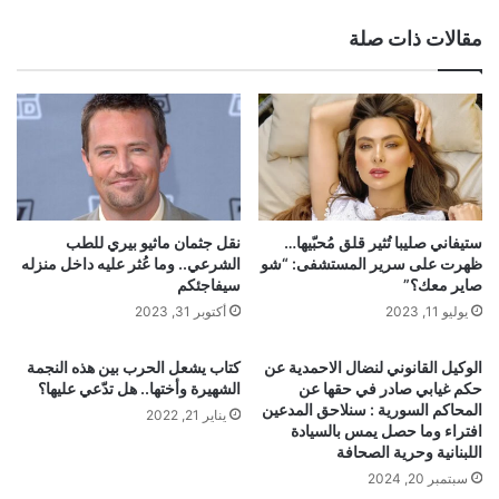
ع
الوي
مقالات ذات صلة
ب
ستيفاني صليبا تُثير قلق مُحبّيها…
نقل جثمان ماثيو بيري للطب
ظهرت على سرير المستشفى: “شو
الشرعي.. وما عُثر عليه داخل منزله
صاير معك؟”
سيفاجئكم
يوليو 11, 2023
أكتوبر 31, 2023
الوكيل القانوني لنضال الاحمدية عن
كتاب يشعل الحرب بين هذه النجمة
حكم غيابي صادر في حقها عن
الشهيرة وأختها.. هل تدّعي عليها؟
المحاكم السورية : سنلاحق المدعين
يناير 21, 2022
افتراء وما حصل يمس بالسيادة
اللبنانية وحرية الصحافة
سبتمبر 20, 2024