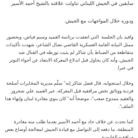
سابقين في الجيش اللبناني تناولت علاقته بالشيخ أحمد الأسير
ودوره خلال المواجهات مع الجيش.
وافيد بان الجلسة التي انعقدت برئاسة العميد وسيم فياض، وبحضور
ممثل النيابة العامة العسكرية القاضي نضال الشاعر، شهدت تأكيدات
متقاطعة من الضباط بأن شاكر لم يثبت تورطه في القتال ضد
الجيش، وأنه كان يحاول قبل اندلاع المعركة الابتعاد عن أجواء التوتر
في عبرا.
وخلال استجوابه، قال فضل شاكر إنه” سلّم مديرية المخابرات أسلحة
فردية ووثائق تخص مرافقيه قبل المعركة، عبر العميد علي شحرور
والعقيد ممدوح صعب”، موضحاً أنه” كان ينوي مغادرة لبنان وإنهاء هذا
الملف”.
كما تحدث عن خلاف حاد مع أحمد الأسير بعدما طلب منه مغادرة
المنطقة، ما دفعه إلى التواصل مع قيادة الجيش لمعالجة أوضاع بعض
مرافقيه القانونية.