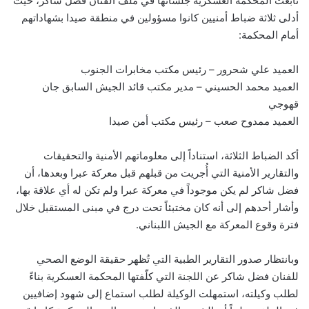
تابعت المحكمة العسكرية جلساتها في ملف الفنان فضل شاكر، حيث
أدلى ثلاثة ضباط أمنيين كانوا مسؤولين في منطقة صيدا بشهاداتهم
أمام المحكمة:
العميد علي شحرور – رئيس مكتب مخابرات الجنوب
العميد محمد الحسيني – مدير مكتب قائد الجيش السابق جان
قهوجي
العميد ممدوح صعب – رئيس مكتب أمن صيدا
أكد الضباط الثلاثة، استناداً إلى معلوماتهم الأمنية والتحقيقات
والتقارير الأمنية التي أُجريت من قبلهم قبل معركة عبرا وبعدها، أن
فضل شاكر لم يكن موجوداً في معركة عبرا ولم تكن له أي علاقة بها،
وأشار أحدهم إلى أنه كان مختبئاً تحت درج في مبنى المستقبل خلال
فترة وقوع المعركة مع الجيش اللبناني.
وبانتظار صدور التقارير الطبية التي تُظهر حقيقة الوضع الصحي
للفنان فضل شاكر عن اللجنة التي كلّفتها المحكمة العسكرية بناءً
لطلب وكيلته، استمهلت الوكيلة لطلب استماع إلى شهود إضافيين