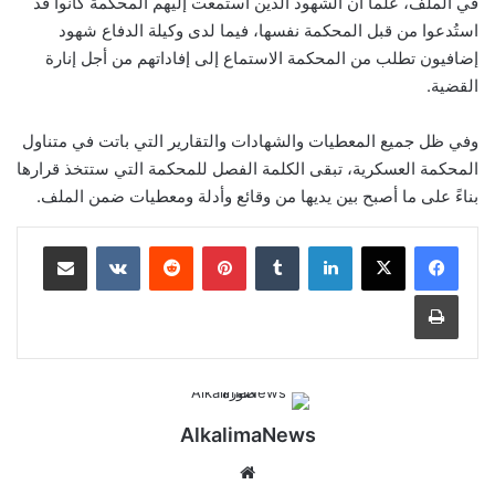
في الملف، علماً أن الشهود الذين استمعت إليهم المحكمة كانوا قد
استُدعوا من قبل المحكمة نفسها، فيما لدى وكيلة الدفاع شهود
إضافيون تطلب من المحكمة الاستماع إلى إفاداتهم من أجل إنارة
القضية.
وفي ظل جميع المعطيات والشهادات والتقارير التي باتت في متناول
المحكمة العسكرية، تبقى الكلمة الفصل للمحكمة التي ستتخذ قرارها
بناءً على ما أصبح بين يديها من وقائع وأدلة ومعطيات ضمن الملف.
لينكدإن
‏Tumblr
بينتيريست
‏Reddit
‏VKontakte
مشاركة عبر البريد
طباعة
AlkalimaNews
موق