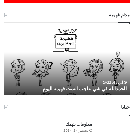
مدام فهيمة
ا
ل
ح
م
د
ا
ل
ل
ه
أبريل 6, 2022
الحمدالله في شي عاجب الست فهيمة اليوم
ف
ي
ش
خبايا
ي
ع
ا
معلومات بتهمك
ج
ديسمبر 24, 2024
ب