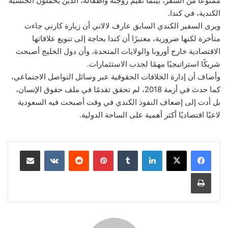
ممنوعًا من السفر، بينما تقيم زوجته وأطفاله، الذين يحملون الجنسية
الكندية، في كندا.
ويرى السفير الكندي السابق عارف لالاني أن زيارة كارني جاءت
متأخرة لكنها ضرورية، معتبرًا أن كندا بحاجة إلى تنويع علاقاتها
الاقتصادية خارج أوروبا والولايات المتحدة، وأن دول الخليج أصبحت
شريكًا استراتيجيًا مهمًا لجذب الاستثمارات.
وأضاف أن إدارة الخلافات الحقوقية عبر وسائل التواصل الاجتماعي،
كما حدث في أزمة 2018، لم تحقق تقدمًا في ملف حقوق الإنسان،
بل أدت إلى إضعاف النفوذ الكندي في وقت أصبحت فيه السعودية
لاعبًا اقتصاديًا أكثر أهمية على الساحة الدولية.
لينكدإن
‏Tumblr
بينتيريست
‏Reddit
‏VKontakte
مشاركة عبر البريد
طباعة