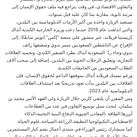
والتعاون الاقتصادي، في وقت يتراجع فيه ملف حقوق الإنسان إلى
مرتبة ثانوية، مقارنة بما كان عليه قبل سنوات.
تستعيد الزيارة واحدة من أكبر الأزمات الدبلوماسية بين البلدين،
والتي اندلعت عام 2018 عندما دعت وزيرة الخارجية الكندية آنذاك
كريستيا فريلاند، عبر منشور على منصة “إكس” (تويتر سابقًا)، إلى
الإفراج عن الناشطين السعوديين سمر بدوي وشقيقها رائف
بدوي،وجاء ردّ السعودية آنذاك بطرد السفير الكندي، وتجميد العلاقات
التجارية، وتعليق الرحلات الجوية بين البلدين، إضافة إلى سحب آلاف
الطلاب السعوديين من الجامعات الكندية.
ورغم تمسك فريلاند آنذاك بموقفها الداعم لحقوق الإنسان، فإن
العلاقات بين البلدين بدأت تعود تدريجيًا بعد استئناف العلاقات
الدبلوماسية عام 2023.
ومن المقرر أن يلتقي كارني خلال الزيارة ولي العهد الأمير محمد بن
سلمان، لبحث سبل توسيع التعاون في عدد من القطاعات،
أبرزها:الطاقة ،المعادن الحيوية،الدفاع،البنية التحتية،الذكاء
الاصطناعي،التكنولوجيا النظيفة،الزراعة،السياحة،علوم الحياة.
كما سيشارك رئيس الوزراء في منتدى أعمال يضم كبار المستثمرين
ورجال الأعمال السعوديين، في إطار مساعي الحكومة الكندية إلى