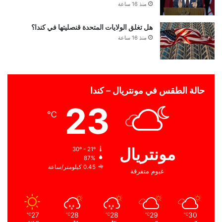
منذ 16 ساعة
هل تغلق الولايات المتحدة قنصليتها في كندا؟
منذ 16 ساعة
حالة الطقس في مونتريال – كندا
23
℃
مونتريال
30º - 21º
87%
0.45 كيلومتر/ساعة
غيوم متفرقة
27
28
28
29
30
℃
℃
℃
℃
℃