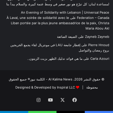
لمساعدة لبنان: كل تبرّع هو نور صغير في وسط عتمة كبيرة، والسلام يبدأ بنا
An Evening of Solidarity with Lebanon | Universal Peace
Federation – Canada
على
À Laval, une soirée de solidarité avec le
Liban portée par la plus jeune ambassadrice de la paix, Christa
Maria Abou Akl
Zayneb Zayneb
على
الضيعة الضائعة
Pierre Hnoud
على
إفطار جامعة LAU في مونتريال لقاء يجمع الخريجين
بروح رمضان والتواصل
Carla Azouri
على
ما هي فوائد تدليك الظهر بزيت الزيتون..
© حقوق النشر 2026، Al Kalima News - الكلمة نيوز® جميع الحقوق
محفوظة |
Designed & Developed by Inspiral LLC
فيسبوك
‫X
‫YouTube
انستقرام