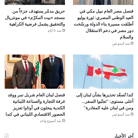
قنصل مصر العام نبيل مكي في
حريق مدمّر يستهدف جزءاً من
العيد الوطني المصري: ثورة يوليو
مسجد «بيت المكرّم» في مونتريال
أطلقت مسيرة بناء الدولة ورسّخت
والتحقيق يشمل فرضية الكراهية
دور مصر في دعم الاستقلال
منذ 5 أيام
والسلام
منذ أسبوعين
كندا تُصعّد تحذيرها بشأن لبنان إلى
قنصل لبنان العام شربل نمر ووفد
أعلى مستوى: “تجنّبوا السفر…
غرفة التجارة والصناعة اللبنانية
ومن في لبنان عليه المغادرة”
الكندية يبحثون في أوتاوا تعزيز
الحضور الاقتصادي اللبناني في كندا
منذ أسبوعين
منذ أسبوع واحد
آخر الأخبار