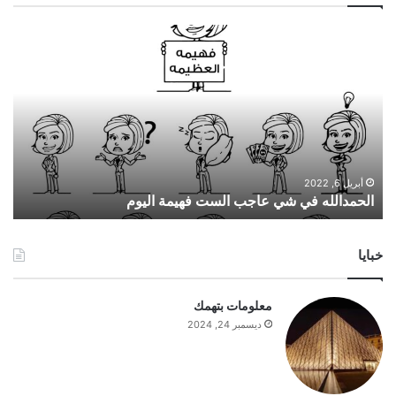
ا
ل
ح
م
د
ا
ل
ل
ه
أبريل 6, 2022
الحمدالله في شي عاجب الست فهيمة اليوم
ف
ي
ش
خبايا
ي
ع
ا
معلومات بتهمك
ج
ديسمبر 24, 2024
ب
ا
ل
س