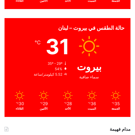
الجمعة
السبت
الأحد
الأثنين
الثلاثاء
حالة الطقس في بيروت – لبنان
31
℃
بيروت
35º - 29º
54%
5.52 كيلومتر/ساعة
سماء صافية
30
29
28
36
35
℃
℃
℃
℃
℃
الجمعة
السبت
الأحد
الأثنين
الثلاثاء
مدام فهيمة