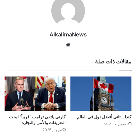
AlkalimaNews
موق
ع
الوي
مقالات ذات صلة
ب
كندا …ثاني أفضل دول في العالم
كارني يلتقي ترامب “قريباً” لبحث
التعريفات والأمن والتجارة
نوفمبر 7, 2021
مايو 1, 2025