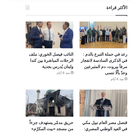
الأكثر قراءة
رعد في حملة التبرع بالدم :
النائب فيصل الخوري: ملف
في الذكرى السادسة لانفجار
الرحلات المباشرة بين كندا
مرفأ بيروت، دم المتبرعين
ولبنان يُدرس بجدية
وعدٌ بألّا ننسى
منذ 6 أيام
منذ 6 أيام
قنصل مصر العام نبيل مكي
حريق مدمّر يستهدف جزءاً
في العيد الوطني المصري:
من مسجد «بيت المكرّم»