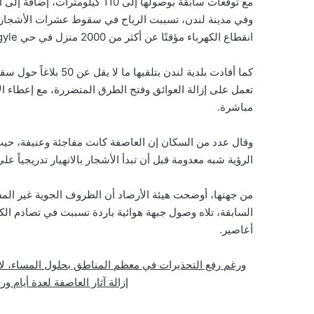
مع توقعات سابقة بوصولها إلى 110 كيلومترات، إضافة إلى احتمال تساقط حبات برد بحجم كبير وأمطار غزيرة.
انقطاع الكهرباء مؤقتًا عن أكثر من 2000 منزل في حي Argyle.
كما أفادت بلدية لندن 
تعمل على إزالة العوائق وفتح الطرق المتضررة، مع إعطاء ال
مباشرة.
وقال عدد من السكان إن العاصفة كانت مفاجئة وعنيفة، حي
الرؤية شبه معدومة قبل أن تبدأ الأشجار بالانهيار تدريجياً عل
من جهتها، أوضحت هيئة الأرصاد أن الظروف الجوية غير المس
السابقة، تلاه وصول جبهة هوائية باردة تسببت في تصادم ال
أعاصير.
ورغم رفع التحذيرات في معظم المناطق بحلول المساء، لا
إزالة آثار العاصفة لعدة أيام 