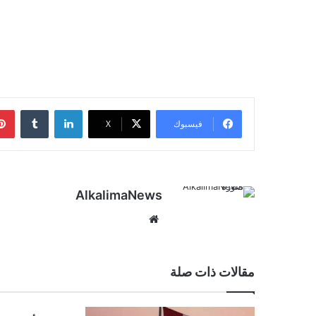
لينكدإن
‏Tumblr
فيسبوك
‫X
AlkalimaNews
موق
ع
الوي
ب
مقالات ذات صلة