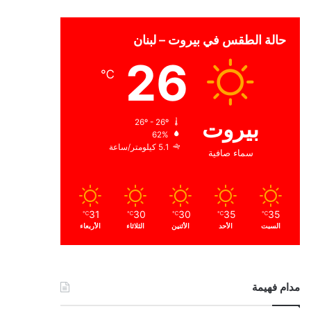
حالة الطقس في بيروت – لبنان
26
℃
بيروت
26º - 26º
62%
5.1 كيلومتر/ساعة
سماء صافية
31
30
30
35
35
℃
℃
℃
℃
℃
السبت
الأحد
الأثنين
الثلاثاء
الأربعاء
مدام فهيمة