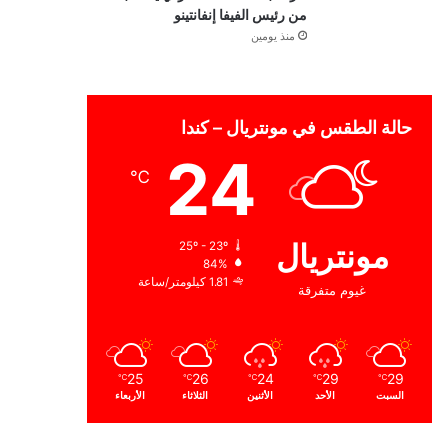
من رئيس الفيفا إنفانتينو
منذ يومين
حالة الطقس في مونتريال – كندا
24
℃
مونتريال
25º - 23º
84%
1.81 كيلومتر/ساعة
غيوم متفرقة
25
26
24
29
29
℃
℃
℃
℃
℃
السبت
الأحد
الأثنين
الثلاثاء
الأربعاء