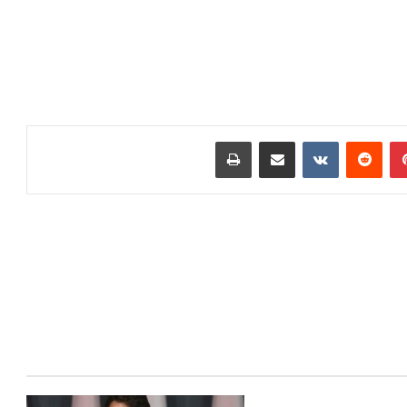
بينتيريست
‏Reddit
‏VKontakte
مشاركة عبر البريد
طباعة