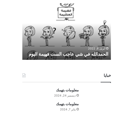
ا
ل
ح
م
د
ا
ل
ل
أبريل 6, 2022
ه
الحمدالله في شي عاجب الست فهيمة اليوم
ف
ي
ش
ي
خبايا
ع
ا
ج
معلومات بتهمك
ب
ديسمبر 24, 2024
ا
ل
معلومات بتهمك
س
يناير 7, 2024
ت