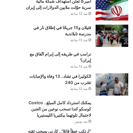
أميركا تعلن استهداف شبكة مالية
سرية حوّلت ملايين الدولارات إلى إيران
منذ 13 ساعة
قتيلان و15 جريحًا في إطلاق نار في
مدرسة تايلاندية
منذ 13 ساعة
ترامب في طريقه إلى إبرام اتّفاق مع
إيران؟
منذ 13 ساعة
الكوليرا في تشاد.. 13 وفاة والإصابات
تقترب من 240
منذ 13 ساعة
يمكنك استرداد كامل المبلغ.. Costco
كوسكو كندا تسحب نوعين من الجبن
لاحتمال تلوثهما ببكتيريا الليستيريا
منذ يومين
“ارتكب خطأ قاتلا”.. كارني يسحب ثقته