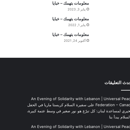
معلومات بتهمك – خبايا
ف
يناير 3, 2023
ه
ي
معلومات بتهمك – خبايا
م
يناير 1, 2022
ة
معلومات بتهمك – خبايا
ا
أكتوبر 24, 2021
ل
ي
و
م
دث التعليقات
An Evening of Solidarity with Lebanon | Universal Pea
Federation – Cana
على
سفيرة السلام كريستا ماريا في الحفل
خيري لمساعدة لبنان: كل تبرّع هو نور صغير في وسط عتمة كبيرة،
لسلام يبدأ بنا
An Evening of Solidarity with Lebanon | Universal Pea