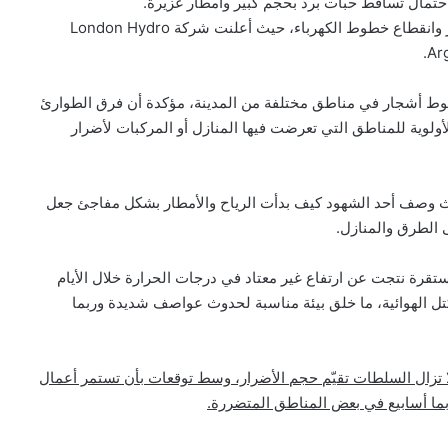
وفي مدينة لندن، تسببت الرياح في سقوط عشرات الأشجار وانقطاع خطوط الكهرباء، حيث أعلنت شركة London Hydro
بتلقيها ما لا يقل عن 50 بلاغاً حول سقوط أشجار في مناطق مختلفة من المدينة، مؤكدة أن فرق الطوارئ
أولوية للمناطق التي تعرضت فيها المنازل أو المركبات لأضرار
ث وصف أحد الشهود كيف بدأت الرياح والأمطار بشكل مفاجئ جعل
ى الطرق والمنازل.
تقرة نتجت عن ارتفاع غير معتاد في درجات الحرارة خلال الأيام
كتل الهوائية، ما خلق بيئة مناسبة لحدوث عواصف شديدة وربما
 تزال السلطات تقيّم حجم الأضرار، وسط توقعات بأن تستمر أعمال
وربما أسابيع في بعض المناطق المتضررة.