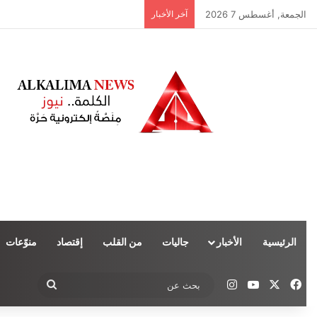
الجمعة, أغسطس 7 2026
آخر الأخبار
الرئيسية
الأخبار
جاليات
من القلب
إقتصاد
منوّعات
‫X
فيسبوك
‫YouTube
انستقرام
بحث
عن