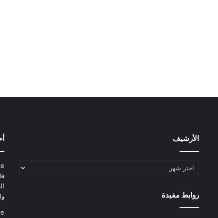
الأرشيف
أح
الأرشيف
ce
da
ال
روابط مفيدة
وا
ce