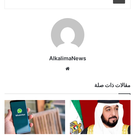
AlkalimaNews
موق
ع
الوي
مقالات ذات صلة
ب