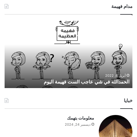
مدام فهيمة
ا
ل
ح
م
د
ا
ل
ل
ه
أبريل 6, 2022
الحمدالله في شي عاجب الست فهيمة اليوم
ف
ي
ش
خبايا
ي
ع
ا
معلومات بتهمك
ج
ديسمبر 24, 2024
ب
ا