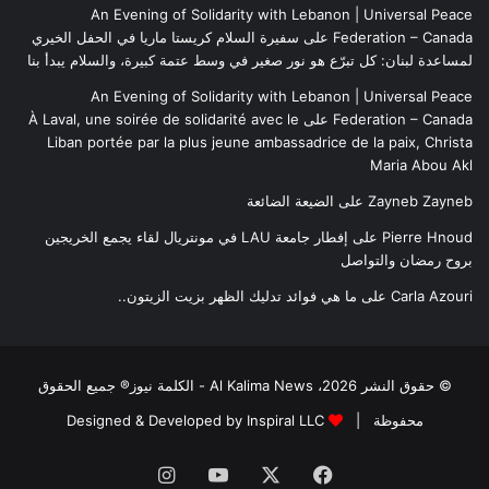
An Evening of Solidarity with Lebanon | Universal Peace
Federation – Canada
على
سفيرة السلام كريستا ماريا في الحفل الخيري
لمساعدة لبنان: كل تبرّع هو نور صغير في وسط عتمة كبيرة، والسلام يبدأ بنا
An Evening of Solidarity with Lebanon | Universal Peace
Federation – Canada
على
À Laval, une soirée de solidarité avec le
Liban portée par la plus jeune ambassadrice de la paix, Christa
Maria Abou Akl
Zayneb Zayneb
على
الضيعة الضائعة
Pierre Hnoud
على
إفطار جامعة LAU في مونتريال لقاء يجمع الخريجين
بروح رمضان والتواصل
Carla Azouri
على
ما هي فوائد تدليك الظهر بزيت الزيتون..
© حقوق النشر 2026، Al Kalima News - الكلمة نيوز® جميع الحقوق
محفوظة |
Designed & Developed by Inspiral LLC
فيسبوك
‫X
‫YouTube
انستقرام