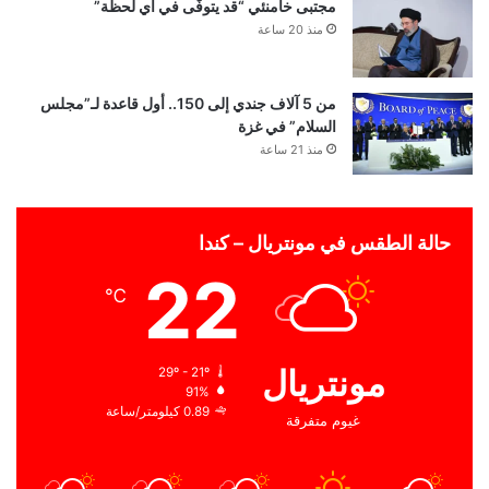
مجتبى خامنئي “قد يتوفّى في أي لحظة”
منذ 20 ساعة
من 5 آلاف جندي إلى 150.. أول قاعدة لـ”مجلس
السلام” في غزة
منذ 21 ساعة
حالة الطقس في مونتريال – كندا
22
℃
مونتريال
29º - 21º
91%
0.89 كيلومتر/ساعة
غيوم متفرقة