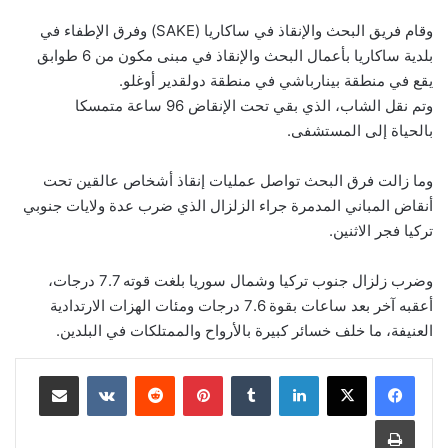
وقام فريق البحث والإنقاذ في ساكاريا (SAKE) وفرق الإطفاء في
بلدية ساكاريا بأعمال البحث والإنقاذ في مبنى مكون من 6 طوابق
يقع في منطقة بينارباشي في منطقة دولقدير أوغلو.
وتم نقل الشاب، الذي بقي تحت الإنقاض 96 ساعة متمسكا
بالحياة إلى المستشفى.
وما زالت فرق البحث تواصل عمليات إنقاذ أشخاص عالقين تحت
أنقاض المباني المدمرة جراء الزلزال الذي ضرب عدة ولايات جنوبي
تركيا فجر الاثنين.
وضرب زلزال جنوب تركيا وشمال سوريا بلغت قوته 7.7 درجات،
أعقبه آخر بعد ساعات بقوة 7.6 درجات ومئات الهزات الارتدادية
العنيفة، ما خلف خسائر كبيرة بالأرواح والممتلكات في البلدين.
لينكدإن
‏Tumblr
بينتيريست
‏Reddit
‏VKontakte
مشاركة عبر البريد
طباعة