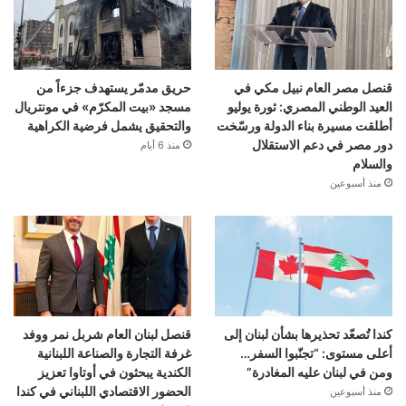
قنصل مصر العام نبيل مكي في
حريق مدمّر يستهدف جزءاً من
العيد الوطني المصري: ثورة يوليو
مسجد «بيت المكرّم» في مونتريال
أطلقت مسيرة بناء الدولة ورسّخت
والتحقيق يشمل فرضية الكراهية
دور مصر في دعم الاستقلال
منذ 6 أيام
والسلام
منذ أسبوعين
كندا تُصعّد تحذيرها بشأن لبنان إلى
قنصل لبنان العام شربل نمر ووفد
أعلى مستوى: “تجنّبوا السفر…
غرفة التجارة والصناعة اللبنانية
ومن في لبنان عليه المغادرة”
الكندية يبحثون في أوتاوا تعزيز
الحضور الاقتصادي اللبناني في كندا
منذ أسبوعين