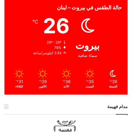
حالة الطقس في بيروت – لبنان
26
℃
بيروت
29º - 26º
78%
3.93 كيلومتر/ساعة
سماء صافية
31
29
36
35
29
℃
℃
℃
℃
℃
الجمعة
السبت
الأحد
الأثنين
الثلاثاء
مدام فهيمة
ا
ل