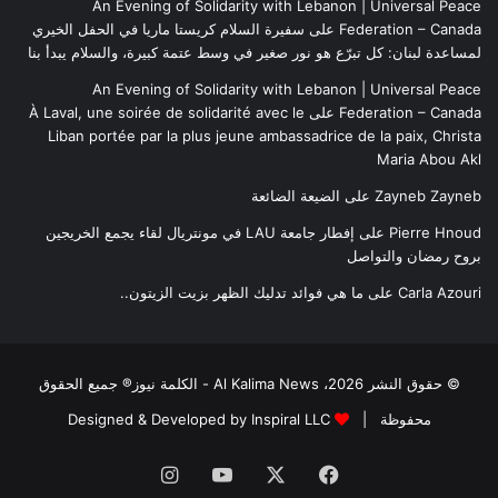
An Evening of Solidarity with Lebanon | Universal Peace
Federation – Canada
على
سفيرة السلام كريستا ماريا في الحفل الخيري
لمساعدة لبنان: كل تبرّع هو نور صغير في وسط عتمة كبيرة، والسلام يبدأ بنا
An Evening of Solidarity with Lebanon | Universal Peace
Federation – Canada
على
À Laval, une soirée de solidarité avec le
Liban portée par la plus jeune ambassadrice de la paix, Christa
Maria Abou Akl
Zayneb Zayneb
على
الضيعة الضائعة
Pierre Hnoud
على
إفطار جامعة LAU في مونتريال لقاء يجمع الخريجين
بروح رمضان والتواصل
Carla Azouri
على
ما هي فوائد تدليك الظهر بزيت الزيتون..
© حقوق النشر 2026، Al Kalima News - الكلمة نيوز® جميع الحقوق
محفوظة |
Designed & Developed by Inspiral LLC
فيسبوك
‫X
‫YouTube
انستقرام