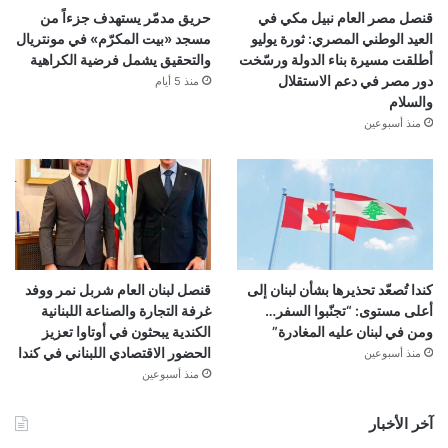
قنصل مصر العام نبيل مكي في
حريق مدمّر يستهدف جزءاً من
العيد الوطني المصري: ثورة يوليو
مسجد «بيت المكرّم» في مونتريال
أطلقت مسيرة بناء الدولة ورسّخت
والتحقيق يشمل فرضية الكراهية
دور مصر في دعم الاستقلال
منذ 5 أيام
والسلام
منذ أسبوعين
كندا تُصعّد تحذيرها بشأن لبنان إلى
قنصل لبنان العام شربل نمر ووفد
أعلى مستوى: “تجنّبوا السفر…
غرفة التجارة والصناعة اللبنانية
ومن في لبنان عليه المغادرة”
الكندية يبحثون في أوتاوا تعزيز
الحضور الاقتصادي اللبناني في كندا
منذ أسبوعين
منذ أسبوعين
آخر الأخبار