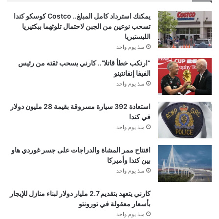
يمكنك استرداد كامل المبلغ.. Costco كوسكو كندا
تسحب نوعين من الجبن لاحتمال تلوثهما ببكتيريا
الليستيريا
منذ يوم واحد
“ارتكب خطأ قاتلا”.. كارني يسحب ثقته من رئيس
الفيفا إنفانتينو
منذ يوم واحد
استعادة 392 سيارة مسروقة بقيمة 28 مليون دولار
في كندا
منذ يوم واحد
افتتاح ممر المشاة والدراجات على جسر غوردي هاو
بين كندا وأميركا
منذ يوم واحد
كارني يتعهد بتقديم 2.7 مليار دولار لبناء منازل للإيجار
بأسعار معقولة في تورونتو
منذ يوم واحد