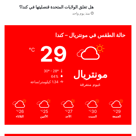
هل تغلق الولايات المتحدة قنصليتها في كندا؟
منذ يوم واحد
حالة الطقس في مونتريال – كندا
29
℃
مونتريال
30º - 28º
64%
1.34 كيلومتر/ساعة
غيوم متفرقة
26
25
27
30
29
℃
℃
℃
℃
℃
الجمعة
السبت
الأحد
الأثنين
الثلاثاء