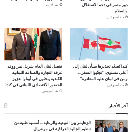
دور مصر في دعم الاستقلال
منذ 6 أيام
والسلام
منذ أسبوعين
كندا تُصعّد تحذيرها بشأن لبنان إلى
قنصل لبنان العام شربل نمر ووفد
أعلى مستوى: “تجنّبوا السفر…
غرفة التجارة والصناعة اللبنانية
ومن في لبنان عليه المغادرة”
الكندية يبحثون في أوتاوا تعزيز
الحضور الاقتصادي اللبناني في كندا
منذ أسبوعين
منذ أسبوعين
آخر الأخبار
الزهايمر بين التوعية والرعاية… أمسية طبيةمن
تنظيم الجالية العراقية في مونتريال