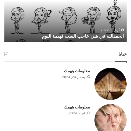
د
ا
ل
ل
ه
أبريل 6, 2022
الحمدالله في شي عاجب الست فهيمة اليوم
ف
ي
ش
خبايا
ي
ع
ا
معلومات بتهمك
ج
ديسمبر 24, 2024
ب
ا
ل
س
ت
معلومات بتهمك
ف
يناير 7, 2024
ه
ي
م