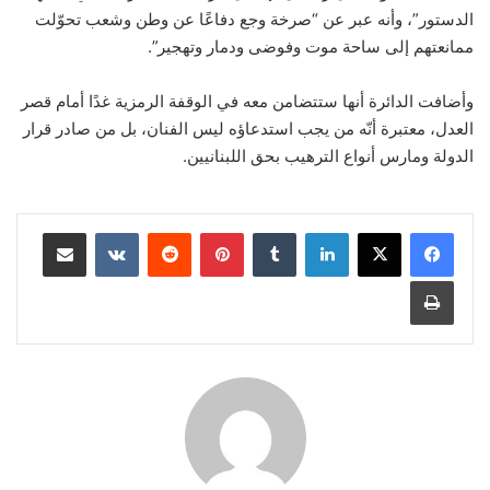
الدستور”، وأنه عبر عن “صرخة وجع دفاعًا عن وطن وشعب تحوّلت
ممانعتهم إلى ساحة موت وفوضى ودمار وتهجير”.
وأضافت الدائرة أنها ستتضامن معه في الوقفة الرمزية غدًا أمام قصر
العدل، معتبرة أنّه من يجب استدعاؤه ليس الفنان، بل من صادر قرار
الدولة ومارس أنواع الترهيب بحق اللبنانيين.
لينكدإن
‏Tumblr
بينتيريست
‏Reddit
‏VKontakte
مشاركة عبر البريد
طباعة