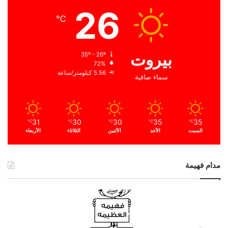
26
℃
بيروت
35º - 26º
72%
5.56 كيلومتر/ساعة
سماء صافية
31
30
30
35
35
℃
℃
℃
℃
℃
السبت
الأحد
الأثنين
الثلاثاء
الأربعاء
مدام فهيمة
ا
ل
ح
م