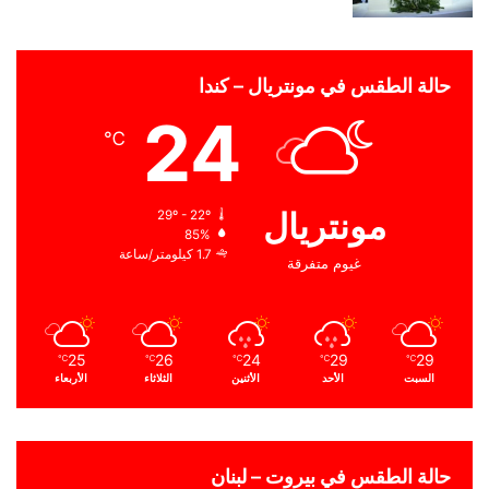
حالة الطقس في مونتريال – كندا
24
℃
مونتريال
29º - 22º
85%
1.7 كيلومتر/ساعة
غيوم متفرقة
25
26
24
29
29
℃
℃
℃
℃
℃
السبت
الأحد
الأثنين
الثلاثاء
الأربعاء
حالة الطقس في بيروت – لبنان