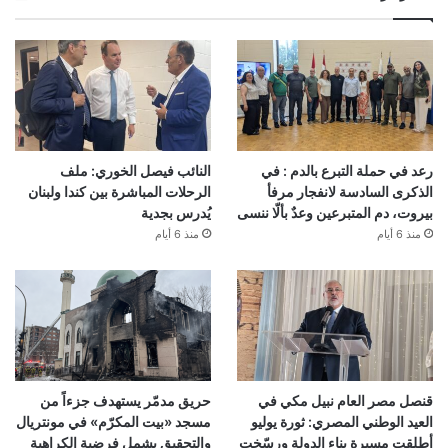
رعد في حملة التبرع بالدم : في
النائب فيصل الخوري: ملف
الذكرى السادسة لانفجار مرفأ
الرحلات المباشرة بين كندا ولبنان
بيروت، دم المتبرعين وعدٌ بألّا ننسى
يُدرس بجدية
منذ 6 أيام
منذ 6 أيام
قنصل مصر العام نبيل مكي في
حريق مدمّر يستهدف جزءاً من
العيد الوطني المصري: ثورة يوليو
مسجد «بيت المكرّم» في مونتريال
أطلقت مسيرة بناء الدولة ورسّخت
والتحقيق يشمل فرضية الكراهية