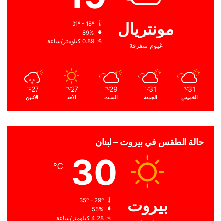
مونتريال
31º - 18º
89%
0.89 كيلومتر/ساعة
غيوم متفرقة
27
27
29
31
31
℃
℃
℃
℃
℃
الخميس
الجمعة
السبت
الأحد
الأثنين
حالة الطقس في بيروت – لبنان
30
℃
بيروت
35º - 29º
55%
4.28 كيلومتر/ساعة