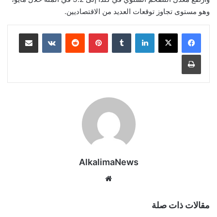
وهو مستوى تجاوز توقعات العديد من الاقتصاديين.
لينكدإن
‏Tumblr
بينتيريست
‏Reddit
‏VKontakte
مشاركة عبر البريد
طباعة
AlkalimaNews
موق
ع
الوي
مقالات ذات صلة
ب