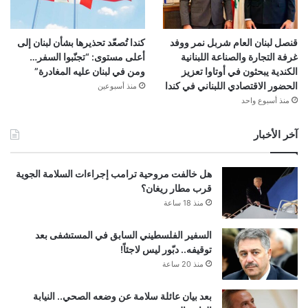
قنصل لبنان العام شربل نمر ووفد
كندا تُصعّد تحذيرها بشأن لبنان إلى
غرفة التجارة والصناعة اللبنانية
أعلى مستوى: “تجنّبوا السفر…
الكندية يبحثون في أوتاوا تعزيز
ومن في لبنان عليه المغادرة”
الحضور الاقتصادي اللبناني في كندا
منذ أسبوعين
منذ أسبوع واحد
آخر الأخبار
هل خالفت مروحية ترامب إجراءات السلامة الجوية
قرب مطار ريغان؟
منذ 18 ساعة
السفير الفلسطيني السابق في المستشفى بعد
توقيفه.. دبّور ليس لاجئاً!
منذ 20 ساعة
بعد بيان عائلة سلامة عن وضعه الصحي.. النيابة