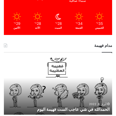
سماء صافية
29
28
28
34
35
℃
℃
℃
℃
℃
الخميس
الجمعة
السبت
الأحد
الأثنين
مدام فهيمة
ا
ل
ح
م
د
ا
ل
ل
ه
أبريل 6, 2022
الحمدالله في شي عاجب الست فهيمة اليوم
ف
ي