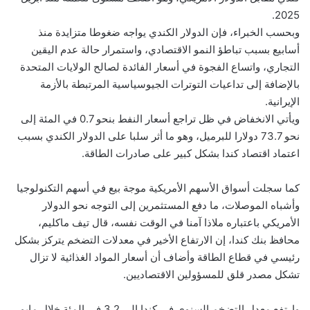
2025.
وبحسب الخبراء، فإن الدولار الكندي يواجه ضغوطا متزايدة منذ
أسابيع بسبب تباطؤ النمو الاقتصادي، واستمرار حالة عدم اليقين
التجاري، واتساع الفجوة في أسعار الفائدة لصالح الولايات المتحدة
بالإضافة إلى تداعيات التوترات الجيوسياسية المرتبطة بالأزمة
الإيرانية.
ويأتي الانخفاض في ظل تراجع أسعار النفط بنحو 0.7 في المئة إلى
نحو 73.7 دولارا للبرميل، وهو ما أثر سلبا على الدولار الكندي بسبب
اعتماد اقتصاد كندا بشكل كبير على صادرات الطاقة.
كما سجلت أسواق الأسهم الأمريكية موجة بيع في أسهم التكنولوجيا
وأشباه الموصلات، ما دفع المستثمرين إلى التوجه نحو الدولار
الأمريكي باعتباره ملاذا آمنا
في الوقت نفسه، قال تيف ماكليم،
محافظ بنك كندا، إن الارتفاع الأخير في معدلات التضخم يتركز بشكل
رئيسي في قطاع الطاقة
وأضاف أن أسعار المواد الغذائية لا تزال
تشكل مصدر قلق للمسؤولين الاقتصاديين.
وارتفع معدل التضخم السنوي في كندا إلى 3.2 في المئة خلال مايو،