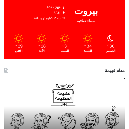
بيروت
30º - 29º
53%
2.78 كيلومتر/ساعة
سماء صافية
29
28
31
34
30
℃
℃
℃
℃
℃
الخميس
الجمعة
السبت
الأحد
الأثنين
مدام فهيمة
ا
ل
ح
م
د
ا
ل