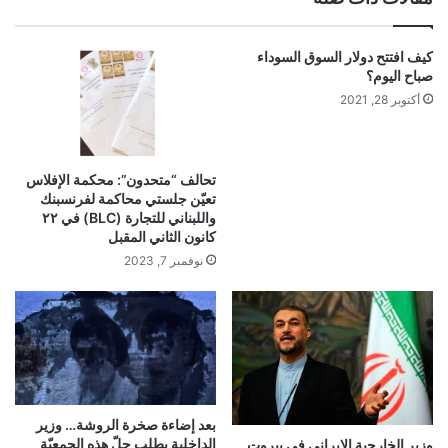
ب
كيف افتتح دولار السوق السوداء
صباح اليوم؟
أكتوبر 28, 2021
تحالف “متحدون”: محكمة الإفلاس
تعيّن جلستي محاكمة لفرنسبنك
واللبناني للتجارة (BLC) في ٢٢
كانون الثاني المقبل
نوفمبر 7, 2023
بعد إضاءة صخرة الروشة… وزير
الداخلية يطلب حلّ هذه الجمعيّة
وزير الخارجية الإيراني في بيروت