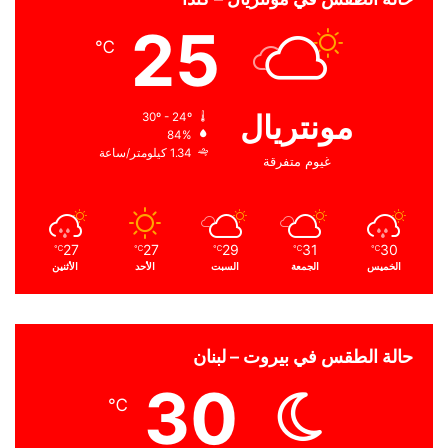
25
℃
مونتريال
30º - 24º
84%
1.34 كيلومتر/ساعة
غيوم متفرقة
27
27
29
31
30
℃
℃
℃
℃
℃
الخميس
الجمعة
السبت
الأحد
الأثنين
حالة الطقس في بيروت – لبنان
30
℃