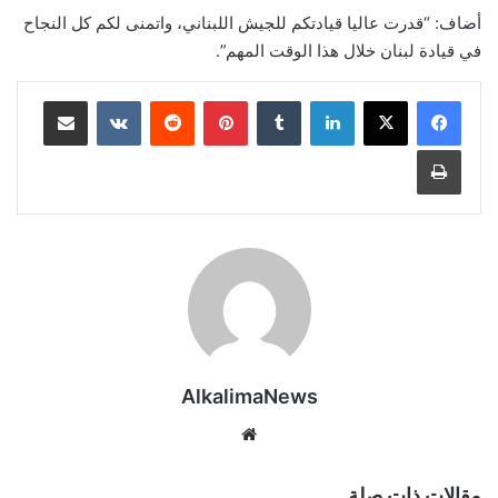
أضاف: “قدرت عاليا قيادتكم للجيش اللبناني، واتمنى لكم كل النجاح
في قيادة لبنان خلال هذا الوقت المهم”.
لينكدإن
‏Tumblr
بينتيريست
‏Reddit
‏VKontakte
مشاركة عبر البريد
طباعة
AlkalimaNews
موق
ع
الوي
مقالات ذات صلة