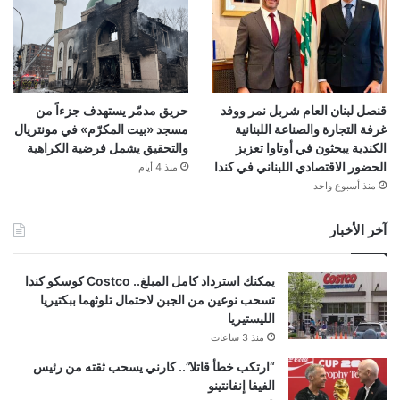
قنصل لبنان العام شربل نمر ووفد
حريق مدمّر يستهدف جزءاً من
غرفة التجارة والصناعة اللبنانية
مسجد «بيت المكرّم» في مونتريال
الكندية يبحثون في أوتاوا تعزيز
والتحقيق يشمل فرضية الكراهية
الحضور الاقتصادي اللبناني في كندا
منذ 4 أيام
منذ أسبوع واحد
آخر الأخبار
يمكنك استرداد كامل المبلغ.. Costco كوسكو كندا
تسحب نوعين من الجبن لاحتمال تلوثهما ببكتيريا
الليستيريا
منذ 3 ساعات
“ارتكب خطأ قاتلا”.. كارني يسحب ثقته من رئيس
الفيفا إنفانتينو