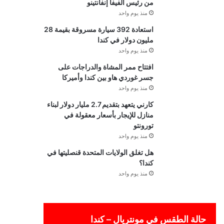
من رئيس الفيفا إنفانتينو
منذ يوم واحد
استعادة 392 سيارة مسروقة بقيمة 28
مليون دولار في كندا
منذ يوم واحد
افتتاح ممر المشاة والدراجات على
جسر غوردي هاو بين كندا وأميركا
منذ يوم واحد
كارني يتعهد بتقديم 2.7 مليار دولار لبناء
منازل للإيجار بأسعار معقولة في
تورونتو
منذ يوم واحد
هل تغلق الولايات المتحدة قنصليتها في
كندا؟
منذ يوم واحد
حالة الطقس في مونتريال – كندا