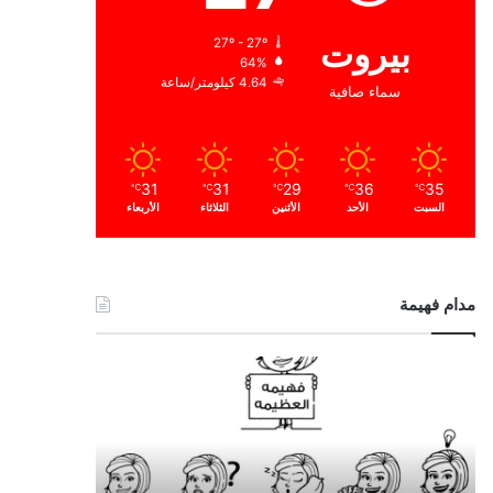
بيروت
27º - 27º
64%
4.64 كيلومتر/ساعة
سماء صافية
31
31
29
36
35
℃
℃
℃
℃
℃
السبت
الأحد
الأثنين
الثلاثاء
الأربعاء
مدام فهيمة
ا
ل
ح
م
د
ا