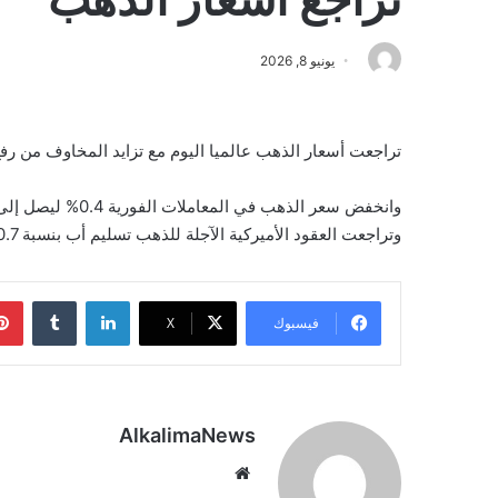
يونيو 8, 2026
تراجعت ‌أسعار الذهب عالميا اليوم مع تزايد المخاوف من رفع
وتراجعت العقود الأميركية الآجلة للذهب تسليم أب بنسبة 0.7% لتصل إلى 4336.30 دولارا.
لينكدإن
‏Tumblr
فيسبوك
‫X
AlkalimaNews
موق