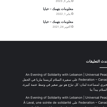
يناير 3, 2023
ه
ي
معلومات بتهمك – خبايا
م
يناير 1, 2022
ة
معلومات بتهمك – خبايا
ا
أكتوبر 24, 2021
ل
ي
و
م
دث التعليقات
An Evening of Solidarity with Lebanon | Universal Pea
Federation – Cana
على
سفيرة السلام كريستا ماريا في الحفل
خيري لمساعدة لبنان: كل تبرّع هو نور صغير في وسط عتمة كبيرة،
لسلام يبدأ بنا
An Evening of Solidarity with Lebanon | Universal Pea
Federation – Cana
على
À Laval, une soirée de solidarité