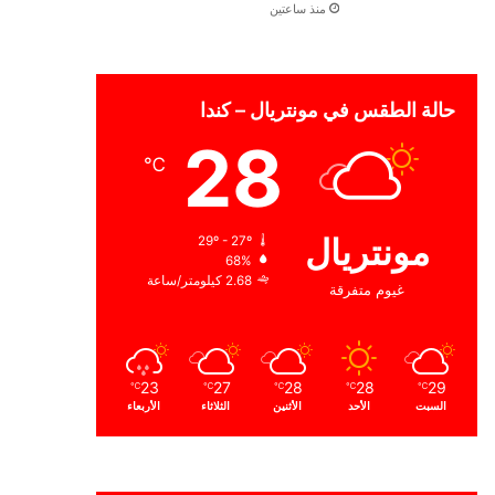
منذ ساعتين
حالة الطقس في مونتريال – كندا
28
℃
مونتريال
29º - 27º
68%
2.68 كيلومتر/ساعة
غيوم متفرقة
23
27
28
28
29
℃
℃
℃
℃
℃
السبت
الأحد
الأثنين
الثلاثاء
الأربعاء