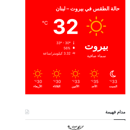
حالة الطقس في بيروت – لبنان
32
℃
بيروت
33º - 30º
56%
3.32 كيلومتر/ساعة
سماء صافية
30
30
33
35
33
℃
℃
℃
℃
℃
السبت
الأحد
الأثنين
الثلاثاء
الأربعاء
مدام فهيمة
ا