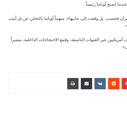
دما أصبح أوباما رئيساً.
يران فحسب، بل وقفت إلى جانبها»، متهماً أوباما بالتخلي عن تل أبيب
.
 أمريكيين عبر العبوات الناسفة، وقمع الاحتجاجات الداخلية، مشيراً
بينتيريست
‏Reddit
‏VKontakte
مشاركة عبر البريد
طباعة