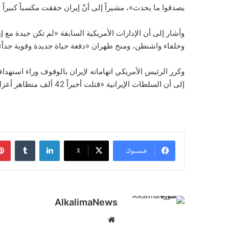
يصدقوا ما يحدث»، مشيراً إلى أنّ إيران حققت مكسباً كبيراً عن
وأشار إلى أن الإدارات الأمريكية السابقة «لم تكن جيدة مع إ
وحلفاء واشنطن، ومنح طهران «دفعة حياة جديدة وقوية جداً»
وكرر الرئيس الأمريكي اتهاماته لإيران بالوقوف وراء استهداف
إلى أن السلطات الإيرانية «قتلت أخيراً 42 ألف متظاهر أعزل».
لينكدإن
‏Tumblr
فيسبوك
‫X
AlkalimaNews
موق