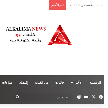
السبت, أغسطس 8 2026
آخر الأخبار
الرئيسية
الأخبار
جاليات
من القلب
إقتصاد
منوّعات
‫X
فيسبوك
‫YouTube
انستقرام
بحث
عن