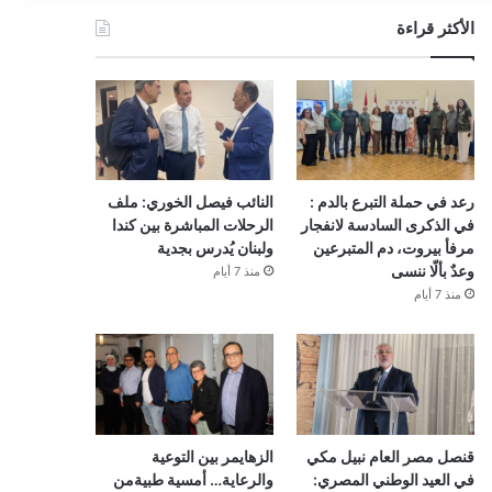
الأكثر قراءة
رعد في حملة التبرع بالدم :
النائب فيصل الخوري: ملف
في الذكرى السادسة لانفجار
الرحلات المباشرة بين كندا
مرفأ بيروت، دم المتبرعين
ولبنان يُدرس بجدية
وعدٌ بألّا ننسى
منذ 7 أيام
منذ 7 أيام
قنصل مصر العام نبيل مكي
الزهايمر بين التوعية
في العيد الوطني المصري:
والرعاية… أمسية طبيةمن