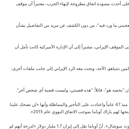
 على أحدث مسودة اتفاق مطروحة لإنهاء الحرب، معتبراً أن موقف
ا يعجبني ما ورد فيه”، من دون الكشف عن مزيد من التفاصيل بشأن
لموقف الإيراني، مشيراً إلى أن الإدارة الأميركية كانت تأمل أن
امين نتنياهو، الأحد، وبحث معه الرد الإيراني إلى جانب ملفات أخرى،
 “يخصه هو”، قائلاً: “هذه قضيتي، وليست قضية أي شخص آخر”.
وفي وقت سابق، أشار ترامب إلى أن إيران تمارس الألاعيب منذ 47 عاماً واعتادت على التأخير والمماطلة وأنها «لن تضحك علينا
حها لهم باراك أوباما بموجب الاتفاق النووي عام 2015».
وأضاف ترامب، في تصريح نشره عبر حسابه على منصة «تروث سوشال»، أنّ أوباما نقل إلى إيران 1.7 مليار دولار «لدرجة أنهم لم