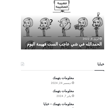
ل
ح
م
د
ا
ل
ل
أبريل 6, 2022
ه
الحمدالله في شي عاجب الست فهيمة اليوم
ف
ي
ش
ي
خبايا
ع
ا
ج
معلومات بتهمك
ب
ديسمبر 24, 2024
ا
ل
معلومات بتهمك
س
يناير 7, 2024
ت
معلومات بتهمك – خبايا
ف