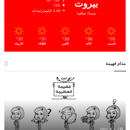
بيروت
26º - 26º
72%
4.46 كيلومتر/ساعة
سماء صافية
31
31
29
36
35
℃
℃
℃
℃
℃
السبت
الأحد
الأثنين
الثلاثاء
الأربعاء
مدام فهيمة
ا
ل
ح
م
د
ا
ل
ل
ه
أبريل 6, 2022