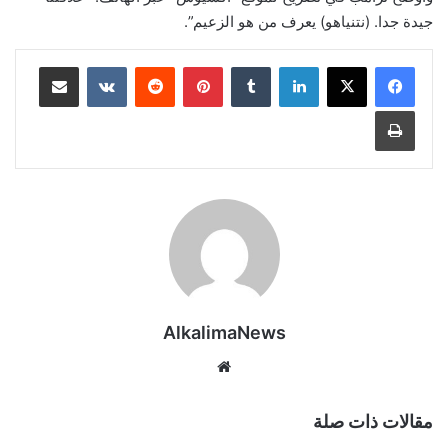
جيدة جدا. (نتنياهو) يعرف من هو الزعيم”.
لينكدإن
‏Tumblr
بينتيريست
‏Reddit
‏VKontakte
مشاركة عبر البريد
طباعة
AlkalimaNews
موق
ع
الوي
مقالات ذات صلة
ب