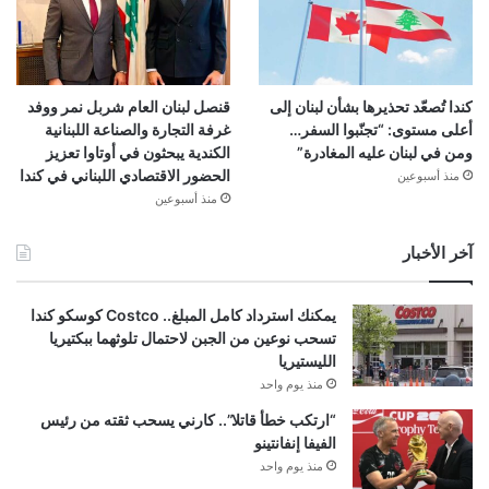
كندا تُصعّد تحذيرها بشأن لبنان إلى
قنصل لبنان العام شربل نمر ووفد
أعلى مستوى: “تجنّبوا السفر…
غرفة التجارة والصناعة اللبنانية
ومن في لبنان عليه المغادرة”
الكندية يبحثون في أوتاوا تعزيز
الحضور الاقتصادي اللبناني في كندا
منذ أسبوعين
منذ أسبوعين
آخر الأخبار
يمكنك استرداد كامل المبلغ.. Costco كوسكو كندا
تسحب نوعين من الجبن لاحتمال تلوثهما ببكتيريا
الليستيريا
منذ يوم واحد
“ارتكب خطأ قاتلا”.. كارني يسحب ثقته من رئيس
الفيفا إنفانتينو
منذ يوم واحد