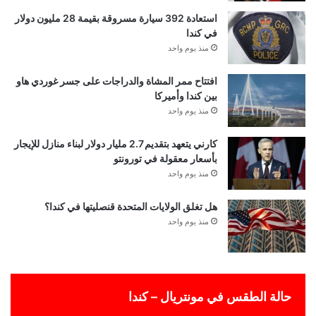
استعادة 392 سيارة مسروقة بقيمة 28 مليون دولار
في كندا
منذ يوم واحد
افتتاح ممر المشاة والدراجات على جسر غوردي هاو
بين كندا وأميركا
منذ يوم واحد
كارني يتعهد بتقديم 2.7 مليار دولار لبناء منازل للإيجار
بأسعار معقولة في تورونتو
منذ يوم واحد
هل تغلق الولايات المتحدة قنصليتها في كندا؟
منذ يوم واحد
حالة الطقس في مونتريال – كندا