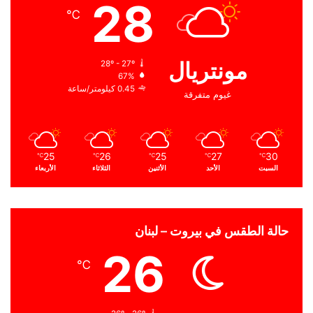
28
℃
مونتريال
28º - 27º
67%
0.45 كيلومتر/ساعة
غيوم متفرقة
25
26
25
27
30
℃
℃
℃
℃
℃
السبت
الأحد
الأثنين
الثلاثاء
الأربعاء
حالة الطقس في بيروت – لبنان
26
℃