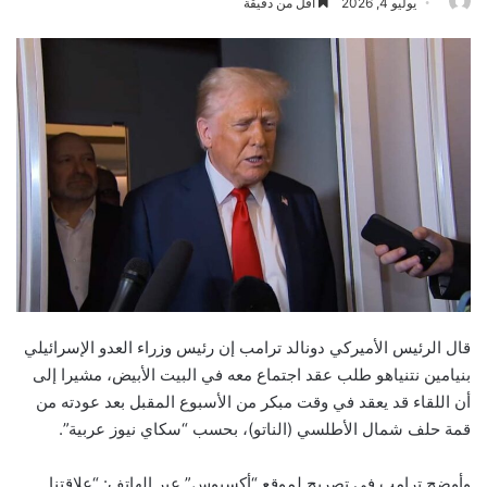
يوليو 4, 2026
أقل من دقيقة
قال الرئيس الأميركي دونالد ترامب إن رئيس وزراء العدو الإسرائيلي
بنيامين نتنياهو طلب عقد اجتماع معه في البيت الأبيض، مشيرا إلى
أن اللقاء قد يعقد في وقت مبكر من الأسبوع المقبل بعد عودته من
قمة حلف شمال الأطلسي (الناتو)، بحسب “سكاي نيوز عربية”.
وأوضح ترامب في تصريح لموقع “أكسيوس” عبر الهاتف: “علاقتنا