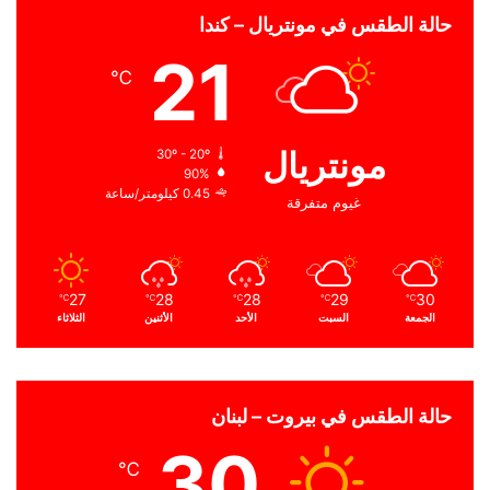
حالة الطقس في مونتريال – كندا
21
℃
مونتريال
30º - 20º
90%
0.45 كيلومتر/ساعة
غيوم متفرقة
27
28
28
29
30
℃
℃
℃
℃
℃
الجمعة
السبت
الأحد
الأثنين
الثلاثاء
حالة الطقس في بيروت – لبنان
30
℃