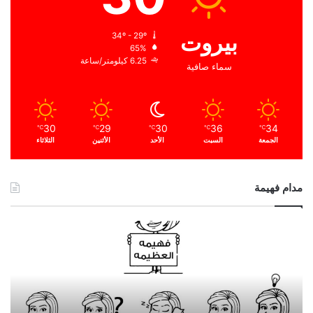
بيروت
34º - 29º
65%
6.25 كيلومتر/ساعة
سماء صافية
30
29
30
36
34
℃
℃
℃
℃
℃
الجمعة
السبت
الأحد
الأثنين
الثلاثاء
مدام فهيمة
ا
ل
ح
م
د
ا