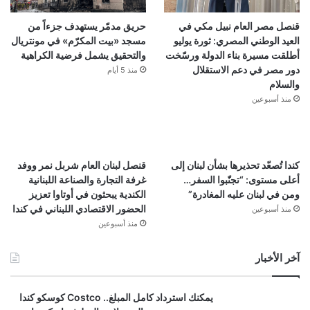
قنصل مصر العام نبيل مكي في
حريق مدمّر يستهدف جزءاً من
العيد الوطني المصري: ثورة يوليو
مسجد «بيت المكرّم» في مونتريال
أطلقت مسيرة بناء الدولة ورسّخت
والتحقيق يشمل فرضية الكراهية
دور مصر في دعم الاستقلال
منذ 5 أيام
والسلام
منذ أسبوعين
كندا تُصعّد تحذيرها بشأن لبنان إلى
قنصل لبنان العام شربل نمر ووفد
أعلى مستوى: “تجنّبوا السفر…
غرفة التجارة والصناعة اللبنانية
ومن في لبنان عليه المغادرة”
الكندية يبحثون في أوتاوا تعزيز
الحضور الاقتصادي اللبناني في كندا
منذ أسبوعين
منذ أسبوعين
آخر الأخبار
يمكنك استرداد كامل المبلغ.. Costco كوسكو كندا