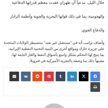
خلال الليل، مدعياً أن طهران فقدت معظم قدراتها الدفاعية
والهجومية، بما في ذلك قواتها البحرية والجوية وأنظمة الرادار
والدفاع الجوي.
وأضاف ترامب أنه في “مستقبل غير بعيد” ستسيطر الولايات المتحدة
على جزيرة خارك ومواقع أخرى من البنية التحتية النفطية الإيرانية،
بما يتيح لها التحكم بشكل واسع بأسواق النفط والغاز التابعة لها،
مشبهاً ذلك بما وصفه بالتجربة الأميركية في فنزويلا.
لينكدإن
‏Tumblr
بينتيريست
‏Reddit
‏VKontakte
مشاركة عبر البريد
طباعة