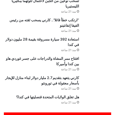
تسحب نوعين من الجبن لاحتمال تلوثهما ببكتيريا
الليستيريا
منذ 21 ساعة
“ارتكب خطأ قاتلا”.. كارني يسحب ثقته من رئيس
الفيفا إنفانتينو
منذ 21 ساعة
استعادة 392 سيارة مسروقة بقيمة 28 مليون دولار
في كندا
منذ 21 ساعة
افتتاح ممر المشاة والدراجات على جسر غوردي هاو
بين كندا وأميركا
منذ 21 ساعة
كارني يتعهد بتقديم 2.7 مليار دولار لبناء منازل للإيجار
بأسعار معقولة في تورونتو
منذ 21 ساعة
هل تغلق الولايات المتحدة قنصليتها في كندا؟
منذ 21 ساعة