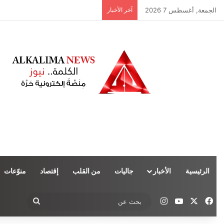
الجمعة, أغسطس 7 2026
آخر الأخبار
الرئيسية
الأخبار
جاليات
من القلب
إقتصاد
منوّعات
‫X
فيسبوك
‫YouTube
انستقرام
بحث
عن