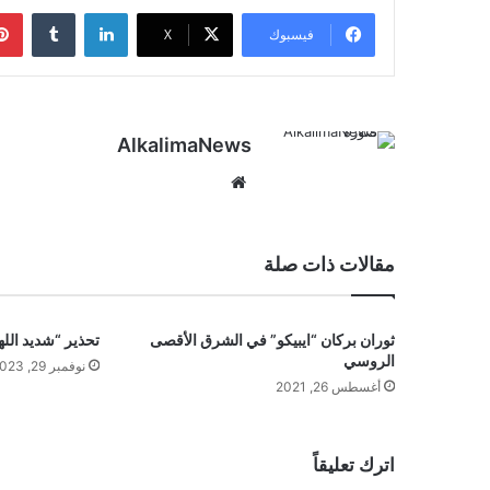
لينكدإن
‏Tumblr
فيسبوك
‫X
AlkalimaNews
موق
ع
الوي
ب
مقالات ذات صلة
ثوران بركان “ايبيكو” في الشرق الأقصى
تحذير “شديد الل
الروسي
نوفمبر 29, 2023
أغسطس 26, 2021
اترك تعليقاً