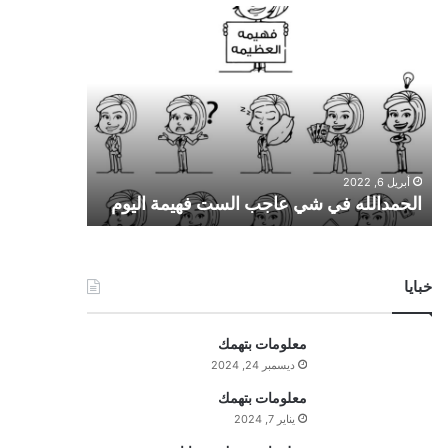
ا
ل
ح
م
د
ا
ل
ل
أبريل 6, 2022
ه
الحمدالله في شي عاجب الست فهيمة اليوم
ف
ي
ش
ي
خبايا
ع
ا
ج
معلومات بتهمك
ب
ديسمبر 24, 2024
ا
ل
معلومات بتهمك
س
يناير 7, 2024
ت