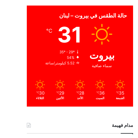
حالة الطقس في بيروت – لبنان
31
℃
بيروت
35º - 29º
54%
5.52 كيلومتر/ساعة
سماء صافية
30
29
28
36
35
℃
℃
℃
℃
℃
الجمعة
السبت
الأحد
الأثنين
الثلاثاء
مدام فهيمة