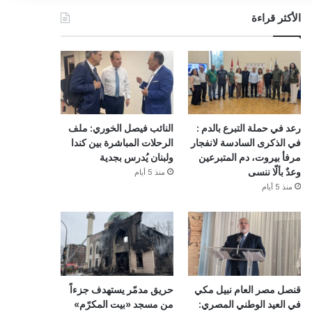
الأكثر قراءة
رعد في حملة التبرع بالدم :
النائب فيصل الخوري: ملف
في الذكرى السادسة لانفجار
الرحلات المباشرة بين كندا
مرفأ بيروت، دم المتبرعين
ولبنان يُدرس بجدية
وعدٌ بألّا ننسى
منذ 5 أيام
منذ 5 أيام
قنصل مصر العام نبيل مكي
حريق مدمّر يستهدف جزءاً
في العيد الوطني المصري:
من مسجد «بيت المكرّم»