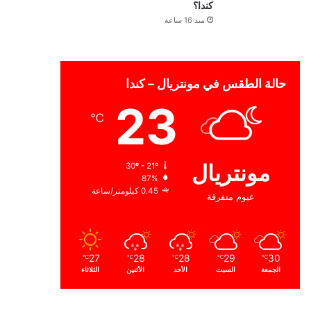
كندا؟
منذ 16 ساعة
حالة الطقس في مونتريال – كندا
23
℃
مونتريال
30º - 21º
87%
0.45 كيلومتر/ساعة
غيوم متفرقة
27
28
28
29
30
℃
℃
℃
℃
℃
الجمعة
السبت
الأحد
الأثنين
الثلاثاء