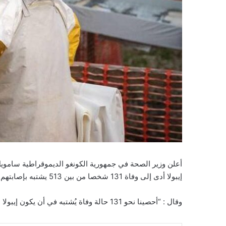
أعلن وزير الصحة في جمهورية الكونغو الديموقراطية سامويل ر
إيبولا أدى إلى وفاة 131 شخصا من بين 513 يشتبه بإصابتهم، بحسب وكالة “فرانس برس”.
وقال : “أحصينا نحو 131 حالة وفاة يُشتبه في أن يكون إيبولا سببها، ولدينا نحو 513 شخصا يُشتبه في إصابتهم بالفيروس”.