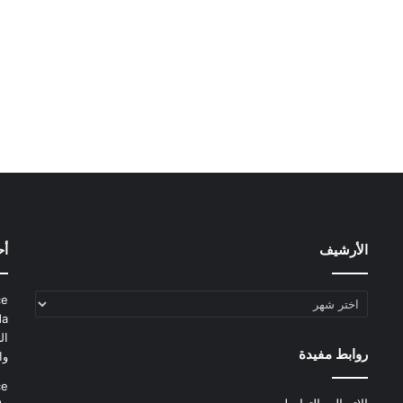
الأرشيف
أح
الأرشيف
ce
da
ال
روابط مفيدة
وا
ce