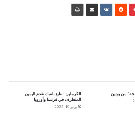
بينتيريست
‏Reddit
‏VKontakte
مشاركة عبر البريد
طباعة
هجة” من بوتين
الكرملين : نتابع بانتباه تقدم اليمين
المتطرف في فرنسا وأوروبا
يونيو 10, 2024