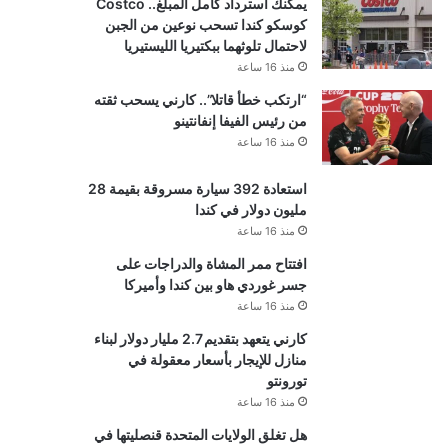
يمكنك استرداد كامل المبلغ.. Costco
كوسكو كندا تسحب نوعين من الجبن
لاحتمال تلوثهما ببكتيريا الليستيريا
منذ 16 ساعة
“ارتكب خطأ قاتلا”.. كارني يسحب ثقته
من رئيس الفيفا إنفانتينو
منذ 16 ساعة
استعادة 392 سيارة مسروقة بقيمة 28
مليون دولار في كندا
منذ 16 ساعة
افتتاح ممر المشاة والدراجات على
جسر غوردي هاو بين كندا وأميركا
منذ 16 ساعة
كارني يتعهد بتقديم 2.7 مليار دولار لبناء
منازل للإيجار بأسعار معقولة في
تورونتو
منذ 16 ساعة
هل تغلق الولايات المتحدة قنصليتها في