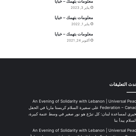
معلومات بتهمك – خبايا
ف
يناير 3, 2023
ه
ي
معلومات بتهمك – خبايا
م
يناير 1, 2022
ة
معلومات بتهمك – خبايا
ا
أكتوبر 24, 2021
ل
ي
و
م
دث التعليقات
An Evening of Solidarity with Lebanon | Universal Pea
Federation – Cana
على
سفيرة السلام كريستا ماريا في الحفل
خيري لمساعدة لبنان: كل تبرّع هو نور صغير في وسط عتمة كبيرة،
لسلام يبدأ بنا
An Evening of Solidarity with Lebanon | Universal Pea