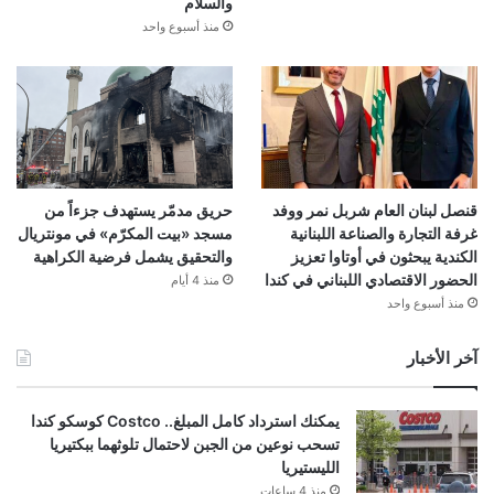
والسلام
منذ أسبوع واحد
قنصل لبنان العام شربل نمر ووفد
حريق مدمّر يستهدف جزءاً من
غرفة التجارة والصناعة اللبنانية
مسجد «بيت المكرّم» في مونتريال
الكندية يبحثون في أوتاوا تعزيز
والتحقيق يشمل فرضية الكراهية
الحضور الاقتصادي اللبناني في كندا
منذ 4 أيام
منذ أسبوع واحد
آخر الأخبار
يمكنك استرداد كامل المبلغ.. Costco كوسكو كندا
تسحب نوعين من الجبن لاحتمال تلوثهما ببكتيريا
الليستيريا
منذ 4 ساعات