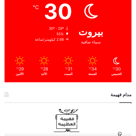
30
℃
بيروت
30º - 29º
55%
2.68 كيلومتر/ساعة
سماء صافية
29
28
31
34
30
℃
℃
℃
℃
℃
الخميس
الجمعة
السبت
الأحد
الأثنين
مدام فهيمة
ا
ل
ح
م