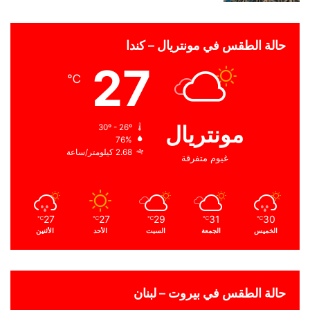
حالة الطقس في مونتريال – كندا
27
℃
مونتريال
30º - 26º
76%
2.68 كيلومتر/ساعة
غيوم متفرقة
27
27
29
31
30
℃
℃
℃
℃
℃
الخميس
الجمعة
السبت
الأحد
الأثنين
حالة الطقس في بيروت – لبنان