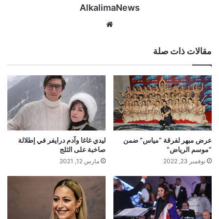
AlkalimaNews
موق
ع
الوي
مقالات ذات صلة
ب
عرض مبهر لفرقة “مياس” ضمن
ليدي غاغا وآدم درايفر في إطلالة
“موسم الرياض”
صاخبة على الثلج
نوفمبر 23, 2022
مارس 12, 2021