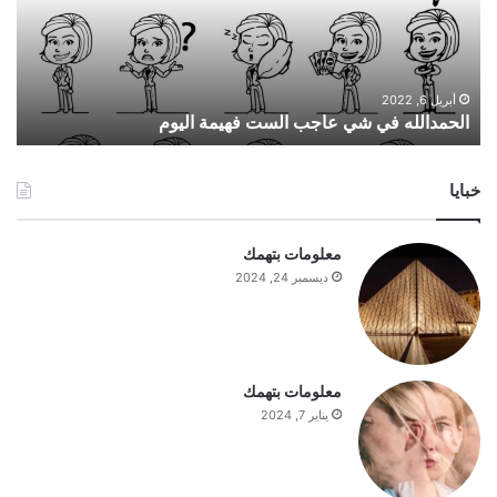
د
ا
ل
ل
ه
أبريل 6, 2022
الحمدالله في شي عاجب الست فهيمة اليوم
ف
ي
ش
خبايا
ي
ع
ا
معلومات بتهمك
ج
ديسمبر 24, 2024
ب
ا
ل
س
ت
معلومات بتهمك
ف
يناير 7, 2024
ه
ي
م
ة