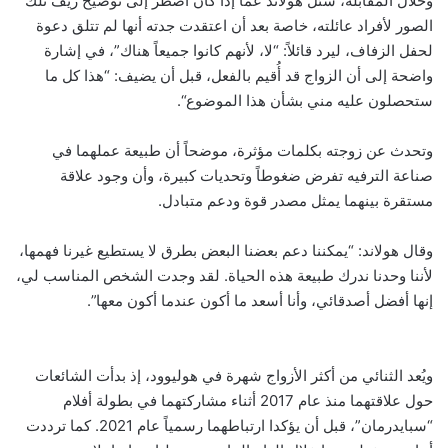
وخلال المقابلة، سُئل هولاند عما إذا كان اضطر إلى توضيح زيف تلك
الصور لأفراد عائلته، خاصة بعد أن اعتقدت جدته أنها لم تتلق دعوة
لحفل الزفاف، ليرد قائلاً: “لا، لأنهم كانوا جميعاً هناك”، في إشارة
واضحة إلى أن الزواج قد أُقيم بالفعل، قبل أن يضيف: “هذا كل ما
ستحصلون عليه مني بشأن هذا الموضوع
“.
وتحدث عن زوجته بكلمات مؤثرة، موضحاً أن طبيعة عملهما في
صناعة الترفيه تفرض ضغوطاً وتحديات كبيرة، وأن وجود علاقة
مستقرة بينهما يمثل مصدر قوة ودعم متبادل
.
وقال هولاند: “يمكننا دعم بعضنا البعض بطرق لا يستطيع غيرنا فهمها،
لأننا وحدنا ندرك طبيعة هذه الحياة. لقد وجدت الشخص المناسب لي،
إنها أفضل أصدقائي، وأنا أسعد ما أكون عندما أكون معها”.
ويُعد الثنائي من أكثر الأزواج شهرة في هوليوود، إذ بدأت الشائعات
حول علاقتهما منذ عام 2017 أثناء مشاركتهما في بطولة أفلام
“سبايدرمان”، قبل أن يؤكدا ارتباطهما رسمياً عام 2021. كما ترددت