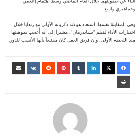
أنباء عن خطوبتهما خلال العام الماضي وسط اهتمام إعلامي
وجماهيري واسع
.
وفي المقابلة نفسها، استعاد هولاند ذكرياته الأولى مع زندايا خلال
اختبارات الأداء لفيلم “سبايدرمان”، مشيراً إلى أنه أُعجب بموهبتها
منذ اللحظة الأولى، وأن فريق العمل كان مقتنعاً بأنها الأنسب للدور
.
لينكدإن
‏Tumblr
بينتيريست
‏Reddit
‏VKontakte
مشاركة عبر البريد
طباعة