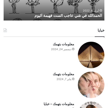
ل
ل
ه
أبريل 6, 2022
الحمدالله في شي عاجب الست فهيمة اليوم
ف
ي
ش
خبايا
ي
ع
ا
معلومات بتهمك
ج
ديسمبر 24, 2024
ب
ا
ل
س
ت
معلومات بتهمك
ف
يناير 7, 2024
ه
ي
م
ة
ا
معلومات بتهمك – خبايا
ل