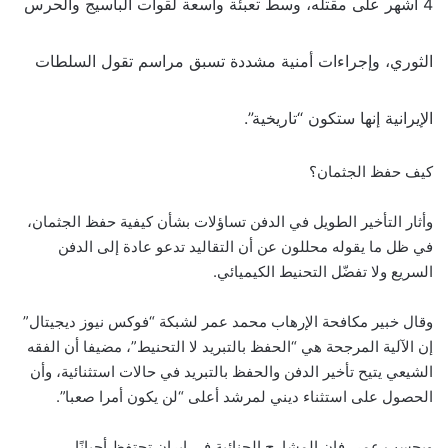
4 أشهر على مقتله، وسط تعبئة واسعة لقوات الباسيج والحرس
الثوري، وإجراءات أمنية مشددة تسبق مراسم تقول السلطات
الإيرانية إنها ستكون “تاريخية”.
كيف حفظ الجثمان؟
وأثار التأخير الطويل في الدفن تساؤلات بشأن كيفية حفظ الجثمان،
في ظل ما يقوله محللون عن أن التقاليد تدعو عادة إلى الدفن
السريع ولا تفضّل التحنيط الكيميائي.
وقال خبير مكافحة الإرهاب محمد عمر لشبكة “فوكس نيوز ديجيتال”
إن الآلية المرجحة هي “الحفظ بالتبريد لا التحنيط”، مضيفا أن الفقه
الشيعي يتيح تأخير الدفن والحفظ بالتبريد في حالات استثنائية، وأن
الحصول على استثناء ديني لمرشد أعلى “لن يكون أمرا صعبا”.
وبحسب عمر، فإن المشارح الجنائية في إيران تحتفظ أحيانًا