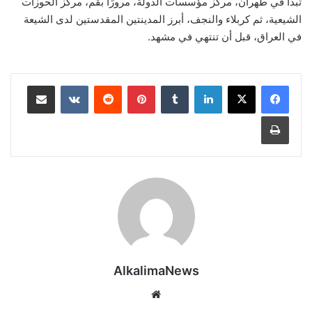
تبدأ في طهران، مركز مؤسسات الدولة، مرورًا بقم، مركز الحوزات
الشيعية، ثم كربلاء والنجف، أبرز المدينتين المقدستين لدى الشيعة
في العراق، قبل أن تنتهي في مشهد.
لينكدإن
‏Tumblr
بينتيريست
‏Reddit
‏VKontakte
مشاركة عبر البريد
طباعة
AlkalimaNews
موق
ع