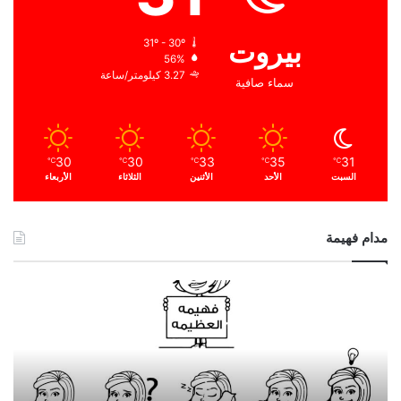
بيروت
31º - 30º
56%
3.27 كيلومتر/ساعة
سماء صافية
30
30
33
35
31
℃
℃
℃
℃
℃
السبت
الأحد
الأثنين
الثلاثاء
الأربعاء
مدام فهيمة
ا
ل
ح
م
د
ا