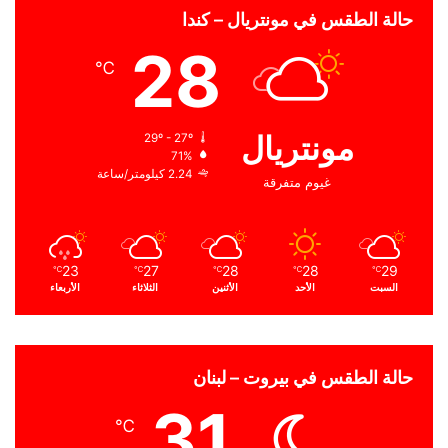
حالة الطقس في مونتريال – كندا
28
℃
مونتريال
29º - 27º
71%
2.24 كيلومتر/ساعة
غيوم متفرقة
23
27
28
28
29
℃
℃
℃
℃
℃
السبت
الأحد
الأثنين
الثلاثاء
الأربعاء
حالة الطقس في بيروت – لبنان
31
℃