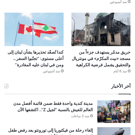
منذ أسبوعين
حريق مدمّر يستهدف جزءاً من
كندا تُصعّد تحذيرها بشأن لبنان إلى
مسجد «بيت المكرّم» في مونتريال
أعلى مستوى: “تجنّبوا السفر…
والتحقيق يشمل فرضية الكراهية
ومن في لبنان عليه المغادرة”
منذ 6 أيام
منذ أسبوعين
آخر الأخبار
مدينة كندية واحدة فقط ضمن قائمة أفضل مدن
العالم للعيش بالنسبة “لجيل Z”.. اكتشفها الآن
منذ 3 ساعات
إلغاء رحلة من فيكتوريا إلى تورونتو بعد رفض طفل