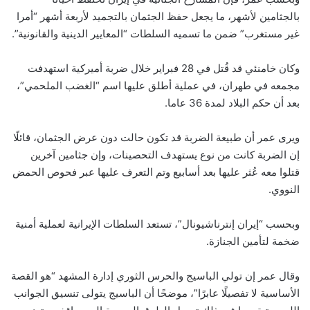
بالجثامين لأشهر، ما يجعل حفظ الجثمان بالتجميد لأربعة أشهر “أمرا
غير مستغرب” ضمن ما تسميه السلطات “المعايير الدينية والقانونية”.
وكان خامنئي قد قُتل في 28 فبراير خلال ضربة أميركية استهدفت
مجمعه في طهران، في عملية أطلق عليها اسم “الغضب الملحمي”،
بعد أن حكم البلاد لمدة 36 عاما.
ويرى عمر أن طبيعة الضربة قد تكون حالت دون عرض الجثمان، قائلًا
إن الضربة كانت من نوع يستهدف التحصينات، وإن جثامين آخرين
قتلوا معه عُثر عليها بعد أسابيع وتم التعرف عليها عبر فحوص الحمض
النووي.
وبحسب “إيران إنترناشيونال”، تستعد السلطات الإيرانية لعملية أمنية
ضخمة لتأمين الجنازة.
وقال عمر إن تولي الباسيج والحرس الثوري إدارة المشهد “هو القصة
الأساسية لا تفصيلًا عابرًا”، موضحًا أن الباسيج يتولى تنسيق الجوانب