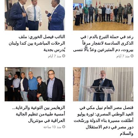
رعد في حملة التبرع بالدم : في
النائب فيصل الخوري: ملف
الذكرى السادسة لانفجار مرفأ
الرحلات المباشرة بين كندا ولبنان
بيروت، دم المتبرعين وعدٌ بألّا ننسى
يُدرس بجدية
منذ 7 أيام
منذ 7 أيام
قنصل مصر العام نبيل مكي في
الزهايمر بين التوعية والرعاية…
العيد الوطني المصري: ثورة يوليو
أمسية طبيةمن تنظيم الجالية
أطلقت مسيرة بناء الدولة ورسّخت
العراقية في مونتريال
دور مصر في دعم الاستقلال
منذ 13 ساعة
والسلام