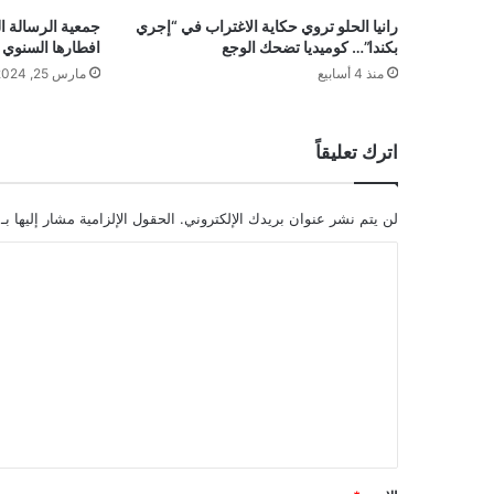
رانيا الحلو تروي حكاية الاغتراب في “إجري
جمعية الرسالة الل
بكندا”… كوميديا تضحك الوجع
افطارها السنوي 
منذ 4 أسابيع
مارس 25, 2024
اترك تعليقاً
لن يتم نشر عنوان بريدك الإلكتروني.
الحقول الإلزامية مشار إليها بـ
ا
ل
ت
ع
ل
ي
ق
*