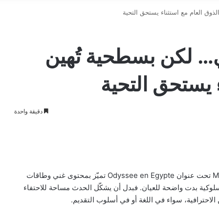
وق العام مع استثناء يستحق التحية
… لكن بسطحية تُهين
ء يستحق التحية
دقيقة واحدة
على الرغم من أن الحفل الفني الذي أقامته جمعية MASCAN تحت عنوان Odyssee en Egypte تميّز بمحتوى غني وطاقات
وسلوكية بدت واضحة للعيان. فبدل أن يشكّل الحدث مساحة للاحتفاء
ن الاحترافية، سواء في اللغة أو في أسلوب التقديم.