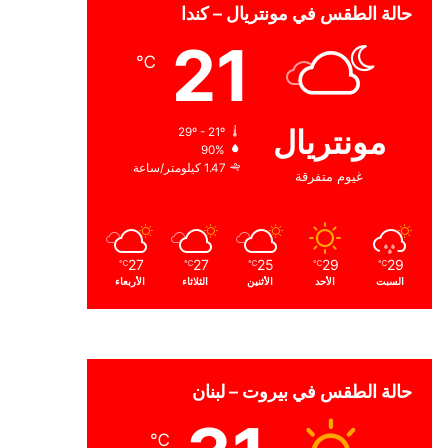
حالة الطقس في مونتريال – كندا
21
℃
مونتريال
29º - 21º
90%
1.47 كيلومتر/ساعة
غيوم متفرقة
27
27
25
29
29
℃
℃
℃
℃
℃
السبت
الأحد
الأثنين
الثلاثاء
الأربعاء
حالة الطقس في بيروت – لبنان
℃