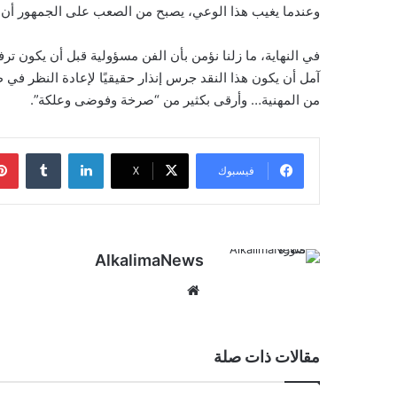
وعندما يغيب هذا الوعي، يصبح من الصعب على الجمهور أن ي
في النهاية، ما زلنا نؤمن بأن الفن مسؤولية قبل أن يكون ترفيه
آمل أن يكون هذا النقد جرس إنذار حقيقيًا لإعادة النظر ف
من المهنية… وأرقى بكثير من “صرخة وفوضى وعلكة”.
لينكدإن
‏Tumblr
فيسبوك
‫X
AlkalimaNews
موق
ع
الوي
ب
مقالات ذات صلة