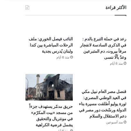
الأكثر قراءة
رعد في حملة التبرع بالدم :
النائب فيصل الخوري: ملف
في الذكرى السادسة لانفجار
الرحلات المباشرة بين كندا
مرفأ بيروت، دم المتبرعين
ولبنان يُدرس بجدية
وعدٌ بألّا ننسى
منذ 6 أيام
منذ 6 أيام
قنصل مصر العام نبيل مكي
في العيد الوطني المصري:
ثورة يوليو أطلقت مسيرة بناء
حريق مدمّر يستهدف جزءاً
الدولة ورسّخت دور مصر في
من مسجد «بيت المكرّم»
دعم الاستقلال والسلام
في مونتريال والتحقيق
منذ أسبوعين
يشمل فرضية الكراهية