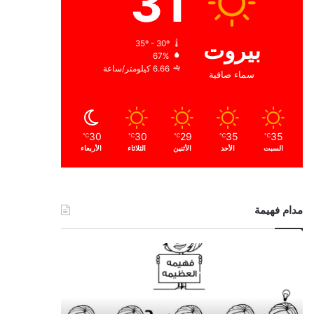
31
بيروت
35º - 30º
67%
6.66 كيلومتر/ساعة
سماء صافية
30
30
29
35
35
℃
℃
℃
℃
℃
السبت
الأحد
الأثنين
الثلاثاء
الأربعاء
مدام فهيمة
ا
ل
ح
م
د