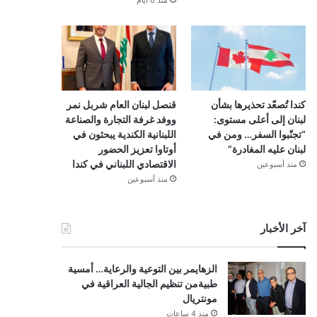
منذ 6 أيام
كندا تُصعّد تحذيرها بشأن
قنصل لبنان العام شربل نمر
لبنان إلى أعلى مستوى:
ووفد غرفة التجارة والصناعة
“تجنّبوا السفر… ومن في
اللبنانية الكندية يبحثون في
لبنان عليه المغادرة”
أوتاوا تعزيز الحضور
الاقتصادي اللبناني في كندا
منذ أسبوعين
منذ أسبوعين
آخر الأخبار
الزهايمر بين التوعية والرعاية… أمسية
طبيةمن تنظيم الجالية العراقية في
مونتريال
منذ 4 ساعات