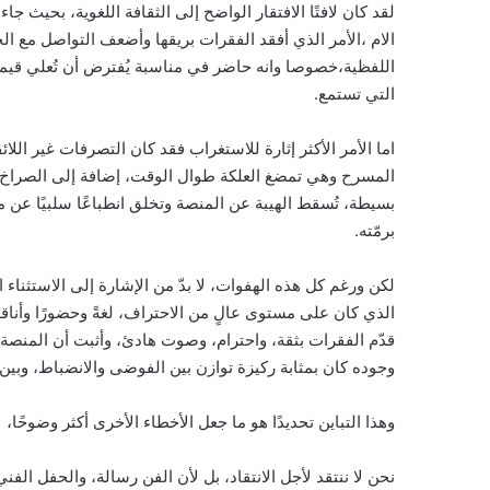
لقد كان لافتًا الافتقار الواضح إلى الثقافة اللغوية، بحيث ج
الام ،الأمر الذي أفقد الفقرات بريقها وأضعف التواصل مع الج
اللفظية،خصوصا وانه حاضر في مناسبة يُفترض أن تُعلي قيمة ا
التي تستمع.
اما الأمر الأكثر إثارة للاستغراب فقد كان التصرفات غير ا
المسرح وهي تمضغ العلكة طوال الوقت، إضافة إلى الصراخ ال
بسيطة، تُسقط الهيبة عن المنصة وتخلق انطباعًا سلبيًا عن
برمّته.
لكن ورغم كل هذه الهفوات، لا بدّ من الإشارة إلى الاستثناء 
الذي كان على مستوى عالٍ من الاحتراف، لغةً وحضورًا وأناقة 
قدّم الفقرات بثقة، واحترام، وصوت هادئ، وأثبت أن المنصة
وجوده كان بمثابة ركيزة توازن بين الفوضى والانضباط، وبين 
وهذا التباين تحديدًا هو ما جعل الأخطاء الأخرى أكثر وضوحًا
نحن لا ننتقد لأجل الانتقاد، بل لأن الفن رسالة، والحفل ا