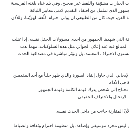
اءت العبارات مشوّهة واللفظ غير صحيح، وفي بلد غناه بلغته الفرنسية
مهور الذي تململ من افتقاد التقديم لادنى معايير اللباقة
لفن، حيث كان من الطبيعي ان يولى احترام للّغة، لهويّتنا، وللأذن
للائقة التي شهدها الجمهور من احدى مسؤولات الحفل نفسه، إذ اعتلت
مبالغ فيه عند إعلان الجوائز. مثل هذه السلوكيات، مهما بدت
 مستوى الاحتراف المعتمد، بل وتؤثر مباشرة في مصداقية الحدث
الإيجابي الذي حاول إنقاذ الصورة والذي ظهر جلياً مع أحد المقدمين
في الأداء.
 تحتاج إلى شخص يدرك قيمة الكلمة وقيمة الجمهور.
الارتجال والاحتراف الحقيقي.
، لأنّ المقارنة جاءت من داخل الحدث نفسه.
لفني ليس مجرد موسيقى وإضاءة، بل منظومة احترام وثقافة وانضباط.