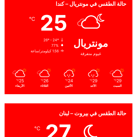
حالة الطقس في مونتريال – كندا
25
℃
مونتريال
26º - 24º
77%
1.56 كيلومتر/ساعة
غيوم متفرقة
25
26
24
29
29
℃
℃
℃
℃
℃
السبت
الأحد
الأثنين
الثلاثاء
الأربعاء
حالة الطقس في بيروت – لبنان
27
℃