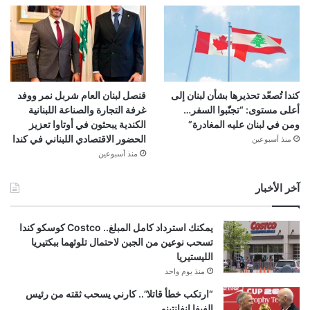
كندا تُصعّد تحذيرها بشأن لبنان إلى
قنصل لبنان العام شربل نمر ووفد
أعلى مستوى: “تجنّبوا السفر…
غرفة التجارة والصناعة اللبنانية
ومن في لبنان عليه المغادرة”
الكندية يبحثون في أوتاوا تعزيز
الحضور الاقتصادي اللبناني في كندا
منذ أسبوعين
منذ أسبوعين
آخر الأخبار
يمكنك استرداد كامل المبلغ.. Costco كوسكو كندا
تسحب نوعين من الجبن لاحتمال تلوثهما ببكتيريا
الليستيريا
منذ يوم واحد
“ارتكب خطأ قاتلا”.. كارني يسحب ثقته من رئيس
الفيفا إنفانتينو