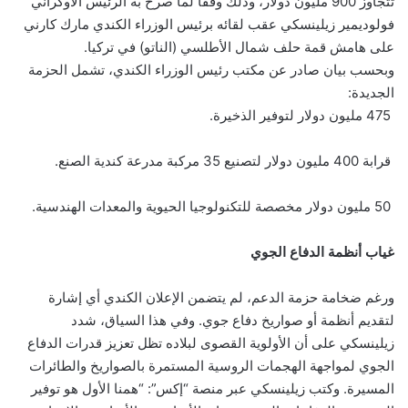
تتجاوز 900 مليون دولار، وذلك وفقاً لما صرح به الرئيس الأوكراني
فولوديمير زيلينسكي عقب لقائه برئيس الوزراء الكندي مارك كارني
على هامش قمة حلف شمال الأطلسي (الناتو) في تركيا.
وبحسب بيان صادر عن مكتب رئيس الوزراء الكندي، تشمل الحزمة
الجديدة:
475 مليون دولار لتوفير الذخيرة.
قرابة 400 مليون دولار لتصنيع 35 مركبة مدرعة كندية الصنع.
50 مليون دولار مخصصة للتكنولوجيا الحيوية والمعدات الهندسية.
غياب أنظمة الدفاع الجوي
ورغم ضخامة حزمة الدعم، لم يتضمن الإعلان الكندي أي إشارة
لتقديم أنظمة أو صواريخ دفاع جوي. وفي هذا السياق، شدد
زيلينسكي على أن الأولوية القصوى لبلاده تظل تعزيز قدرات الدفاع
الجوي لمواجهة الهجمات الروسية المستمرة بالصواريخ والطائرات
المسيرة. وكتب زيلينسكي عبر منصة “إكس”: “همنا الأول هو توفير