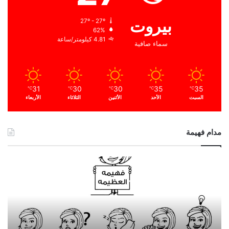
بيروت
27º - 27º
62%
4.81 كيلومتر/ساعة
سماء صافية
31
30
30
35
35
℃
℃
℃
℃
℃
السبت
الأحد
الأثنين
الثلاثاء
الأربعاء
مدام فهيمة
ا
ل
ح
م
د
ا
ل