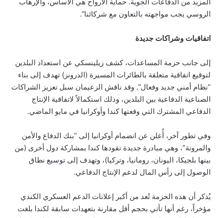
المزيد من الدفاعات الجوية. حماية الأرواح هي الأساس، والإرهاب
الروسي يجب مواجهته بالتعاون مع شركائنا”.
اتفاقيات وشراكات جديدة
إلى جانب حزمة المساعدات، كشف زيلينسكي عن استعداد البلدين
لتوقيع اتفاقية متعلقة بالطائرات المسيرة (الدرونز) تهدف إلى بناء
“نظام أمني جديد وفعال”. وقد ناقش الزعيمان سبل تعزيز الشراكات
الصناعية الدفاعية بين البلدين، وذلك استكمالاً لاتفاقية الإنتاج
الدفاعي المشترك التي وقعتها كندا وأوكرانيا في مايو الماضي.
وفي تطور آخر، أُعلن عن انضمام أوكرانيا إلى “بنك الدفاع والأمن
والمرونة”، وهي مبادرة جديدة تقودها كندا بمشاركة دول أخرى (من
بينها بلجيكا، اليونان، رومانيا، وتركيا)، وتهدف إلى توسيع نطاق
الوصول إلى رأس المال لدعم الإنتاج الدفاعي.
يُذكر أن هذه الحزمة تُعد من أكبر إعلانات الدعم العسكري الكندي
مؤخراً، رغم أنها تأتي بحجم أقل مقارنة بتعهدات سابقة لكندا بلغت