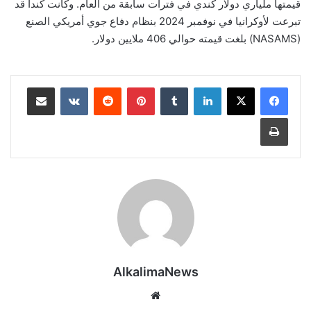
قيمتها ملياري دولار كندي في فترات سابقة من العام. وكانت كندا قد
تبرعت لأوكرانيا في نوفمبر 2024 بنظام دفاع جوي أمريكي الصنع
(NASAMS) بلغت قيمته حوالي 406 ملايين دولار.
لينكدإن
‏Tumblr
بينتيريست
‏Reddit
‏VKontakte
مشاركة عبر البريد
طباعة
AlkalimaNews
موق