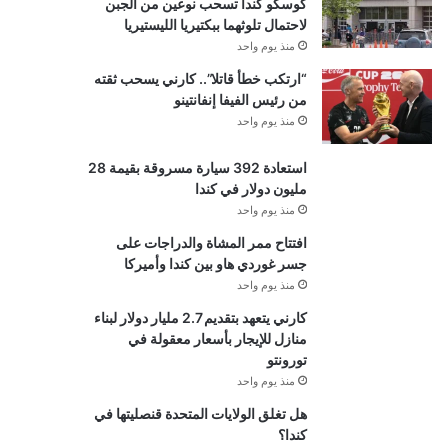
كوسكو كندا تسحب نوعين من الجبن
لاحتمال تلوثهما ببكتيريا الليستيريا
منذ يوم واحد
“ارتكب خطأ قاتلا”.. كارني يسحب ثقته
من رئيس الفيفا إنفانتينو
منذ يوم واحد
استعادة 392 سيارة مسروقة بقيمة 28
مليون دولار في كندا
منذ يوم واحد
افتتاح ممر المشاة والدراجات على
جسر غوردي هاو بين كندا وأميركا
منذ يوم واحد
كارني يتعهد بتقديم 2.7 مليار دولار لبناء
منازل للإيجار بأسعار معقولة في
تورونتو
منذ يوم واحد
هل تغلق الولايات المتحدة قنصليتها في
كندا؟