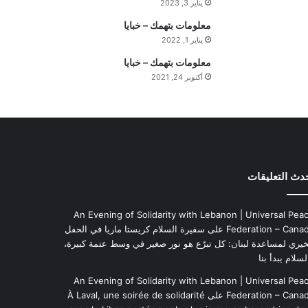
يناير 3, 2023
ه
ي
معلومات بتهمك – خبايا
م
يناير 1, 2022
ة
معلومات بتهمك – خبايا
ا
أكتوبر 24, 2021
ل
ي
و
م
دث التعليقات
An Evening of Solidarity with Lebanon | Universal Pea
Federation – Cana
على
سفيرة السلام كريستا ماريا في الحفل
خيري لمساعدة لبنان: كل تبرّع هو نور صغير في وسط عتمة كبيرة،
لسلام يبدأ بنا
An Evening of Solidarity with Lebanon | Universal Pea
Federation – Cana
على
À Laval, une soirée de solidarité