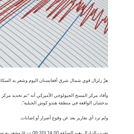
هزّ زلزال قوي شمال شرق أفغانستان اليوم وشعر به السكان
بدخشان الواقعة في منطقة هندو كوش الجبلية”.
ولم ترد أي تقارير بعد عن وقوع أضرار أو إصابات.
ضرب الزلزال بعيد الساعة 14,00 (09,30 ت غ) وشعر به سكان كابول الواقعة على بعد حوالى 300 كيلومتر عن جورم.