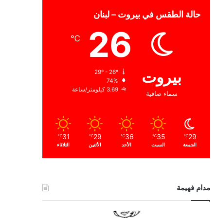
حالة الطقس في بيروت – لبنان
26
℃
بيروت
29º - 26º
74%
3.69 كيلومتر/ساعة
سماء صافية
31
29
36
35
29
℃
℃
℃
℃
℃
الجمعة
السبت
الأحد
الأثنين
الثلاثاء
مدام فهيمة
ا