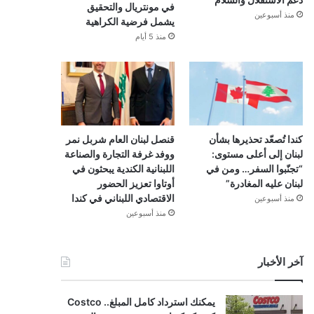
في مونتريال والتحقيق
منذ أسبوعين
يشمل فرضية الكراهية
منذ 5 أيام
كندا تُصعّد تحذيرها بشأن
قنصل لبنان العام شربل نمر
لبنان إلى أعلى مستوى:
ووفد غرفة التجارة والصناعة
“تجنّبوا السفر… ومن في
اللبنانية الكندية يبحثون في
لبنان عليه المغادرة”
أوتاوا تعزيز الحضور
الاقتصادي اللبناني في كندا
منذ أسبوعين
منذ أسبوعين
آخر الأخبار
يمكنك استرداد كامل المبلغ.. Costco