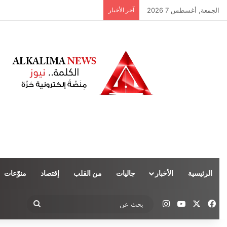
الجمعة, أغسطس 7 2026
آخر الأخبار
الرئيسية
الأخبار
جاليات
من القلب
إقتصاد
منوّعات
‫X
فيسبوك
‫YouTube
انستقرام
بحث
عن