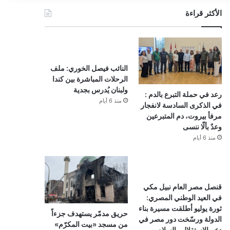
الأكثر قراءة
النائب فيصل الخوري: ملف
الرحلات المباشرة بين كندا
ولبنان يُدرس بجدية
رعد في حملة التبرع بالدم :
منذ 6 أيام
في الذكرى السادسة لانفجار
مرفأ بيروت، دم المتبرعين
وعدٌ بألّا ننسى
منذ 6 أيام
قنصل مصر العام نبيل مكي
في العيد الوطني المصري:
ثورة يوليو أطلقت مسيرة بناء
حريق مدمّر يستهدف جزءاً
الدولة ورسّخت دور مصر في
من مسجد «بيت المكرّم»
دعم الاستقلال والسلام