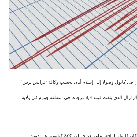
 في كابول وصولا إلى إسلام أباد، بحسب وكالة “فرانس برس”.
وأفاد مركز المسح الجيولوجي الأميركي أنه “تم تحديد مركز الزلزال الذي بلغت قوته 6,4 درجات في منطقة جورم في ولاية