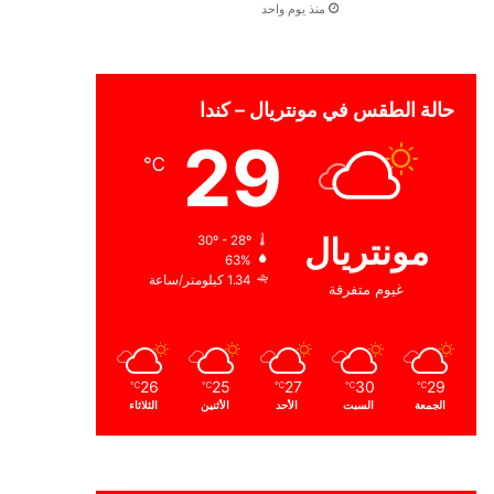
منذ يوم واحد
حالة الطقس في مونتريال – كندا
29
℃
مونتريال
30º - 28º
63%
1.34 كيلومتر/ساعة
غيوم متفرقة
26
25
27
30
29
℃
℃
℃
℃
℃
الجمعة
السبت
الأحد
الأثنين
الثلاثاء