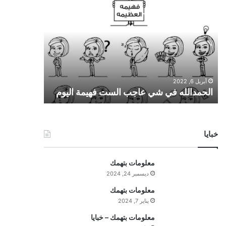
ل
ح
م
د
ا
ل
ل
أبريل 6, 2022
ه
الحمدالله في شي عاجب الست فهيمة اليوم
ف
ي
ش
ي
خبايا
ع
ا
ج
معلومات بتهمك
ب
ديسمبر 24, 2024
ا
ل
معلومات بتهمك
س
يناير 7, 2024
ت
معلومات بتهمك – خبايا
ف