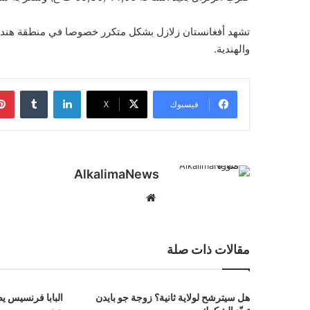
تشهد أفغانستان زلازل بشكل متكرر خصوصا في منطقة هندو ك
والهندية.
لينكدإن
‏Tumblr
فيسبوك
‫X
AlkalimaNews
موق
ع
الوي
ب
مقالات ذات صلة
هل سيترشح لولاية ثانية؟ زوجة جو بايدن
البابا فرنسيس ي