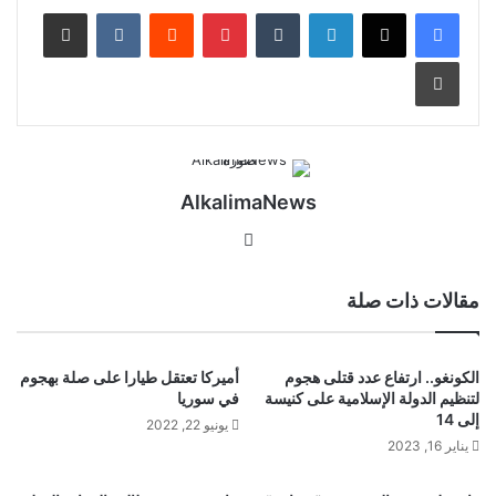
لينكدإن
‏Tumblr
بينتيريست
‏Reddit
‏VKontakte
مشاركة عبر البريد
طباعة
AlkalimaNews
موق
ع
الوي
مقالات ذات صلة
ب
الكونغو.. ارتفاع عدد قتلى هجوم
أميركا تعتقل طيارا على صلة بهجوم
لتنظيم الدولة الإسلامية على كنيسة
في سوريا
إلى 14
يونيو 22, 2022
يناير 16, 2023