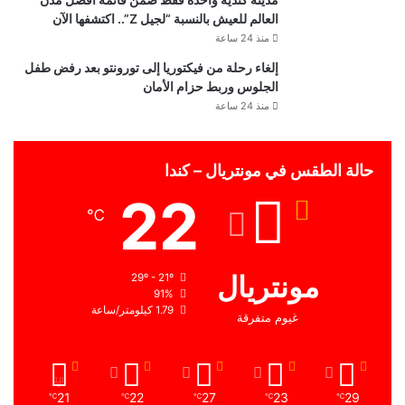
العالم للعيش بالنسبة “لجيل Z”.. اكتشفها الآن
منذ 24 ساعة
إلغاء رحلة من فيكتوريا إلى تورونتو بعد رفض طفل
الجلوس وربط حزام الأمان
منذ 24 ساعة
حالة الطقس في مونتريال – كندا
22
℃
مونتريال
29º - 21º
91%
1.79 كيلومتر/ساعة
غيوم متفرقة
21
22
27
23
29
℃
℃
℃
℃
℃