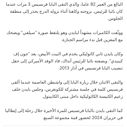
البالغ من العمر 82 عاما، والذي التقى البابا فرنسيس 3 مرات عندما
كان نائبا للرئيس، بزوجته وكاهنا أثناء نزوله الدرج بحذر إلى منطقة
الجلوس.
ووثّقت الكاميرات مشهداً لبايدن وهو يلتقط صورة “سيلفي” ويضحك
مع المعزين قبل بدء مراسم الجنازة.
وكان بايدن ثاني كاثوليكي يخدم في البيت الأبيض، بعد “جون إف
كينيدي”. وبصفته نائبا للرئيس آنذاك، قاد الوفد الأميركي إلى حفل
تنصيب البابا فرنسيس في آذار 2013.
والتقى الاثنان خلال زيارة البابا إلى واشنطن العاصمة عندما ألقى
فرنسيس كلمة في جلسة مشتركة للكونغرس، وجلس بايدن خلف
زعيم الكنيسة الكاثوليكية داخل مبنى الكابيتول.
كما التقى بايدن بالبابا فرنسيس للمرة الأخيرة خلال رحلة إلى إيطاليا
في حزيران 2024 لحضور قمة مجموعة السبع.