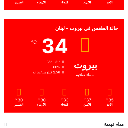
الأحد
الأثنين
الثلاثاء
الأربعاء
الخميس
حالة الطقس في بيروت – لبنان
34
℃
بيروت
35º - 31º
60%
2.56 كيلومتر/ساعة
سماء صافية
30
30
33
37
35
℃
℃
℃
℃
℃
الأحد
الأثنين
الثلاثاء
الأربعاء
الخميس
مدام فهيمة