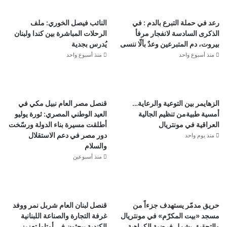
رعد في حملة التبرع بالدم : في
النائب فيصل الخوري: ملف
الذكرى السادسة لانفجار مرفأ
الرحلات المباشرة بين كندا ولبنان
بيروت، دم المتبرعين وعدٌ بألّا ننسى
يُدرس بجدية
منذ أسبوع واحد
منذ أسبوع واحد
الزهايمر بين التوعية والرعاية…
قنصل مصر العام نبيل مكي في
أمسية طبيةمن تنظيم الجالية
العيد الوطني المصري: ثورة يوليو
العراقية في مونتريال
أطلقت مسيرة بناء الدولة ورسّخت
دور مصر في دعم الاستقلال
منذ يوم واحد
والسلام
منذ أسبوعين
حريق مدمّر يستهدف جزءاً من
قنصل لبنان العام شربل نمر ووفد
مسجد «بيت المكرّم» في مونتريال
غرفة التجارة والصناعة اللبنانية
والتحقيق يشمل فرضية الكراهية
الكندية يبحثون في أوتاوا تعزيز