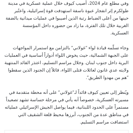
وفي مطلع عام 2024، أُصيب كيوف خلال عملية عسكرية في مدينة
طولكرم إثر انفجار عبوة ناسفة استهدفت قوة إسرائيلية، واعتُبر
حينها من أعلى الضباط رتبة الذين أصيبوا في عمليات ميدانية بالضفة
الغربية خلال تلك الفترة، ما زاد من حضوره داخل المؤسسة
العسكرية.
وجاء تسلّمه قيادة لواء “غولاني” بالتزامن مع استمرار المواجهات
على الجبهة الشمالية، حيث يخوض اللواء أدواراً أساسية في العمليات
البرية داخل جنوب لبنان. وخلال مراسم التسليم، اعتذر القائد المنتهية
ولايته عدي غانون لعائلات قتلى اللواء، قائلاً إن الجنود الذين سقطوا
“هم من مهدوا الطريق”.
ويُنظر إلى تعيين كيوف قائداً لـ”غولاني” على أنه محطة متقدمة في
مسيرته العسكرية، خصوصاً أنه يأتي في مرحلة حساسة تشهد تصعيداً
مستمراً على الحدود اللبنانية، فيما يواصل الجيش الإسرائيلي عملياته
في مناطق عدة من الجنوب، أبرزها محيط قلعة الشقيف التي
استضافت مراسم التسليم.