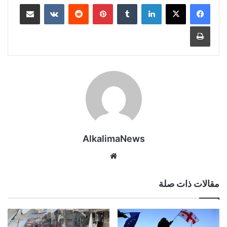
لينكدإن
‏Tumblr
بينتيريست
‏Reddit
‏VKontakte
مشاركة عبر البريد
طباعة
AlkalimaNews
موق
ع
الوي
مقالات ذات صلة
ب