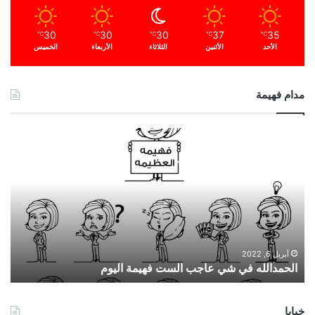
30
30
30
37
35
℃
℃
℃
℃
℃
الأحد
الأثنين
الثلاثاء
الأربعاء
الخميس
مدام فهيمة
ا
ل
ح
م
د
ا
ل
ل
ه
أبريل 6, 2022
الحمدالله في شي عاجب الست فهيمة اليوم
ف
ي
ش
خبايا
ي