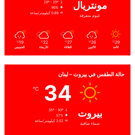
مونتريال
29º - 20º
96%
0.89 كيلومتر/ساعة
غيوم متفرقة
19
22
27
26
29
℃
℃
℃
℃
℃
الأحد
الأثنين
الثلاثاء
الأربعاء
الخميس
حالة الطقس في بيروت – لبنان
34
℃
بيروت
35º - 30º
57%
3.52 كيلومتر/ساعة
سماء صافية