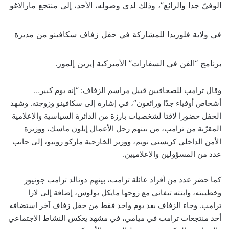
الوفيّ جدا والرائع”، وذلك لدى وصوله، الأحد، إلى منتجع مارالاغو
في ولاية فلوريدا للمشاركة في حفل زفاف سكافينو من مديرة
برنامج “الفن في السفارات” الأميركية إيرين إلمور.
وقال ترامب للصحافيين قبيل مراسم الزفاف: “إنه يوم كبير…
أشخاص أوفياء جدًا ورائعون”، في إشارة إلى سكافينو وزوجته. وشهد
الحفل حضورا لافتا لشخصيات بارزة من الدائرة السياسية والإعلامية
المقرّبة من ترامب، من بينهم رجل الأعمال إيلون ماسك، ووزيرة
الأمن الداخلي كريستي نويم، ووزير الخارجية ماركو روبيو، إلى جانب
عدد من المسؤولين والإعلاميين.
كما حضر عدد من أفراد عائلة ترامب، بينهم دونالد ترامب جونيور
وخطيبته، وابنته تيفاني مع زوجها مايكل بولوس، إضافة إلى لارا
ترامب. وجاء الزفاف بعد يوم واحد فقط من حفل زفاف آخر استضافه
أحد منتجعات ترامب في ميامي، في مشهد يعكس النشاط الاجتماعي