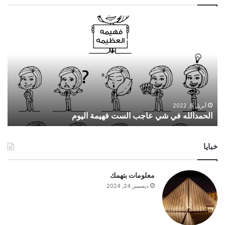
ا
ل
ح
م
د
ا
ل
ل
ه
أبريل 6, 2022
الحمدالله في شي عاجب الست فهيمة اليوم
ف
ي
ش
خبايا
ي
ع
ا
معلومات بتهمك
ج
ديسمبر 24, 2024
ب
ا
ل
س