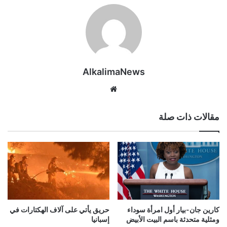
AlkalimaNews
موق
ع
الوي
مقالات ذات صلة
ب
كارين جان-بيار أول امرأة سوداء
حريق يأتي على آلاف الهكتارات في
ومثلية متحدثة باسم البيت الأبيض
إسبانيا