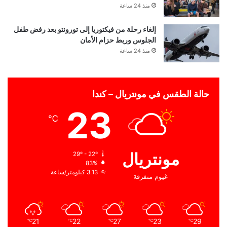
منذ 24 ساعة
إلغاء رحلة من فيكتوريا إلى تورونتو بعد رفض طفل
الجلوس وربط حزام الأمان
منذ 24 ساعة
حالة الطقس في مونتريال – كندا
23
℃
مونتريال
29º - 22º
83%
3.13 كيلومتر/ساعة
غيوم متفرقة
21
22
27
23
29
℃
℃
℃
℃
℃