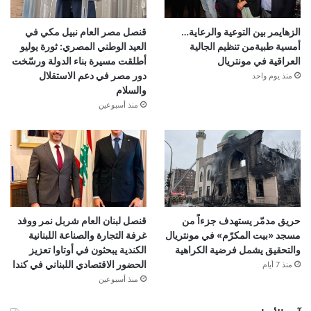
الزهايمر بين التوعية والرعاية…
قنصل مصر العام نبيل مكي في
أمسية طبيةمن تنظيم الجالية
العيد الوطني المصري: ثورة يوليو
العراقية في مونتريال
أطلقت مسيرة بناء الدولة ورسّخت
دور مصر في دعم الاستقلال
منذ يوم واحد
والسلام
منذ أسبوعين
حريق مدمّر يستهدف جزءاً من
قنصل لبنان العام شربل نمر ووفد
مسجد «بيت المكرّم» في مونتريال
غرفة التجارة والصناعة اللبنانية
والتحقيق يشمل فرضية الكراهية
الكندية يبحثون في أوتاوا تعزيز
الحضور الاقتصادي اللبناني في كندا
منذ 7 أيام
منذ أسبوعين