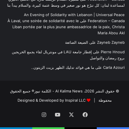
لمساعدة لبنان: كل تبرّع هو نور صغير في وسط عتمة كبيرة، والسلام يبدأ بنا
An Evening of Solidarity with Lebanon | Universal Peace
Federation – Canada
على
À Laval, une soirée de solidarité avec le
Liban portée par la plus jeune ambassadrice de la paix, Christa
Maria Abou Akl
Zayneb Zayneb
على
الضيعة الضائعة
Pierre Hnoud
على
إفطار جامعة LAU في مونتريال لقاء يجمع الخريجين
بروح رمضان والتواصل
Carla Azouri
على
ما هي فوائد تدليك الظهر بزيت الزيتون..
© حقوق النشر 2026، Al Kalima News - الكلمة نيوز® جميع الحقوق
محفوظة |
Designed & Developed by Inspiral LLC
فيسبوك
‫X
‫YouTube
انستقرام