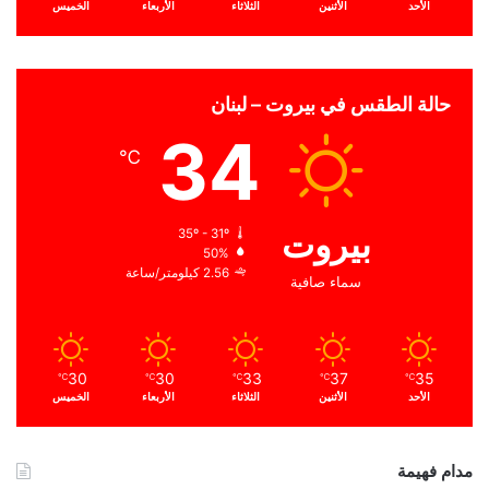
الأحد
الأثنين
الثلاثاء
الأربعاء
الخميس
حالة الطقس في بيروت – لبنان
34
℃
بيروت
35º - 31º
50%
2.56 كيلومتر/ساعة
سماء صافية
30
30
33
37
35
℃
℃
℃
℃
℃
الأحد
الأثنين
الثلاثاء
الأربعاء
الخميس
مدام فهيمة