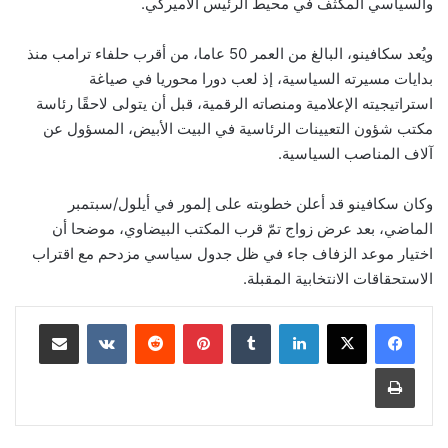
والسياسي المكثف في محيط الرئيس الأميركي.
ويُعد سكافينو، البالغ من العمر 50 عاما، من أقرب حلفاء ترامب منذ
بدايات مسيرته السياسية، إذ لعب دورا محوريا في صياغة
استراتيجيته الإعلامية ومنصاته الرقمية، قبل أن يتولى لاحقًا رئاسة
مكتب شؤون التعيينات الرئاسية في البيت الأبيض، المسؤول عن
آلاف المناصب السياسية.
وكان سكافينو قد أعلن خطوبته على إلمور في أيلول/سبتمبر
الماضي، بعد عرض زواج تمّ قرب المكتب البيضاوي، موضحا أن
اختيار موعد الزفاف جاء في ظل جدول سياسي مزدحم مع اقتراب
الاستحقاقات الانتخابية المقبلة.
لينكدإن
‏Tumblr
بينتيريست
‏Reddit
‏VKontakte
مشاركة عبر البريد
طباعة