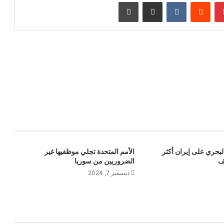
بينتيريست
‏Reddit
‏VKontakte
مشاركة عبر البريد
طباعة
لبحري على إيران أكثر
الأمم المتحدة تجلي موظفيها غير
ف
الضروريين من سوريا
ديسمبر 7, 2024