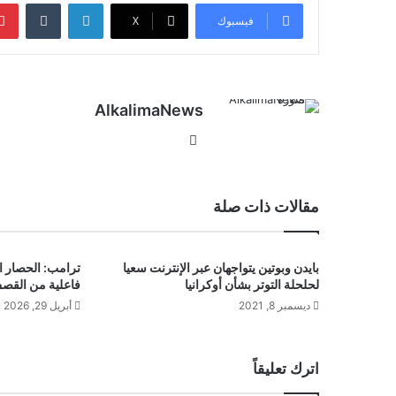
لينكدإن
‏Tumblr
فيسبوك
‫X
AlkalimaNews
موق
ع
الوي
ب
مقالات ذات صلة
بايدن وبوتين يتواجهان عبر الإنترنت سعيا
ترامب: الحصار ا
لحلحلة التوتر بشأن أوكرانيا
فاعلية من القص
ديسمبر 8, 2021
أبريل 29, 2026
اترك تعليقاً