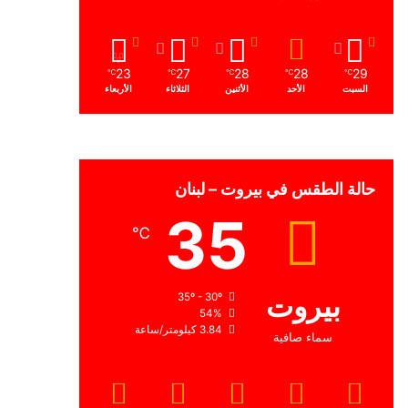
23
27
28
28
29
℃
℃
℃
℃
℃
السبت
الأحد
الأثنين
الثلاثاء
الأربعاء
حالة الطقس في بيروت – لبنان
35
℃
بيروت
35º - 30º
54%
3.84 كيلومتر/ساعة
سماء صافية