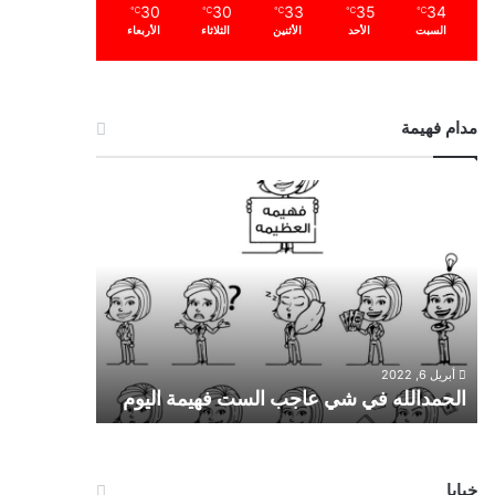
30
30
33
35
34
℃
℃
℃
℃
℃
السبت
الأحد
الأثنين
الثلاثاء
الأربعاء
مدام فهيمة
ا
ل
ح
م
د
ا
ل
ل
أبريل 6, 2022
ه
الحمدالله في شي عاجب الست فهيمة اليوم
ف
ي
ش
ي
خبايا
ع