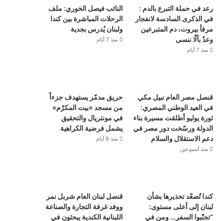
رعد في حملة التبرع بالدم :
النائب فيصل الخوري: ملف
في الذكرى السادسة لانفجار
الرحلات المباشرة بين كندا
مرفأ بيروت، دم المتبرعين
ولبنان يُدرس بجدية
وعدٌ بألّا ننسى
منذ 7 أيام
منذ 7 أيام
قنصل مصر العام نبيل مكي
حريق مدمّر يستهدف جزءاً
في العيد الوطني المصري:
من مسجد «بيت المكرّم»
ثورة يوليو أطلقت مسيرة بناء
في مونتريال والتحقيق
الدولة ورسّخت دور مصر في
يشمل فرضية الكراهية
دعم الاستقلال والسلام
منذ 6 أيام
منذ أسبوعين
كندا تُصعّد تحذيرها بشأن
قنصل لبنان العام شربل نمر
لبنان إلى أعلى مستوى:
ووفد غرفة التجارة والصناعة
“تجنّبوا السفر… ومن في
اللبنانية الكندية يبحثون في