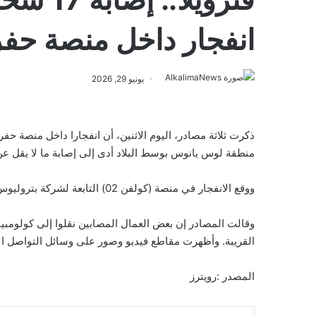
انفجار داخل منصة حفر
يونيو 29, 2026
ذكرت ثلاثة مصادر، اليوم الاثنين، أن انفجارا داخل منصة حف
منطقة لوس يانوس بوسط البلاد أدى إلى إصابة ما لا يقل عن 17 عاملا، بينهم اثنان بجروح خطير
ووقع الانفجار في منصة (كولفن 02) التابعة لشركة بتروليوس دي فنزويلا في ولاية أبوري.
وقالت المصادر إن بعض العمال المصابين نقلوا إلى كولومبيا ل
القريبة. وأظهرت مقاطع فيديو وصور على وسائل التواصل ال
المصدر :رويترز