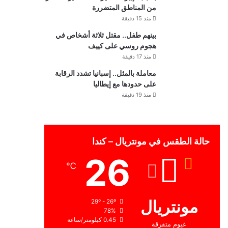
من المناطق المتضررة
منذ 15 دقيقة
بينهم طفل.. مقتل ثلاثة أشخاص في
هجوم روسي على كييف
منذ 17 دقيقة
معاملة بالمثل.. إسبانيا تشدد الرقابة
على حدودها مع إيطاليا
منذ 19 دقيقة
حالة الطقس في مونتريال – كندا
26
℃
مونتريال
29º - 26º
78%
0.45 كيلومتر/ساعة
غيوم متفرقة