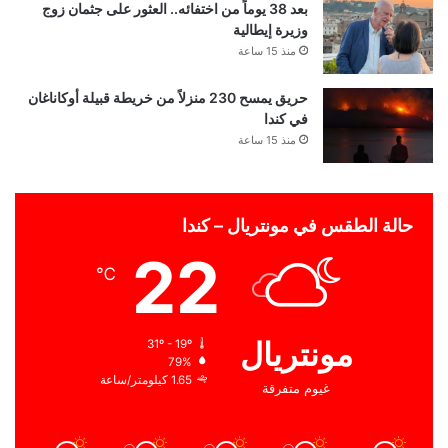
بعد 38 يوماً من اختفائه.. العثور على جثمان زوج
وزيرة إيطالية
منذ 15 ساعة
حريق يمسح 230 منزلاً من خريطة قبيلة أوكاناغان
في كندا
منذ 15 ساعة
حالة الطقس في مونتريال – كندا
22
℃
مونتريال
31º - 19º
79%
1.65 كيلومتر/ساعة
غيوم متفرقة