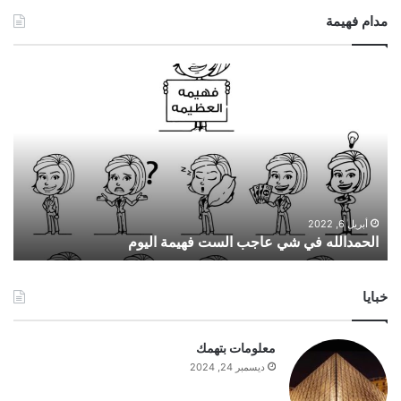
مدام فهيمة
ا
ل
ح
م
د
ا
ل
ل
ه
أبريل 6, 2022
الحمدالله في شي عاجب الست فهيمة اليوم
ف
ي
ش
خبايا
ي
ع
ا
معلومات بتهمك
ج
ديسمبر 24, 2024
ب
ا