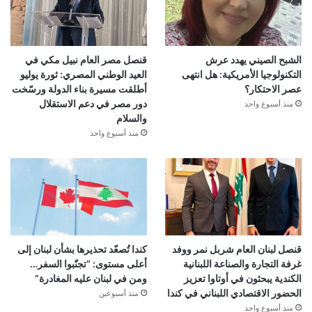
الشبح الصيني يهدد عرش
قنصل مصر العام نبيل مكي في
التكنولوجيا الأمريكية: هل انتهى
العيد الوطني المصري: ثورة يوليو
عصر الاحتكار؟
أطلقت مسيرة بناء الدولة ورسّخت
دور مصر في دعم الاستقلال
منذ أسبوع واحد
والسلام
منذ أسبوع واحد
قنصل لبنان العام شربل نمر ووفد
كندا تُصعّد تحذيرها بشأن لبنان إلى
غرفة التجارة والصناعة اللبنانية
أعلى مستوى: “تجنّبوا السفر…
الكندية يبحثون في أوتاوا تعزيز
ومن في لبنان عليه المغادرة”
الحضور الاقتصادي اللبناني في كندا
منذ أسبوعين
منذ أسبوع واحد