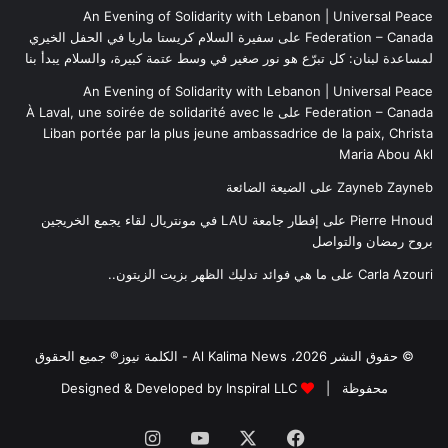
An Evening of Solidarity with Lebanon | Universal Peace
Federation – Canada
على
سفيرة السلام كريستا ماريا في الحفل الخيري
لمساعدة لبنان: كل تبرّع هو نور صغير في وسط عتمة كبيرة، والسلام يبدأ بنا
An Evening of Solidarity with Lebanon | Universal Peace
Federation – Canada
على
À Laval, une soirée de solidarité avec le
Liban portée par la plus jeune ambassadrice de la paix, Christa
Maria Abou Akl
Zayneb Zayneb
على
الضيعة الضائعة
Pierre Hnoud
على
إفطار جامعة LAU في مونتريال لقاء يجمع الخريجين
بروح رمضان والتواصل
Carla Azouri
على
ما هي فوائد تدليك الظهر بزيت الزيتون..
© حقوق النشر 2026، Al Kalima News - الكلمة نيوز® جميع الحقوق
محفوظة |
Designed & Developed by Inspiral LLC
فيسبوك
‫X
‫YouTube
انستقرام