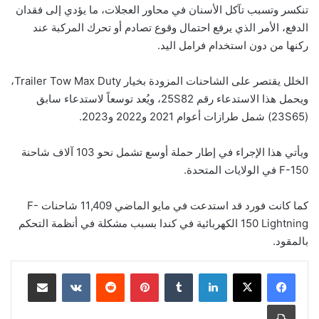
تنكسر وتسبب تآكل الأسنان في محاور العجلات، ما يؤدي إلى فقدان
الدفع، الأمر الذي يرفع احتمال وقوع تصادم أو تحرك المركبة عند
ركنها من دون استخدام فرامل اليد.
الخلل يقتصر على الشاحنات المزودة بخيار Trailer Tow Max Duty،
ويحمل هذا الاستدعاء رقم 25S82، ويُعد توسعاً لاستدعاء سابق
(23S65) شمل طرازات أعوام 2021 و2022 و2023.
ويأتي هذا الإجراء في إطار حملة أوسع تشمل نحو 103 آلاف شاحنة
F-150 في الولايات المتحدة.
كما كانت فورد قد استدعت في مايو الماضي 11,409 شاحنات F-
150 Lightning الكهربائية في كندا بسبب مشكلة في أنظمة التحكم
بالمقود.
لينكدإن
‏Tumblr
بينتيريست
‏Reddit
‏VKontakte
مشاركة عبر البريد
طباعة