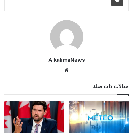
AlkalimaNews
موق
ع
الوي
مقالات ذات صلة
ب